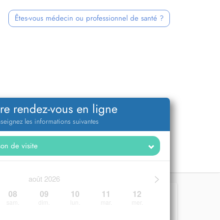
Êtes-vous médecin ou professionnel de santé ?
re rendez-vous en ligne
seignez les informations suivantes
>
août 2026
08
09
10
11
12
sam.
dim.
lun.
mar.
mer.