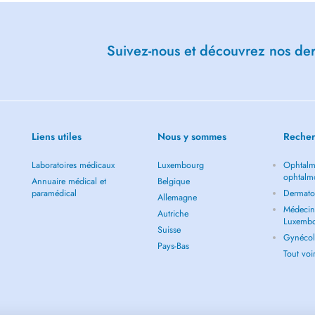
Suivez-nous et découvrez nos dern
Liens utiles
Nous y sommes
Recher
Laboratoires médicaux
Luxembourg
Ophtalm
ophtalm
Annuaire médical et
Belgique
paramédical
Dermato
Allemagne
Médecin 
Autriche
Luxemb
Suisse
Gynécol
Pays-Bas
Tout vo