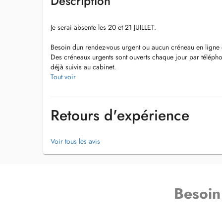
Description
Je serai absente les 20 et 21 JUILLET.
Besoin dun rendez-vous urgent ou aucun créneau en ligne 
Des créneaux urgents sont ouverts chaque jour par téléphon
déjà suivis au cabinet.
Secrétariat : (+352) 27 935 933
Tout voir
Le Dr Gelo Signorino Jordan est également disponible dan
Retours d'expérience
Consultation uniquement sur rendez-vous.
Voir tous les avis
Merci pour votre compréhension et votre confiance.
Besoin