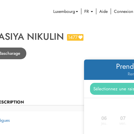
Luxembourg
FR
Aide
Connexion
ASIYA NIKULIN
1477
 Bascharage
Prend
Ren
ESCRIPTION
06
07
lègues
jeu.
ven.