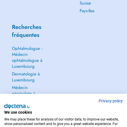
Suisse
Pays-Bas
Recherches
fréquentes
Ophtalmologue -
Médecin
ophtalmologue à
Luxembourg
Dermatologie à
Luxembourg
Médecin
généraliste à
Luxembourg
Privacy policy
Gynécologue à
We use cookies
Luxembourg
We may place these for analysis of our visitor data, to improve our website,
Tout voir →
show personalised content and to give you a great website experience. For