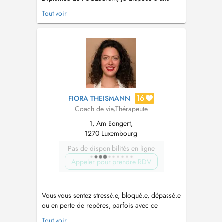
expérience de 30 ans dont 20 en RH auprès de
Tout voir
grandes sociétés de prestations de services
intellectuels et 10 en tant qu'indépendante.
J'accompagne tant les particuliers que les
managers/dirigeants. Je ...
16
FIORA THEISMANN
Coach de vie
,
Thérapeute
1, Am Bongert,
1270 Luxembourg
Pas de disponibilités en ligne
Appeler pour prendre RDV
Vous vous sentez stressé.e, bloqué.e, dépassé.e
ou en perte de repères, parfois avec ce
sentiment diffus que « quelque chose ne va
Tout voir