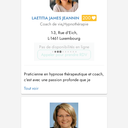
200
LAETITIA JAMES JEANNIN
Coach de vie
,
Hypnothérapie
1-3, Rue d'Eich,
L-1461 Luxembourg
Pas de disponibilités en ligne
Appeler pour prendre RDV
Praticienne en hypnose thérapeutique et coach,
c'est avec une passion profonde que je
m'engage à accompagner adolescents et
Tout voir
adultes vers une vie épanouissante. Je m'appuie
sur des techniques variées basées sur le
Coaching, l'hypnose, la PNL (Programmation
Neuro-Linguistique), l'EFT (Emotional Fre...