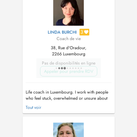
souhaitant se sentir bien au quotidien tout en
atteig...
3
LINDA BURCHI
Coach de vie
38, Rue d'Oradour,
2266 Luxembourg
Pas de disponibilités en ligne
Appeler pour prendre RDV
Life coach in Luxembourg. I work with people
who feel stuck, overwhelmed or unsure about
their next step. Living in Luxembourg can be
Tout voir
demanding: high expectations, important
decisions, little time to slow down. Its easy to
feel disconnected or overthink what to do next.
I offer a space that...