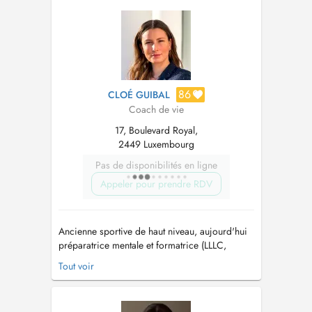
hindern, dein volles Potenzial auszuschöpfen?
Du bist nicht allein! Ich lade dich ein, die
Ener...
86
CLOÉ GUIBAL
Coach de vie
17, Boulevard Royal,
2449 Luxembourg
Pas de disponibilités en ligne
Appeler pour prendre RDV
Ancienne sportive de haut niveau, aujourd'hui
préparatrice mentale et formatrice (LLLC,
Université Populaire de Luxembourg,
Tout voir
Ministères des Sports, autres), diplômée d'un
Master en préparation psychologique et
coaching, j'accompagne toute personne