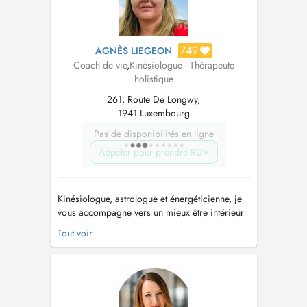
749
AGNÈS LIEGEON
Coach de vie
,
Kinésiologue - Thérapeute
holistique
261, Route De Longwy,
1941 Luxembourg
Pas de disponibilités en ligne
Appeler pour prendre RDV
Kinésiologue, astrologue et énergéticienne, je
vous accompagne vers un mieux être intérieur
visant à harmoniser vos dimensions physique,
Tout voir
émotionnelle, mentale et spirituelle. Grâce au
test musculaire, je vous aide à découvrir vos
blocages en interrogeant votre mémoire
cellulaire, à passer de l'i...