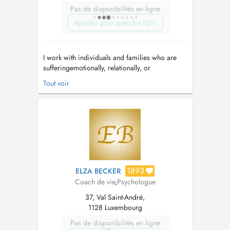
Pas de disponibilités en ligne
Appeler pour prendre RDV
I work with individuals and families who are
sufferingemotionally, relationally, or
inwardlyand who sense that life could feel
Tout voir
different, lighter, and more meaningful than it
currently does. My work is rooted in deep self-
awareness, emotional healing, and self-
integration. I support people in und...
1893
ELZA BECKER
Coach de vie
,
Psychologue
37, Val Saint-André,
1128 Luxembourg
Pas de disponibilités en ligne