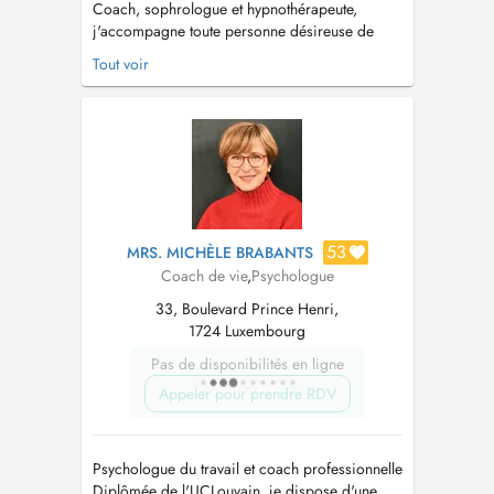
Coach, sophrologue et hypnothérapeute,
j'accompagne toute personne désireuse de
changement, traversant des épreuves ou
Tout voir
souhaitant atteindre des objectifs spécifiques
tant au niveau professionnel que personnel. Je
vous accompagne dans cette démarche avec
plaisir, dans un cadre bienveillant et dynam...
53
MRS. MICHÈLE BRABANTS
Coach de vie
,
Psychologue
33, Boulevard Prince Henri,
1724 Luxembourg
Pas de disponibilités en ligne
Appeler pour prendre RDV
Psychologue du travail et coach professionnelle
Diplômée de l'UCLouvain, je dispose d'une