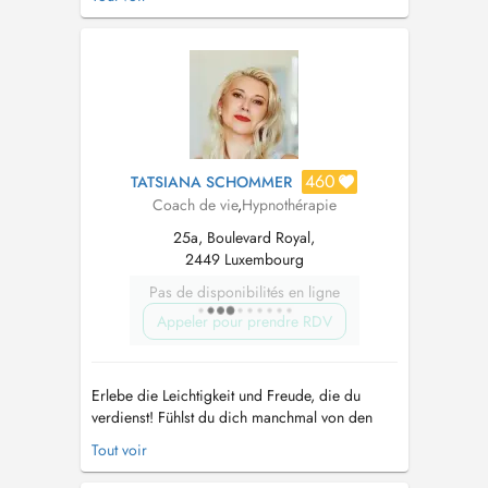
plus » sans toujours savoir quoi. Vous aimeriez
y voir plus clair, vous reconnecter à ce qui
compte vraiment pour vous, et avancer vers
plus de sérénité et de justesse d...
460
TATSIANA SCHOMMER
Coach de vie
,
Hypnothérapie
25a, Boulevard Royal,
2449 Luxembourg
Pas de disponibilités en ligne
Appeler pour prendre RDV
Erlebe die Leichtigkeit und Freude, die du
verdienst! Fühlst du dich manchmal von den
Anforderungen und dem Stress deines
Tout voir
erfolgreichen Lebens überwältigt? Oder
kämpfst du mit Ängsten, die dich daran