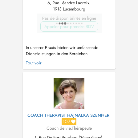
6, Rue Léandre Lacroix,
1913 Luxembourg
Pas de disponibilités en ligne
Appeler pour prendre RDV
In unserer Praxis bieten wir umfassende
Dienstleistungen in den Bereichen
Psychotherapie, Paartherapie und Coaching
Tout voir
an, die alle darauf abzielen, Sie bei der
Überwindung von Herausforderungen im
Leben und beim Erreichen Ihrer persönlichen
und zwischenmenschlichen Ziele zu
unterstützen. Um Anspruc...
COACH THERAPIST HAJNALKA SZENNER
107
Coach de vie
,
Thérapeute
1, Rue Du Fort Bourbon (2ème étage),