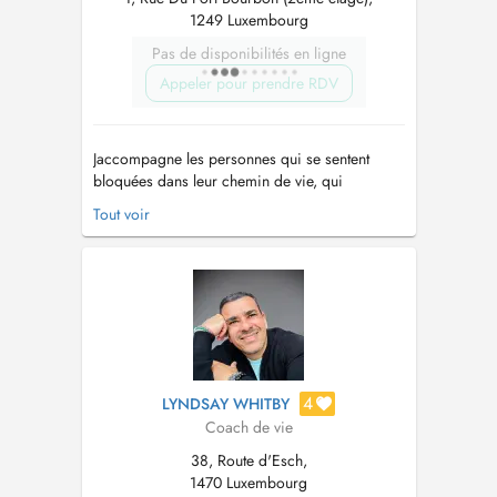
1249 Luxembourg
Pas de disponibilités en ligne
Appeler pour prendre RDV
Jaccompagne les personnes qui se sentent
bloquées dans leur chemin de vie, qui
rencontrent des difficultés dans la gestion de
Tout voir
leurs émotions et du stress, qui souffrent
danxiété ou de burn-out, ou encore qui
traversent des problématiques professionnelles
ou relationnelles. Jaccompagne également
cell...
4
LYNDSAY WHITBY
Coach de vie
38, Route d'Esch,
1470 Luxembourg