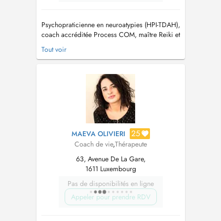
Psychopraticienne en neuroatypies (HPI-TDAH),
coach accréditée Process COM, maître Reiki et
thérapeute bioénergéticienne, j'accompagne
Tout voir
celles et ceux qui souhaitent transformer leur
vie. Ensemble, nous ouvrons un chemin vers
plus de clarté, de sérénité et d'énergie, afin de
donner du sens à vos choi...
25
MAEVA OLIVIERI
Coach de vie
,
Thérapeute
63, Avenue De La Gare,
1611 Luxembourg
Pas de disponibilités en ligne
Appeler pour prendre RDV