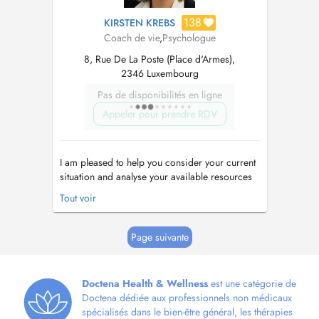
138
KIRSTEN KREBS
Coach de vie
,
Psychologue
8, Rue De La Poste (Place d'Armes),
2346 Luxembourg
Pas de disponibilités en ligne
Appeler pour prendre RDV
I am pleased to help you consider your current
situation and analyse your available resources
and opportunities regarding the following
Tout voir
topics: Stress management, burnout, conflict
management & mobbing Mindfulness Women
@ work, self-marketing Career orientation &
Page suivante
coaching, interview training...
Doctena Health & Wellness
est une catégorie de
Doctena dédiée aux professionnels non médicaux
spécialisés dans le bien-être général, les thérapies