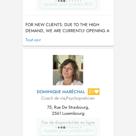
Appeler pour prendre RDV
FOR NEW CLIENTS: DUE TO THE HIGH
DEMAND, WE ARE CURRENTLY OPENING A
LIMITED NUMBER OF SPOTS. THIS IS FOR
Tout voir
THOSE READY FOR DEEP EMOTIONAL AND
PSYCHOLOGICAL TRANFORMATION. ONLY
SELECTED INDIVIDUALS WILL BECOME
ONGOING CLIENTS. AS A GENERAL RULE,
WE NO LONGER ACCEPT NEW PATIENTS,
UNLESS YOU HAVE AN ...
21
DOMINIQUE MARÉCHAL
Coach de vie
,
Psychopraticien
75, Rue De Strasbourg,
2561 Luxembourg
Pas de disponibilités en ligne
Appeler pour prendre RDV