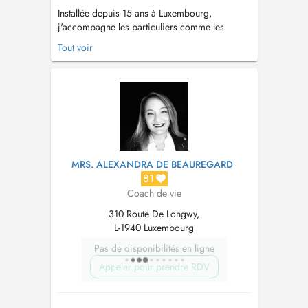
Installée depuis 15 ans à Luxembourg,
j'accompagne les particuliers comme les
professionnels dans leur développement, vers
Tout voir
la libération, le changement et le mieux-être.
Formée à la psychologie clinique et à la
psychopathologie, mon parcours s'est ensuite
ouvert aux RH appliquées à la psychologi...
MRS. ALEXANDRA DE BEAUREGARD
81
Coach de vie
310 Route De Longwy,
L-1940 Luxembourg
Pas de disponibilités en ligne
Appeler pour prendre RDV