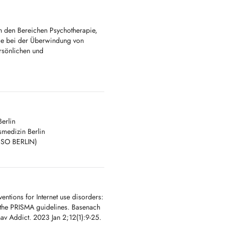
in den Bereichen Psychotherapie,
Sie bei der Überwindung von
rsönlichen und
 die zuständige öffentliche Kasse
Arzt verordnet werden.
 unterstützt.
erlin
smedizin Berlin
GESO BERLIN)
entions for Internet use disorders:
to the PRISMA guidelines. Basenach
av Addict. 2023 Jan 2;12(1):9-25.