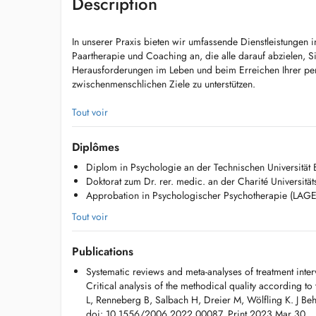
Description
In unserer Praxis bieten wir umfassende Dienstleistungen 
Paartherapie und Coaching an, die alle darauf abzielen, 
Herausforderungen im Leben und beim Erreichen Ihrer pe
zwischenmenschlichen Ziele zu unterstützen.
Um Anspruch auf eine Erstattung durch die CNS (70%) oder
Tout voir
zu haben, müsse alle durchgeführten Eingriffe von einem 
Diplômes
Telekonsultationen sind möglich, werden von der CNS nicht
Diplom in Psychologie an der Technischen Universität B
Doktorat zum Dr. rer. medic. an der Charité Universität
Approbation in Psychologischer Psychotherapie (LA
Tout voir
Publications
Systematic reviews and meta-analyses of treatment interv
Critical analysis of the methodical quality according 
L, Renneberg B, Salbach H, Dreier M, Wölfling K. J Beh
doi: 10.1556/2006.2022.00087. Print 2023 Mar 30