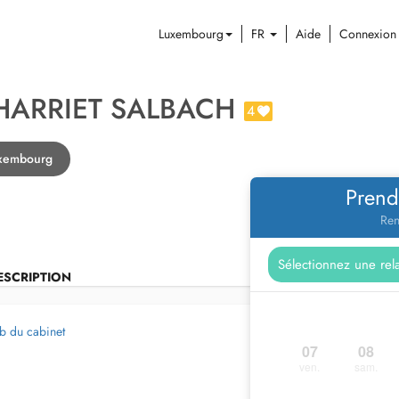
Luxembourg
FR
Aide
Connexion
 HARRIET SALBACH
4
uxembourg
Prend
Ren
ESCRIPTION
b du cabinet
07
08
ven.
sam.