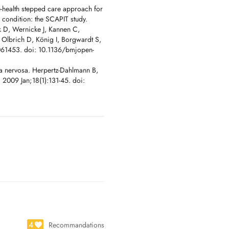
e-health stepped care approach for
o condition: the SCAPIT study.
k D, Wernicke J, Kannen C,
 Olbrich D, König I, Borgwardt S,
061453. doi: 10.1136/bmjopen-
ia nervosa. Herpertz-Dahlmann B,
2009 Jan;18(1):131-45. doi:
4
Recommandations