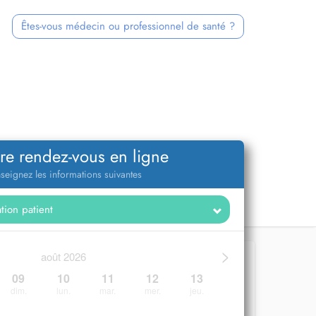
Êtes-vous médecin ou professionnel de santé ?
re rendez-vous en ligne
seignez les informations suivantes
>
août 2026
09
10
11
12
13
dim.
lun.
mar.
mer.
jeu.