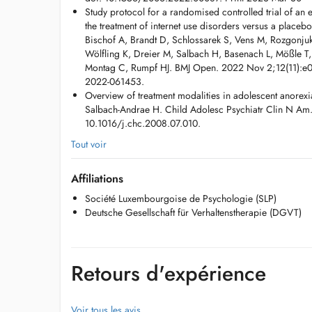
Study protocol for a randomised controlled trial of an 
the treatment of internet use disorders versus a placeb
Bischof A, Brandt D, Schlossarek S, Vens M, Rozgonju
Wölfling K, Dreier M, Salbach H, Basenach L, Mößle T,
Montag C, Rumpf HJ. BMJ Open. 2022 Nov 2;12(11):e
2022-061453.
Overview of treatment modalities in adolescent anorex
Salbach-Andrae H. Child Adolesc Psychiatr Clin N Am. 
10.1016/j.chc.2008.07.010.
Tout voir
Affiliations
Société Luxembourgoise de Psychologie (SLP)
Deutsche Gesellschaft für Verhaltenstherapie (DGVT)
Retours d'expérience
Voir tous les avis