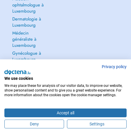
ophtalmologue à
Luxembourg
Dermatologie à
Luxembourg
Médecin
généraliste à
Luxembourg
Gynécologue à
Luxembourg
Tout voir →
Privacy policy
We use cookies
We may place these for analysis of our visitor data, to improve our website,
show personalised content and to give you a great website experience. For
more information about the cookies open the cookie manager settings.
POUR LES URGENCES, CONSULTEZ : 112
Copyright © 2026 - DOCTENA S.A. 42, Rue de la Vallée, L-2661 Luxembourg
Accept all
Deny
Settings
Prendre rendez-vous en ligne