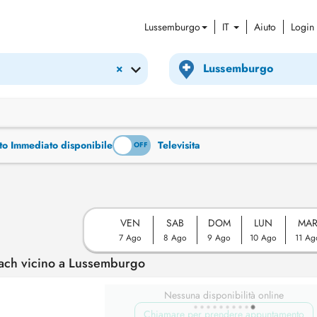
Lussemburgo
IT
Aiuto
Login
×
to Immediato disponibile
Televisita
ON
OFF
VEN
SAB
DOM
LUN
MA
7 Ago
8 Ago
9 Ago
10 Ago
11 Ag
ach vicino a Lussemburgo
Nessuna disponibilità online
Chiamare per prendere appuntamento