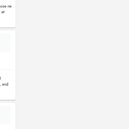
hose ne
 et
l
, and