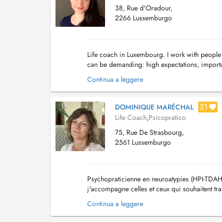
38, Rue d'Oradour,
2266 Lussemburgo
Life coach in Luxembourg. I work with people 
can be demanding: high expectations, important
what to do next. I offer a space that...
Continua a leggere
21
DOMINIQUE MARÉCHAL
Life Coach
,
Psicopratico
75, Rue De Strasbourg,
2561 Lussemburgo
Psychopraticienne en neuroatypies (HPI-TDAH)
j'accompagne celles et ceux qui souhaitent tr
sérénité et d'énergie, afin de donner du sens à
Continua a leggere