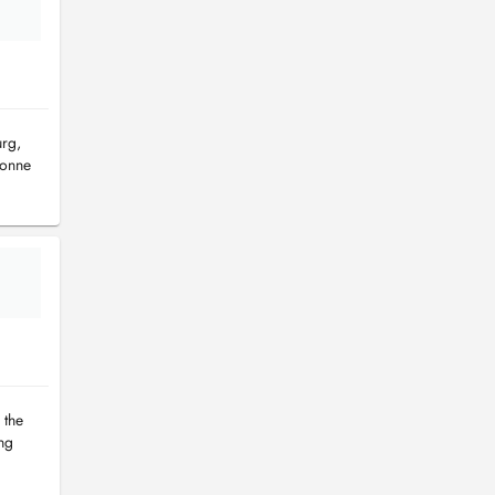
urg,
sonne
 the
ng