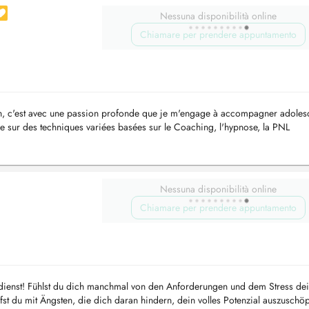
Nessuna disponibilità online
Chiamare per prendere appuntamento
ch, c'est avec une passion profonde que je m'engage à accompagner adolesc
ie sur des techniques variées basées sur le Coaching, l'hypnose, la PNL
otional Fre...
Nessuna disponibilità online
Chiamare per prendere appuntamento
erdienst! Fühlst du dich manchmal von den Anforderungen und dem Stress de
st du mit Ängsten, die dich daran hindern, dein volles Potenzial auszuschö