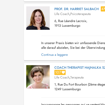
4
PROF. DR. HARRIET SALBACH
Life Coach
,
Psicoterapeuta
6, Rue Léandre Lacroix,
1913 Lussemburgo
In unserer Praxis bieten wir umfassende Dien
alle darauf abzielen, Sie bei der Überwindu
zwischenmenschlichen Ziele zu unterstützen. 
Continua a leggere
COACH THERAPIST HAJNALKA 
107
Life Coach
,
Terapeuta
1, Rue Du Fort Bourbon (2ème étage
1249 Lussemburgo
Jaccompagne les personnes qui se sentent bloq