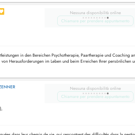
Nessuna disponibilità online
Chiamare per prendere appuntamento
stleistungen in den Bereichen Psychotherapie, Paartherapie und Coaching an
ng von Herausforderungen im Leben und beim Erreichen Ihrer persönlichen 
Um Anspruc...
SZENNER
Nessuna disponibilità online
Chiamare per prendere appuntamento
),
uées dans leur chemin de vie, qui rencontrent des difficultés dans la gesti