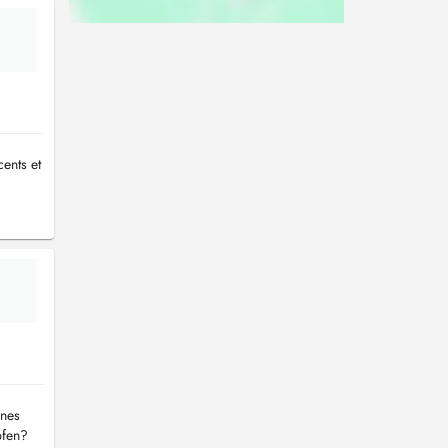
ents et
ines
pfen?