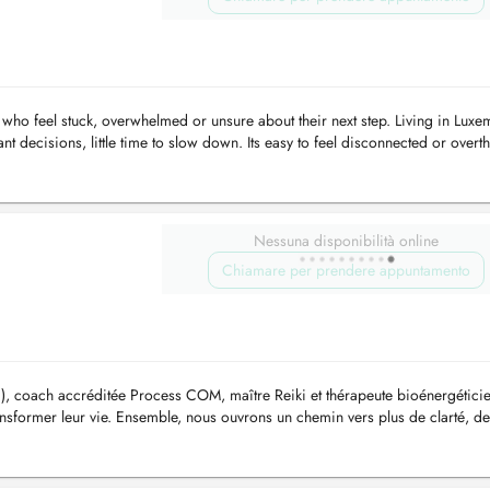
who feel stuck, overwhelmed or unsure about their next step. Living in Lux
 decisions, little time to slow down. Its easy to feel disconnected or overth
Nessuna disponibilità online
Chiamare per prendere appuntamento
, coach accréditée Process COM, maître Reiki et thérapeute bioénergétici
ansformer leur vie. Ensemble, nous ouvrons un chemin vers plus de clarté, de
 vos choi...