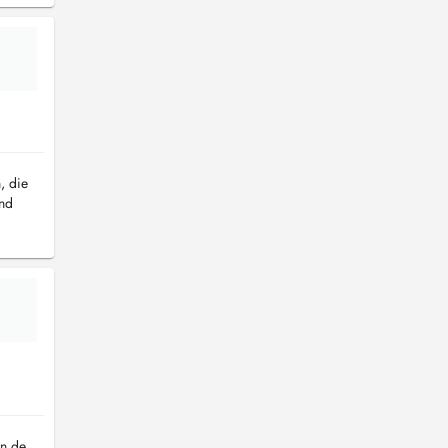
, die
und
on de