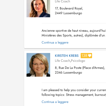
Life Coach
17, Boulevard Royal,
2449 Lussemburgo
Ancienne sportive de haut niveau, aujourd'hui
Ministères des Sports, autres), diplômée d'u
souhaitant se sentir bien au quotidien tout en a
Continua a leggere
138
KIRSTEN KREBS
Life Coach
,
Psicologo
8, Rue De La Poste (Place d'Armes),
2346 Lussemburgo
I am pleased to help you consider your curren
following topics: Stress management, burnou
Career orientation & coaching, interview train
Continua a leggere