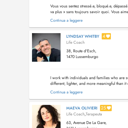
Vous vous sentez stressé.e, bloqué.e, dépassé
va plus » sans toujours savoir quoi. Vous aime
avancer vers plus de sérénité et de justesse d.
Continua a leggere
4
LYNDSAY WHITBY
Life Coach
38, Route d'Esch,
1470 Lussemburgo
I work with individuals and families who are su
different, lighter, and more meaningful than i
self-integration. I support people in und...
Continua a leggere
25
MAEVA OLIVIERI
Life Coach
,
Terapeuta
63, Avenue De La Gare,