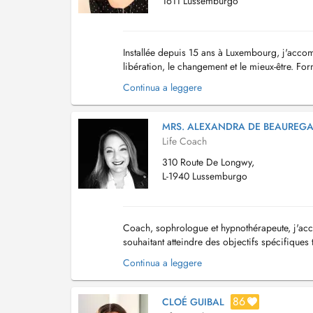
1611 Lussemburgo
Installée depuis 15 ans à Luxembourg, j'acco
libération, le changement et le mieux-être. Fo
ouvert aux RH appliquées à la psychologi...
Continua a leggere
MRS. ALEXANDRA DE BEAUREG
Life Coach
310 Route De Longwy,
L-1940 Lussemburgo
Coach, sophrologue et hypnothérapeute, j'ac
souhaitant atteindre des objectifs spécifique
démarche avec plaisir, dans un cadre bienveil
Continua a leggere
86
CLOÉ GUIBAL