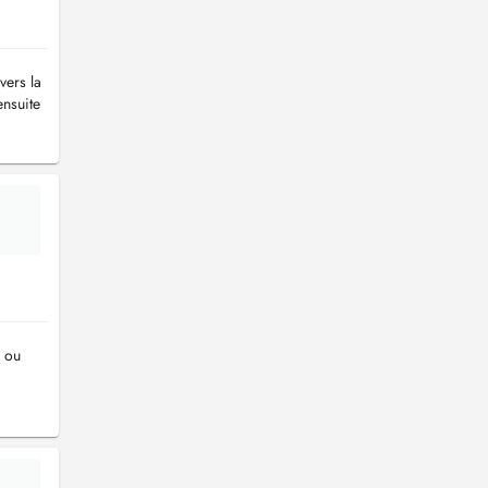
vers la
ensuite
s ou