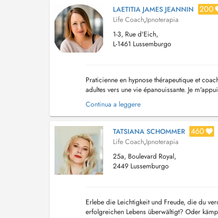
200
LAETITIA JAMES JEANNIN
Life Coach
,
Ipnoterapia
1-3, Rue d'Eich,
L-1461 Lussemburgo
Praticienne en hypnose thérapeutique et coa
adultes vers une vie épanouissante. Je m'appu
(Programmation Neuro-Linguistique), l'EFT (Em
Continua a leggere
460
TATSIANA SCHOMMER
Life Coach
,
Ipnoterapia
25a, Boulevard Royal,
2449 Lussemburgo
Erlebe die Leichtigkeit und Freude, die du v
erfolgreichen Lebens überwältigt? Oder kämpf