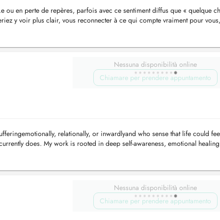
.e ou en perte de repères, parfois avec ce sentiment diffus que « quelque c
riez y voir plus clair, vous reconnecter à ce qui compte vraiment pour vous,
..
Nessuna disponibilità online
Chiamare per prendere appuntamento
fferingemotionally, relationally, or inwardlyand who sense that life could fee
t currently does. My work is rooted in deep self-awareness, emotional healing
Nessuna disponibilità online
Chiamare per prendere appuntamento