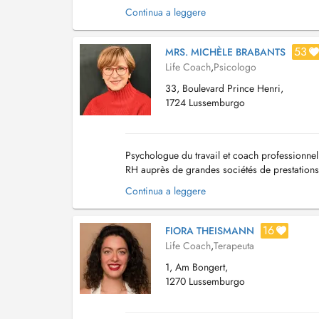
Du bist nicht allein! Ich lade dich ein, die Ener
Continua a leggere
53
MRS. MICHÈLE BRABANTS
Life Coach
,
Psicologo
33, Boulevard Prince Henri,
1724 Lussemburgo
Psychologue du travail et coach professionne
RH auprès de grandes sociétés de prestations d
particuliers que les managers/dirigeants. Je ..
Continua a leggere
16
FIORA THEISMANN
Life Coach
,
Terapeuta
1, Am Bongert,
1270 Lussemburgo