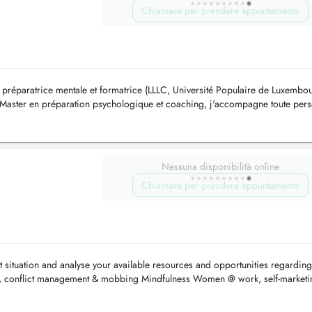
Chiamare per prendere appuntamento
 préparatrice mentale et formatrice (LLLC, Université Populaire de Luxembo
n Master en préparation psychologique et coaching, j'accompagne toute per
tteig...
Nessuna disponibilità online
Chiamare per prendere appuntamento
t situation and analyse your available resources and opportunities regarding
t, conflict management & mobbing Mindfulness Women @ work, self-marketi
ing...