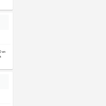
0 en
s