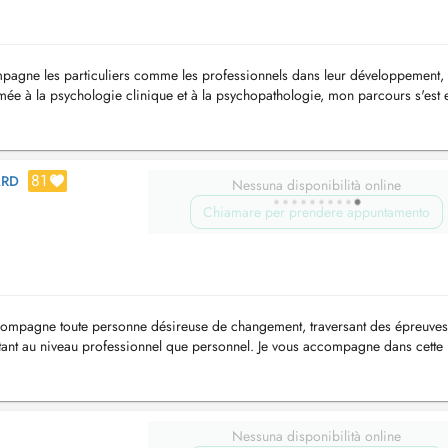
mpagne les particuliers comme les professionnels dans leur développement, 
rmée à la psychologie clinique et à la psychopathologie, mon parcours s'est 
81
ARD
Nessuna disponibilità online
Chiamare per prendere appuntamento
compagne toute personne désireuse de changement, traversant des épreuve
s tant au niveau professionnel que personnel. Je vous accompagne dans cette
lant et dynam...
Nessuna disponibilità online