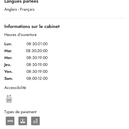
Langues parlées
> Héléna Pilleul, Pédicurie Médicale spécialisée, réflexologie
Anglais
- Français
plantaire, orthopodologie.
+ 00352 621 162 813
Informations sur le cabinet
Heures d'ouverture
Lun.
08:30-21:00
Sur emploi du temps, si vous ne trouvez pas de Rdv en pédicurie avec
Mar.
08:30-20:00
Podologue Sébastien Doeblé, vérifier l'emploi du temps de sa
collègue, Héléna Pilleul, pédicure médicale spécialisée.
Mer.
08:30-19:00
Jeu.
08:30-19:00
Ven.
08:30-19:00
Sam.
08:00-12:00
Accessibilité
Types de paiement