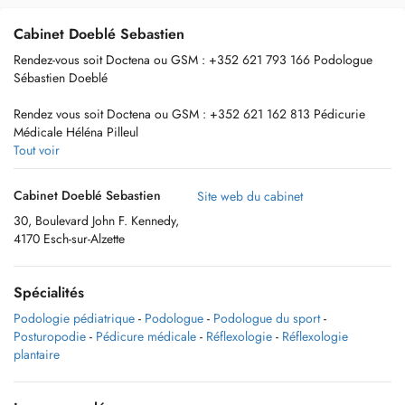
Cabinet Doeblé Sebastien
Rendez-vous soit Doctena ou GSM : +352 621 793 166 Podologue
Sébastien Doeblé
Rendez vous soit Doctena ou GSM : +352 621 162 813 Pédicurie
Médicale Héléna Pilleul
Tout voir
Information complémentaire, voir Site Web
Cabinet Doeblé Sebastien
Site web du cabinet
30, Boulevard John F. Kennedy,
4170 Esch-sur-Alzette
2 praticiens de santé pour vous aider dans vos besoins de santé :
> Sébastien Doeblé, Podologue, Posturopodique (podologue qui
Spécialités
soigne via le prisme de l'analyse posturologique), Posturothérapeute
(Posturopodie & PNS). Podologue du sport via un diplôme
Podologie pédiatrique
-
Podologue
-
Podologue du sport
-
universitaire en Podologie du sport et expert en podopédiatrie via
Posturopodie
-
Pédicure médicale
-
Réflexologie
-
Réflexologie
analyse réflexe archiaque sur le membre inférieur de l'enfant.
plantaire