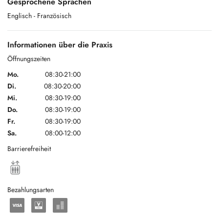
Gesprochene Sprachen
> Héléna Pilleul, Pédicurie Médicale spécialisée, réflexologie
Englisch
- Französisch
plantaire, orthopodologie.
+ 00352 621 162 813
Informationen über die Praxis
Öffnungszeiten
Mo.
08:30-21:00
Sur emploi du temps, si vous ne trouvez pas de Rdv en pédicurie avec
Di.
08:30-20:00
Podologue Sébastien Doeblé, vérifier l'emploi du temps de sa
collègue, Héléna Pilleul, pédicure médicale spécialisée.
Mi.
08:30-19:00
Do.
08:30-19:00
Fr.
08:30-19:00
Sa.
08:00-12:00
Barrierefreiheit
Bezahlungsarten