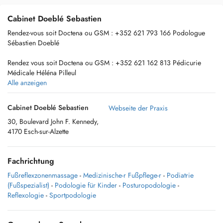
Cabinet Doeblé Sebastien
Rendez-vous soit Doctena ou GSM : +352 621 793 166 Podologue
Sébastien Doeblé
Rendez vous soit Doctena ou GSM : +352 621 162 813 Pédicurie
Médicale Héléna Pilleul
Alle anzeigen
Information complémentaire, voir Site Web
Cabinet Doeblé Sebastien
Webseite der Praxis
30, Boulevard John F. Kennedy,
4170 Esch-sur-Alzette
2 praticiens de santé pour vous aider dans vos besoins de santé :
> Sébastien Doeblé, Podologue, Posturopodique (podologue qui
Fachrichtung
soigne via le prisme de l'analyse posturologique), Posturothérapeute
(Posturopodie & PNS). Podologue du sport via un diplôme
Fußreflexzonenmassage
-
Medizinische-r Fußpflege-r
-
Podiatrie
universitaire en Podologie du sport et expert en podopédiatrie via
(Fußspezialist)
-
Podologie für Kinder
-
Posturopodologie
-
analyse réflexe archiaque sur le membre inférieur de l'enfant.
Reflexologie
-
Sportpodologie