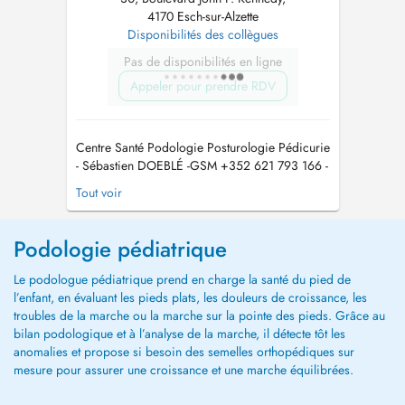
4170 Esch-sur-Alzette
Disponibilités des collègues
Pas de disponibilités en ligne
Appeler pour prendre RDV
Centre Santé Podologie Posturologie Pédicurie
- Sébastien DOEBLÉ -GSM +352 621 793 166 -
vous accueille sur RDV enfants, adolescents,
Tout voir
adultes, seniors, sportifs dans son cabinet.
Note : Pour toute prestation inférieure à 60 , le
règlement s'effectue exclusivement en espèces.
Podologie pédiatrique
Information compl...
Le podologue pédiatrique prend en charge la santé du pied de
l’enfant, en évaluant les pieds plats, les douleurs de croissance, les
troubles de la marche ou la marche sur la pointe des pieds. Grâce au
bilan podologique et à l’analyse de la marche, il détecte tôt les
anomalies et propose si besoin des semelles orthopédiques sur
mesure pour assurer une croissance et une marche équilibrées.