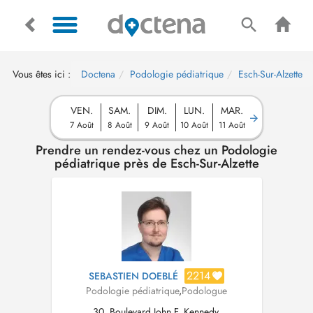
Vous êtes ici :
Doctena
Podologie pédiatrique
Esch-Sur-Alzette
VEN.
SAM.
DIM.
LUN.
MAR.
7 Août
8 Août
9 Août
10 Août
11 Août
Prendre un rendez-vous chez un Podologie
pédiatrique près de Esch-Sur-Alzette
2214
SEBASTIEN DOEBLÉ
Podologie pédiatrique
,
Podologue
30, Boulevard John F. Kennedy,