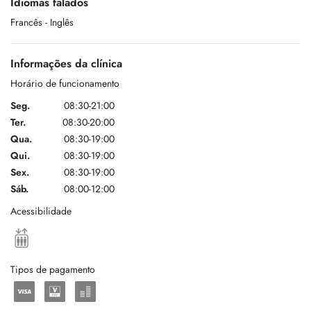
Idiomas falados
> Héléna Pilleul, Pédicurie Médicale spécialisée, réflexologie
Francês
- Inglês
plantaire, orthopodologie.
+ 00352 621 162 813
Informações da clínica
Horário de funcionamento
Seg.
08:30-21:00
Sur emploi du temps, si vous ne trouvez pas de Rdv en pédicurie avec
Ter.
08:30-20:00
Podologue Sébastien Doeblé, vérifier l'emploi du temps de sa
collègue, Héléna Pilleul, pédicure médicale spécialisée.
Qua.
08:30-19:00
Qui.
08:30-19:00
Sex.
08:30-19:00
Sáb.
08:00-12:00
Acessibilidade
Tipos de pagamento