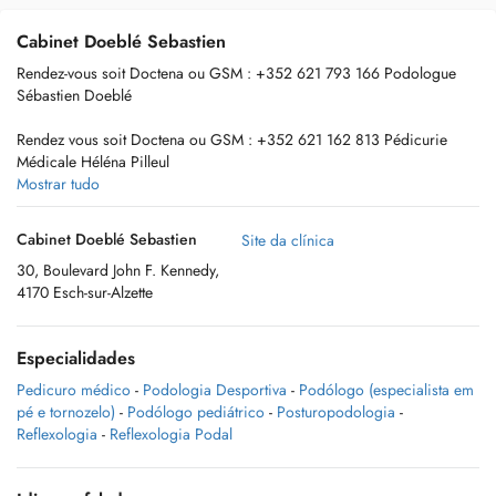
Cabinet Doeblé Sebastien
Rendez-vous soit Doctena ou GSM : +352 621 793 166 Podologue
Sébastien Doeblé
Rendez vous soit Doctena ou GSM : +352 621 162 813 Pédicurie
Médicale Héléna Pilleul
Mostrar tudo
Information complémentaire, voir Site Web
Cabinet Doeblé Sebastien
Site da clínica
30, Boulevard John F. Kennedy,
4170 Esch-sur-Alzette
2 praticiens de santé pour vous aider dans vos besoins de santé :
> Sébastien Doeblé, Podologue, Posturopodique (podologue qui
Especialidades
soigne via le prisme de l'analyse posturologique), Posturothérapeute
(Posturopodie & PNS). Podologue du sport via un diplôme
Pedicuro médico
-
Podologia Desportiva
-
Podólogo (especialista em
universitaire en Podologie du sport et expert en podopédiatrie via
pé e tornozelo)
-
Podólogo pediátrico
-
Posturopodologia
-
analyse réflexe archiaque sur le membre inférieur de l'enfant.
Reflexologia
-
Reflexologia Podal