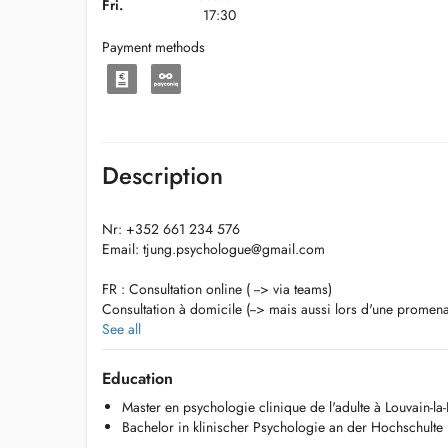
Fri.
17:30
Payment methods
Description
Nr: +352 661 234 576
Email:
tjung.psychologue@gmail.com
FR : Consultation online ( --> via teams)
Consultation à domicile (--> mais aussi lors d'une promena
Lux : Online Konsultatiounen ( --> via Teams )
See all
Konsultatiounen à domicile (--> awer och wärend engem
Dir wëllt, asw.))
Education
DE : Online-Beratung ( --> via teams )
Master en psychologie clinique de l'adulte à Louvain-l
Hausbesuche (--> aber auch bei einem Spaziergang, wo i
Bachelor in klinischer Psychologie an der Hochschulte
Eng : online consultation (--> via teams)