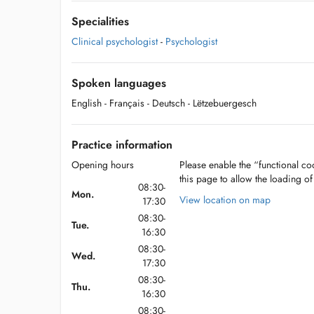
Specialities
Clinical psychologist
-
Psychologist
Spoken languages
English
- Français
- Deutsch
- Lëtzebuergesch
Practice information
Opening hours
Please enable the “functional coo
this page to allow the loading o
08:30-
Mon.
View location on map
17:30
08:30-
Tue.
16:30
08:30-
Wed.
17:30
08:30-
Thu.
16:30
08:30-