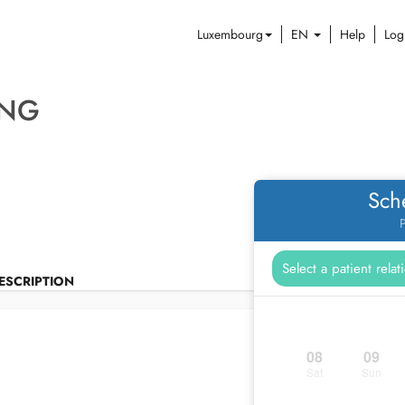
Luxembourg
EN
Help
Log
UNG
Sch
P
ESCRIPTION
08
09
Sat
Sun