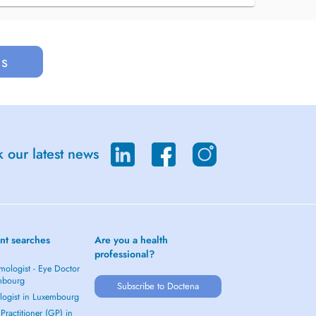
us
 our latest news
nt searches
Are you a health
professional?
mologist - Eye Doctor
mbourg
Subscribe to Doctena
logist in Luxembourg
Practitioner (GP) in