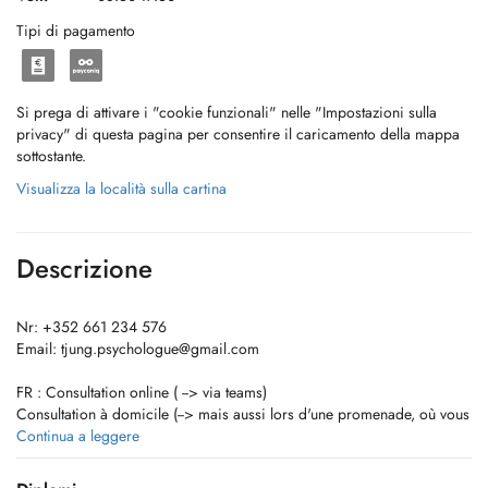
Tipi di pagamento
Si prega di attivare i "cookie funzionali" nelle "Impostazioni sulla
privacy" di questa pagina per consentire il caricamento della mappa
sottostante.
Visualizza la località sulla cartina
Descrizione
Nr: +352 661 234 576
Email:
tjung.psychologue@gmail.com
FR : Consultation online ( --> via teams)
Consultation à domicile (--> mais aussi lors d'une promenade, où vous
souhaitez etc.)
Continua a leggere
Lux : Online Konsultatiounen ( --> via Teams )
Konsultatiounen à domicile (--> awer och wärend engem