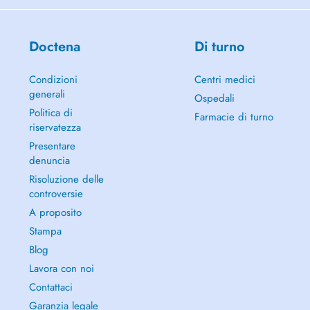
alentours de Kayl (3620) et sont facturées à hauteur 0,20/km.
Les consultations ne sont pas remboursées par la CNS ( la mutuelle).
Doctena
Di turno
DE: Ich begleite vor allem Erwachsene, die sich in Phasen des
Unwohlseins, der Unsicherheit oder des Umbruchs in ihrem Leben
Condizioni
Centri medici
befinden. Ganz gleich, wer Sie sind und wie alt Sie sind ich bin
generali
Ospedali
bereit, Sie zu begleiten.
Politica di
Mein Werdegang ist geprägt von dem Wunsch, eine zugängliche und
Farmacie di turno
riservatezza
authentische psychologische Begleitung anzubieten.
Presentare
Ich biete einen Raum des Zuhörens, des Verständnisses und des
denuncia
Wohlwollens, in dem jeder so kommen kann, wie er ist, ohne beurteilt
Risoluzione delle
zu werden. Meine Aufgabe ist es nicht, vorgefertigte
controversie
Antworten/Lösungen zu geben, sondern Ihnen dabei zu helfen, sich
selbst besser zu verstehen, Ihre Gefühle anzunehmen und in sich selbst
A proposito
die Antwort/Lösung zu finden, die zu Ihnen passen.
Stampa
Blog
Hausbesuche werden in einem Umkreis von etwa 15 km um Kayl
(3620) durchgeführt und mit 0,20 pro Kilometer berechnet.
Lavora con noi
Contattaci
Die Sitzungen werden nicht von der CNS (Krankenkasse) rückerstattet.
Garanzia legale