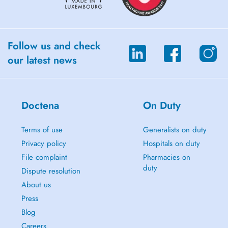
cours)
-Drainage Lymphatique manuel (Leduc 2017)
-Traitement de l'articulation temporo-mandibulaire (Snoeck 2017)
-Introduction au blood flow-restriction (2021)
-Clinique du coureur module d'initiation (2021)
Follow us and check
-Evaluation, reprogrammation et exercices des muscles cervicaux
our latest news
(Colman 2022)
Doctena
On Duty
Terms of use
Generalists on duty
Privacy policy
Hospitals on duty
File complaint
Pharmacies on
duty
Dispute resolution
About us
Press
Blog
Careers