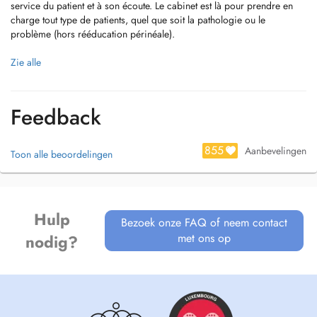
service du patient et à son écoute. Le cabinet est là pour prendre en
charge tout type de patients, quel que soit la pathologie ou le
problème (hors rééducation périnéale).
Kinésithérapie à domicile dans les 5 minutes autour de Capellen, prise
Zie alle
de rendez-vous par téléphone pour ces séances.
+352 27 93 75 92
Feedback
thibault.marichal@gmail.com
855
Aanbevelingen
Toon alle beoordelingen
*Cabinet de kinésithérapie situé dans la zone d'activité de Capellen, à
proximité de l'autoroute A6 et de la route d'Arlon.
*Stationnement gratuit 1h (parking de l'ALDI) au pied du cabinet
*Anglais courant et Luxembourgeois basique
Hulp
Bezoek onze FAQ of neem contact
Formations:
met ons op
nodig?
-Thérapie Manuelle concept Maitland 1a (IMTA 2020-2021)
-Réeducation raisonnée et actualisée de l'épaule opérée et non-opérée
(ULG 2019)
-Liens scapulo-cervico-thoracique (ULG 2019)