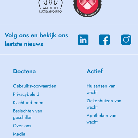
-Médecine ostéopathique à (International academy of osteopathy => en
cours)
-Drainage Lymphatique manuel (Leduc 2017)
-Traitement de l'articulation temporo-mandibulaire (Snoeck 2017)
-Introduction au blood flow-restriction (2021)
-Clinique du coureur module d'initiation (2021)
Volg ons en bekijk ons
-Evaluation, reprogrammation et exercices des muscles cervicaux
laatste nieuws
(Colman 2022)
Doctena
Actief
Gebruiksvoorwaarden
Huisartsen van
wacht
Privacybeleid
Ziekenhuizen van
Klacht indienen
wacht
Beslechten van
Apotheken van
geschillen
wacht
Over ons
Media