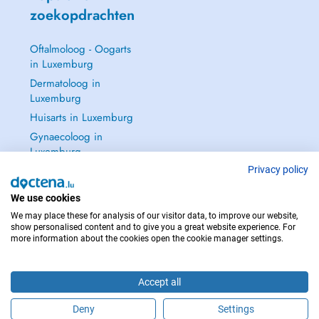
zoekopdrachten
Oftalmoloog - Oogarts
in Luxemburg
Dermatoloog in
Luxemburg
Huisarts in Luxemburg
Gynaecoloog in
Luxemburg
Zie alle →
Privacy policy
We use cookies
We may place these for analysis of our visitor data, to improve our website,
show personalised content and to give you a great website experience. For
more information about the cookies open the cookie manager settings.
NEEM IN GEVAL VAN NOOD CONTACT OP MET : 112
Copyright © 2026 - DOCTENA S.A. 42, Rue de la Vallée, L-2661 Luxembourg
Accept all
Deny
Settings
Maak online een afspraak