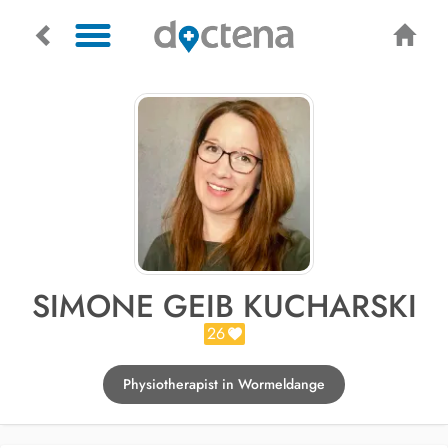
SIMONE GEIB KUCHARSKI
26
Physiotherapist in Wormeldange