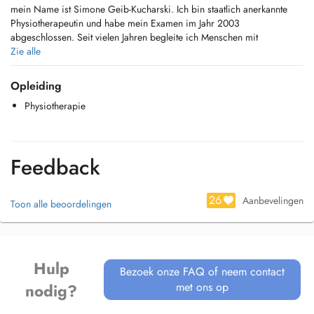
mein Name ist Simone Geib-Kucharski. Ich bin staatlich anerkannte
Physiotherapeutin und habe mein Examen im Jahr 2003
abgeschlossen. Seit vielen Jahren begleite ich Menschen mit
unterschiedlichen Beschwerden auf ihrem Weg zu mehr Beweglichkeit,
Zie alle
Entlastung und Schmerzlinderung.
Opleiding
In meiner Arbeit ist mit eine vertrauensvolle, ruhige und
Physiotherapie
wertschätzende Beziehung zu meinen Patientinnen und Patienten
besonders wichtig. Ich nehme mir Zeit für eine sorgfältige
Befunderhebung und für eine individuell abgestimmte Behandlung.
Feedback
Meine Schwerpunkte sind:
Manuelle Therapie
26
Aanbevelingen
Toon alle beoordelingen
CMD (craniomandibulären und cranio-fazialen Dysfunktionen in
Anlehnung an das CRAFTA-Konzept
Atlastherapie
Manuelle Lymphdrainage
Lokale Stabilität der Gelenke
Hulp
Bezoek onze FAQ of neem contact
Behandlung neurologisch geschädigter Patient:innen ( Schwerpunkt
met ons op
nodig?
Spätrehabilitation)