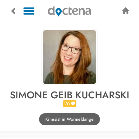
SIMONE GEIB KUCHARSKI
26
Kinesist in Wormeldange