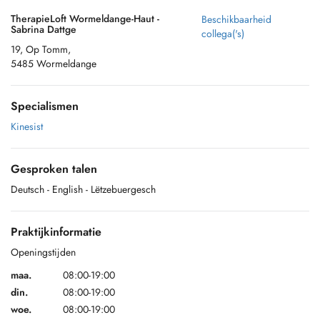
TherapieLoft Wormeldange-Haut -
Beschikbaarheid
Sabrina Dattge
collega('s)
19, Op Tomm,
5485 Wormeldange
Specialismen
Kinesist
Gesproken talen
Deutsch
- English
- Lëtzebuergesch
Praktijkinformatie
Openingstijden
maa.
08:00-19:00
din.
08:00-19:00
woe.
08:00-19:00