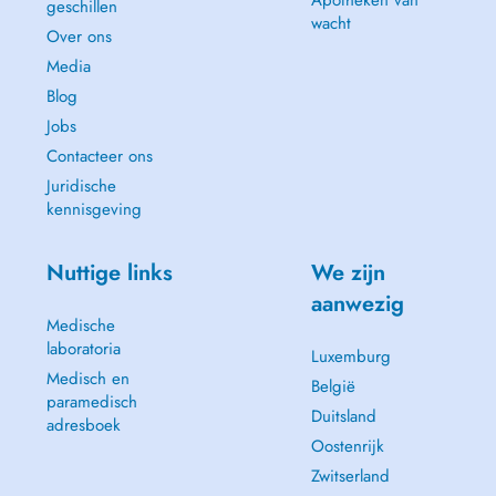
Apotheken van
geschillen
wacht
Over ons
Media
Blog
Jobs
Contacteer ons
Juridische
kennisgeving
Nuttige links
We zijn
aanwezig
Medische
laboratoria
Luxemburg
Medisch en
België
paramedisch
Duitsland
adresboek
Oostenrijk
Zwitserland