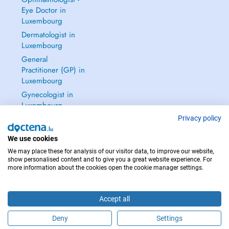
Eye Doctor in
Luxembourg
Dermatologist in
Luxembourg
General
Practitioner (GP) in
Luxembourg
Gynecologist in
Luxembourg
See all →
Privacy policy
We use cookies
We may place these for analysis of our visitor data, to improve our website,
show personalised content and to give you a great website experience. For
more information about the cookies open the cookie manager settings.
IN CASE OF EMERGENCIES, PLEASE CONTACT : 112
Copyright © 2026 - DOCTENA S.A. 42, Rue de la Vallée, L-2661 Luxembourg
Accept all
Deny
Settings
Schedule an appointment