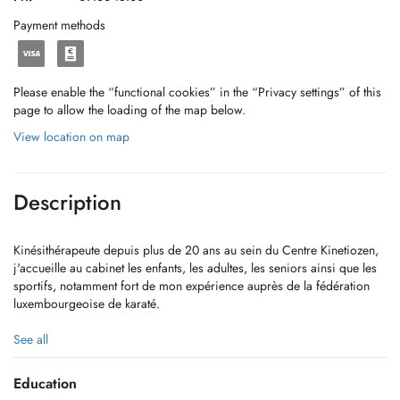
Payment methods
Please enable the “functional cookies” in the “Privacy settings” of this
page to allow the loading of the map below.
View location on map
Description
Kinésithérapeute depuis plus de 20 ans au sein du Centre Kinetiozen,
j'accueille au cabinet les enfants, les adultes, les seniors ainsi que les
sportifs, notamment fort de mon expérience auprès de la fédération
luxembourgeoise de karaté.
Mon objectif est de vous proposer un accompagnement simple, global
See all
et personnalisé. Au fil de mon parcours, je me suis particulièrement
intéressé à la prise en charge des troubles de la mâchoire (ATM). Pour
Education
cibler au mieux l'origine de vos douleurs, j'associe à la kinésithérapie