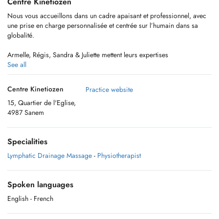
Centre Kinetiozen
Nous vous accueillons dans un cadre apaisant et professionnel, avec
une prise en charge personnalisée et centrée sur l’humain dans sa
globalité.
Armelle, Régis, Sandra & Juliette mettent leurs expertises
complémentaires au service de votre santé, avec une approche douce,
See all
bienveillante et rigoureuse.
Centre Kinetiozen
Practice website
Notre philosophie : comprendre l’origine des troubles pour
15, Quartier de l'Eglise,
rééquilibrer les différents systèmes du corps, plutôt que de se limiter
4987 Sanem
aux symptômes.
Le centre Kinetiozen est spécialisé en Kinésithérapie, Pédiatrie,
Specialities
Drainage Lymphatique (cancer du sein), Ostéo-étiopathie, Thérapie
Manuelle, Fasciathérapie et Thérapie chinoise.
Lymphatic Drainage Massage
-
Physiotherapist
L'équipe vous accueille sur rendez vous du lundi au vendredi au
cabinet situé à Sanem ou à votre domicile.
Spoken languages
English
- French