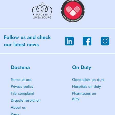
Syndrome de Rett" (ALSR), "On Lâche Rien Avec Charcot" et "ELA".
À travers la participation à des triathlons de longue distance et
diverses actions solidaires, je contribue à sensibiliser le public et à
soutenir la recherche ainsi que l'accompagnement des patients et de
leurs familles.
Follow us and check
Contact : +352 621 587 311
our latest news
Doctena
On Duty
Terms of use
Generalists on duty
Privacy policy
Hospitals on duty
File complaint
Pharmacies on
duty
Dispute resolution
About us
Press