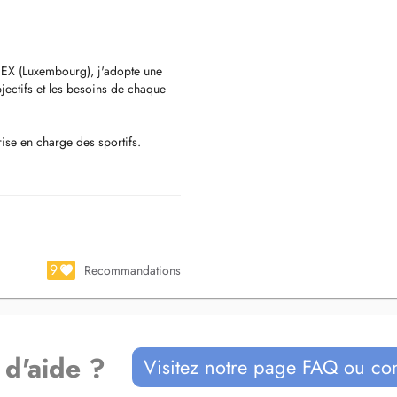
NEX (Luxembourg), j'adopte une
bjectifs et les besoins de chaque
rise en charge des sportifs.
toire, la prévention et le
e dans la prise en charge de
nctionnelles, à réduire vos
ives dans les meilleures
9
Recommandations
 environnement moderne, climatisé
 charge confortable et de qualité,
 proximité.
 d'aide ?
Visitez notre page FAQ ou co
ès de plusieurs associations
es rares, notamment "l'Association