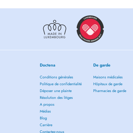
Luxembourgeoise du Syndrome de Rett" (ALSR), "On Lâche
À travers la participation à des triathlons de longue distanc
contribue à sensibiliser le public et à soutenir la recher
patients et de leurs familles.
Contact : +352 621 587 311
Doctena
De garde
Conditions générales
Maisons médicales
Politique de confidentialité
Hôpitaux de garde
Déposer une plainte
Pharmacies de garde
Résolution des litiges
A propos
Médias
Blog
Carrière
Contactez-nous