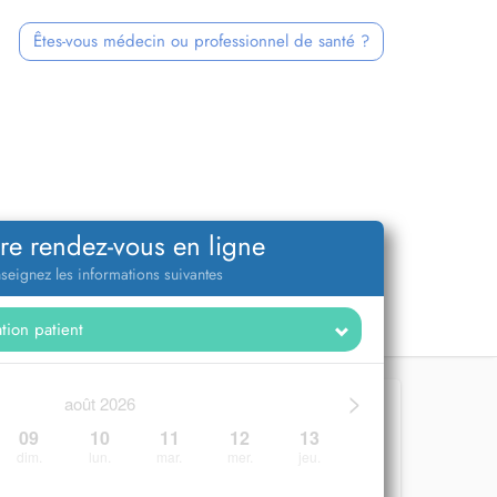
Êtes-vous médecin ou professionnel de santé ?
re rendez-vous en ligne
seignez les informations suivantes
>
août 2026
09
10
11
12
13
dim.
lun.
mar.
mer.
jeu.