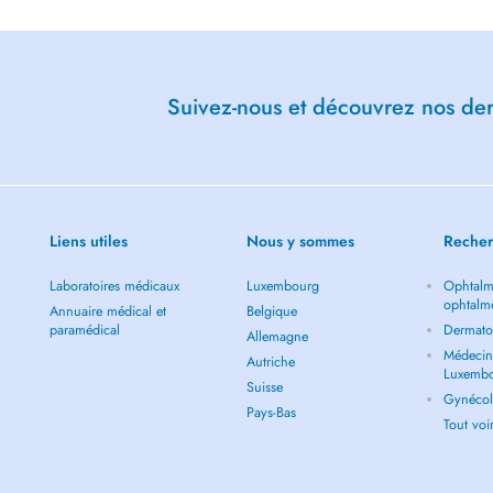
 Rien Avec Charcot" et "ELA".
e et diverses actions solidaires, je
che ainsi que l'accompagnement des
Suivez-nous et découvrez nos dern
Liens utiles
Nous y sommes
Recher
Laboratoires médicaux
Luxembourg
Ophtalm
ophtalm
Annuaire médical et
Belgique
paramédical
Dermato
Allemagne
Médecin 
Autriche
Luxemb
Suisse
Gynécol
Pays-Bas
Tout vo