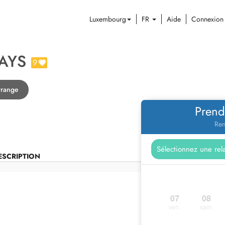
Luxembourg
FR
Aide
Connexion
AYS
9
trange
Prend
Ren
ESCRIPTION
07
08
ven.
sam.