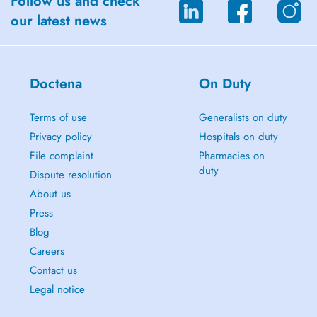
Follow us and check
Langues parlées : Français & Anglais
our latest news
Engagement qualité
L'objectif est d'accompagner chaque patient dans sa rééducation de
Doctena
On Duty
manière efficace et bienveillante.
Terms of use
Generalists on duty
Prise de rendez-vous en ligne ou par téléphone : +352 661 113 024
Privacy policy
Hospitals on duty
File complaint
Pharmacies on
Plus d'informations : www.kinestrassen.lu
duty
Dispute resolution
About us
----------------------------------------
Press
Personalized physiotherapy tailored to each patient, offering
Blog
comprehensive care to relieve pain, improve mobility and promote
Careers
recovery.
Contact us
Areas of expertise:
Legal notice
- orthopedics / traumatology
- rheumatology