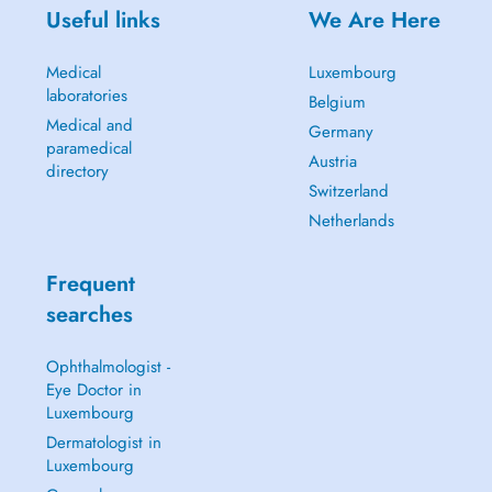
- sports physiotherapy
Useful links
We Are Here
- postural rehabilitation
- neurology
Medical
Luxembourg
- post-operative rehabilitation
laboratories
- respiratory physiotherapy
Belgium
- pediatrics
Medical and
Germany
- urogynecology
paramedical
Austria
- cupping therapy
directory
Switzerland
Netherlands
Accessibility
Practice located at 196 Route dArlon, easily accessible with a
spacious parking area.
Frequent
Bus stop Kesseler right in front of the practice.
searches
Bus lines: 8, 11, 16, 802, 811, 812, 822
Ophthalmologist -
Equipment & facilities
Eye Doctor in
Ultrasound, pressotherapy, thermotherapy, cupping therapy,
Luxembourg
proprioception equipment & more
Dermatologist in
Luxembourg
Availability