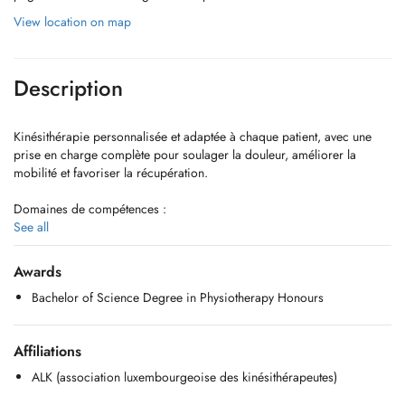
View location on map
Description
Kinésithérapie personnalisée et adaptée à chaque patient, avec une
prise en charge complète pour soulager la douleur, améliorer la
mobilité et favoriser la récupération.
Domaines de compétences :
- orthopédie/traumatologie
See all
- rhumatologie
- kinésithérapie sportive
Awards
- rééducation posturale
Bachelor of Science Degree in Physiotherapy Honours
- neurologie
- pédiatrie
- uro-gynécologie
Affiliations
- rééducation post-partum
- rééducation post-opératoire
ALK (association luxembourgeoise des kinésithérapeutes)
- kinésithérapie respiratoire