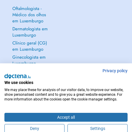
Availability
Oftalmologista -
Quick appointments and last-minute time slots available.
Médico dos olhos
em Luxemburgo
Dermatologista em
Home visits available for patients with reduced mobility, post-operative
Luxemburgo
recovery, or families.
Clínico geral (CG)
em Luxemburgo
Languages spoken : French & English
Ginecologista em
Luxemburgo
Commitment to quality
Mostrar tudo →
Privacy policy
Dedicated to supporting each patients rehabilitation effectively and
with care.
We use cookies
We may place these for analysis of our visitor data, to improve our website,
show personalised content and to give you a great website experience. For
Appointments
more information about the cookies open the cookie manager settings.
EM CASO DE EMERGÊNCIA, CONTACTE : 112
Book online or by phone: +352 661 113 024
Copyright © 2026 - DOCTENA S.A. 42, Rue de la Vallée, L-2661 Luxembourg
Accept all
More information: www.kinestrassen.lu
Deny
Settings
Faça uma marcação online