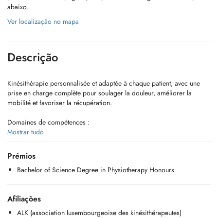
abaixo.
Ver localização no mapa
Descrição
Kinésithérapie personnalisée et adaptée à chaque patient, avec une
prise en charge complète pour soulager la douleur, améliorer la
mobilité et favoriser la récupération.
Domaines de compétences :
- orthopédie/traumatologie
Mostrar tudo
- rhumatologie
- kinésithérapie sportive
Prémios
- rééducation posturale
Bachelor of Science Degree in Physiotherapy Honours
- neurologie
- pédiatrie
- uro-gynécologie
Afiliações
- rééducation post-partum
- rééducation post-opératoire
ALK (association luxembourgeoise des kinésithérapeutes)