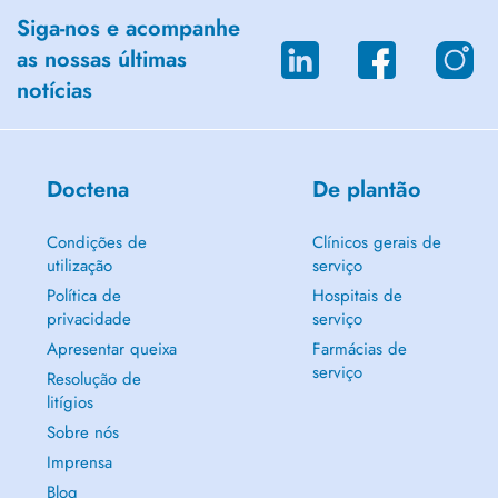
Siga-nos e acompanhe
Langues parlées : Français & Anglais
as nossas últimas
notícias
Engagement qualité
L'objectif est d'accompagner chaque patient dans sa rééducation de
manière efficace et bienveillante.
Doctena
De plantão
Prise de rendez-vous en ligne ou par téléphone : +352 661 113 024
Condições de
Clínicos gerais de
utilização
serviço
Plus d'informations : www.kinestrassen.lu
Política de
Hospitais de
privacidade
serviço
----------------------------------------
Apresentar queixa
Farmácias de
serviço
Personalized physiotherapy tailored to each patient, offering
Resolução de
comprehensive care to relieve pain, improve mobility and promote
litígios
recovery.
Sobre nós
Areas of expertise:
Imprensa
- orthopedics / traumatology
Blog