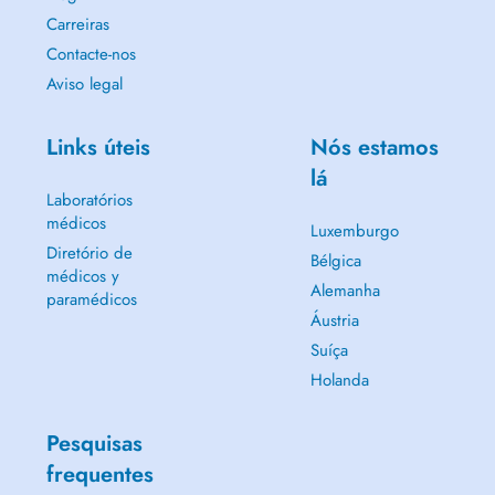
- rheumatology
Carreiras
- sports physiotherapy
- postural rehabilitation
Contacte-nos
- neurology
Aviso legal
- post-operative rehabilitation
- respiratory physiotherapy
- pediatrics
Links úteis
Nós estamos
- urogynecology
lá
- cupping therapy
Laboratórios
médicos
Luxemburgo
Accessibility
Diretório de
Bélgica
Practice located at 196 Route dArlon, easily accessible with a
médicos y
Alemanha
spacious parking area.
paramédicos
Bus stop Kesseler right in front of the practice.
Áustria
Bus lines: 8, 11, 16, 802, 811, 812, 822
Suíça
Holanda
Equipment & facilities
Ultrasound, pressotherapy, thermotherapy, cupping therapy,
Pesquisas
proprioception equipment & more
frequentes