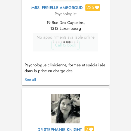
226
MRS. FERIELLE AMEGROUD
Psychologist
19 Rue Des Capucins,
1313 Luxembourg
No appointments available online
Call to book
Psychologue clinicienne, formée et spécialisée
dans la prise en charge des
psychotraumatismes ainsi que dans
See all
l'accompagnement des femmes à différentes
étapes de leur vie. J'accueille exclusivement un
public féminin dans une démarche d'écoute
adaptée, respectueuse et sécurisante. Mon
approche est ...
2
DR STEPHANIE KNIGHT