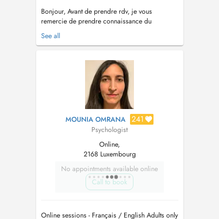
Bonjour, Avant de prendre rdv, je vous
remercie de prendre connaissance du
fonctionnement du cabinet : - Pour me
See all
contacter, il est préférable de privilégier le
courriel, c'est le moyen le plus efficace pour
que je puisse vous répondre rapidement. - Si
vous deviez annuler votre rendez-vous, j...
241
MOUNIA OMRANA
Psychologist
Online,
2168 Luxembourg
No appointments available online
Call to book
Online sessions - Français / English Adults only