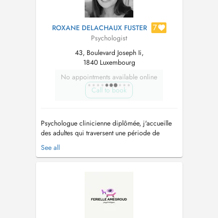
7
ROXANE DELACHAUX FUSTER
Psychologist
43, Boulevard Joseph Ii,
1840 Luxembourg
No appointments available online
Call to book
Psychologue clinicienne diplômée, j'accueille
des adultes qui traversent une période de
questionnement, de stress ou de difficulté
See all
personnelle, relationnelle ou professionnelle. Je
vous reçois dans un cadre confidentiel et
bienveillant au 43 Boulevard Joseph II à
Luxembourg, avec une approche à la f...