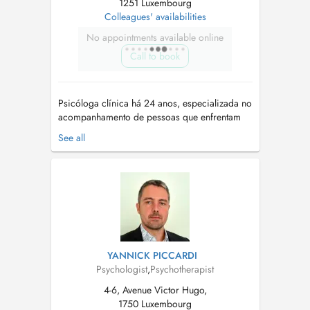
1251 Luxembourg
Colleagues' availabilities
No appointments available online
Call to book
Psicóloga clínica há 24 anos, especializada no
acompanhamento de pessoas que enfrentam
luto e perda, bem como transtornos de
See all
ansiedade e depressão. Atualmente em
formação em psicoterapia sistêmica, integra
uma abordagem global e benevolente que
considera todos os aspectos da vida de seus
pacientes. ...
YANNICK PICCARDI
Psychologist
,
Psychotherapist
4-6, Avenue Victor Hugo,
1750 Luxembourg