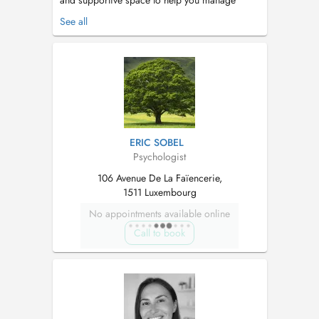
and supportive space to help you manage
anxiety, stress, burnout, depression, panic
See all
attacks, trauma, eating disorders and
borderline personality disorder. My integrative
approach includes DBT, ACT, mindfulness
practices, hypnotherapy, somatic therapy, ...
ERIC SOBEL
Psychologist
106 Avenue De La Faïencerie,
1511 Luxembourg
No appointments available online
Call to book