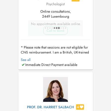
Psychologist
Online consultations,
2449 Luxembourg
No appointments available online
Call to book
* Please note that sessions are not eligible for
CNS reimbursement. I am a British, UK-trained
Chartered Counselling Psychologist and
See all
Existential Therapist, registered with the Health
Immediate Direct Payment available
and Care Professions Council (HCPC) and
British Psychological Society (BPS). I work
between London, Luxembourg an...
4
PROF. DR. HARRIET SALBACH