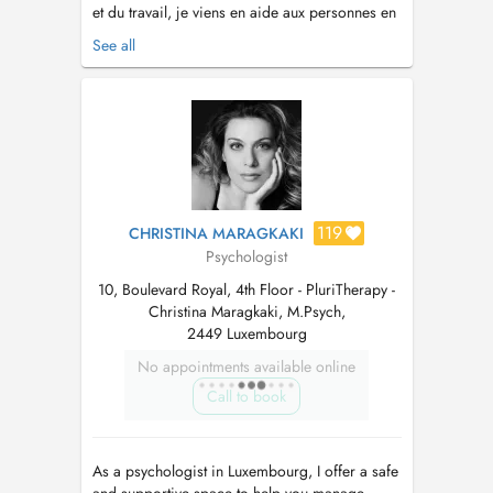
et du travail, je viens en aide aux personnes en
difficulté dans le domaine professionnel, social
See all
et familial. Après un cursus universitaire
plusieurs années d'expériences
professionnelles dans le secteur des ressources
humaines, je me suis orienté ver...
119
CHRISTINA MARAGKAKI
Psychologist
10, Boulevard Royal, 4th Floor - PluriTherapy -
Christina Maragkaki, M.Psych,
2449 Luxembourg
No appointments available online
Call to book
As a psychologist in Luxembourg, I offer a safe