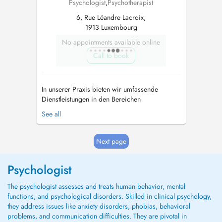
Psychologist
,
Psychotherapist
6, Rue Léandre Lacroix,
1913 Luxembourg
No appointments available online
Call to book
In unserer Praxis bieten wir umfassende
Dienstleistungen in den Bereichen
Psychotherapie, Paartherapie und Coaching
See all
an, die alle darauf abzielen, Sie bei der
Überwindung von Herausforderungen im
Leben und beim Erreichen Ihrer persönlichen
Next page
und zwischenmenschlichen Ziele zu
unterstützen. Um Anspruc...
Psychologist
The psychologist assesses and treats human behavior, mental
functions, and psychological disorders. Skilled in clinical psychology,
they address issues like anxiety disorders, phobias, behavioral
problems, and communication difficulties. They are pivotal in