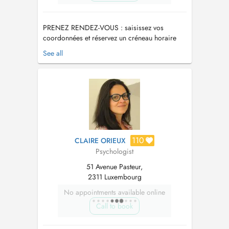
PRENEZ RENDEZ-VOUS : saisissez vos
coordonnées et réservez un créneau horaire
qui vous convient. BOOK AN APPOINTMENT:
See all
enter your details and book a time slot at your
convenience. PRENOTA UN APPUNTAMENTO:
inserisci i tuoi dati e prenota una fascia oraria
a tua scelta. Info Tél/SMS: +352 ...
110
CLAIRE ORIEUX
Psychologist
51 Avenue Pasteur,
2311 Luxembourg
No appointments available online
Call to book