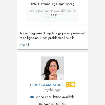
1251 Luxembourg-Limpertsberg
No appointments available online
Call to book
Accompagnement psychologique en présentiel
et en ligne pour des problèmes liés à la
regulation des émotions, de l'anxieté
See all
(angoisses, ataques de panique, stress etc.),
dépression et troubles de l'humeur, deuils et
pertes, difficultés relationnelles (problèmes
familiaux, de couple ou professionnels),...
22
FEDERICA MATALONE
Psychologist
Video consultation available
15, Avenue Du Bois,