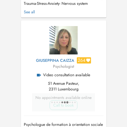
Trauma-Stress-Anxiety- Nervous system
regulation- Psychosomatic Je propose un
See all
soutien psychologique dans le cadre de la
résolution des traumatismes mais aussi des
troubles liés au stress et à l'anxiété, et des
troubles psychosomatiques. Je vous...
264
GIUSEPPINA CAIZZA
Psychologist
Video consultation available
51 Avenue Pasteur,
2311 Luxembourg
No appointments available online
Call to book
Psychologue de formation à orientation sociale