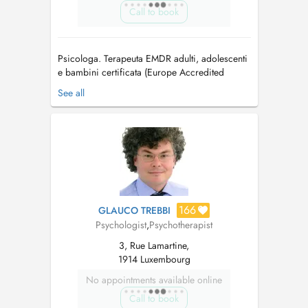
Call to book
Psicologa. Terapeuta EMDR adulti, adolescenti
e bambini certificata (Europe Accredited
Practitioner, EMDR Europe Accredited Child &
See all
Adolescent Practitioner). Sono dottoranda in
Neuroscienze, esperta in qualità della vita. Mi
sono laureata all'Università Pontificia Salesiana
di Roma con il massim...
166
GLAUCO TREBBI
Psychologist
,
Psychotherapist
3, Rue Lamartine,
1914 Luxembourg
No appointments available online
Call to book