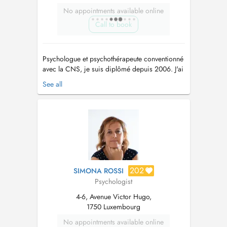
No appointments available online
Call to book
Psychologue et psychothérapeute conventionné
avec la CNS, je suis diplômé depuis 2006. J'ai
exercé durant de nombreuses années en
See all
psychiatrie auprès d'adolescents et d'adultes
ainsi qu'en milieu carcéral. Ce parcours ma
permis de développer une expérience clinique
variée, au contact de problémati...
202
SIMONA ROSSI
Psychologist
4-6, Avenue Victor Hugo,
1750 Luxembourg
No appointments available online