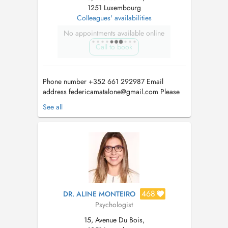
1251 Luxembourg
Colleagues' availabilities
No appointments available online
Call to book
Phone number +352 661 292987 Email
address
federicamatalone@gmail.com
Please
note that the available slots on Saturday and
See all
Monday are mainly online appointments (video
consultations), so please make sure to select
this option to view availability on those days.
[English below] ITA - Psicolog...
468
DR. ALINE MONTEIRO
Psychologist
15, Avenue Du Bois,