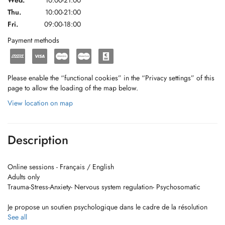
Wed.
10:00-21:00
Thu.
10:00-21:00
Fri.
09:00-18:00
Payment methods
Please enable the “functional cookies” in the “Privacy settings” of this
page to allow the loading of the map below.
View location on map
Description
Online sessions - Français / English
Adults only
Trauma-Stress-Anxiety- Nervous system regulation- Psychosomatic
Je propose un soutien psychologique dans le cadre de la résolution
des traumatismes mais aussi des troubles liés au stress et à l'anxiété, et
See all