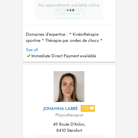
No appointments available online
Call to book
Domaines d'expertise : * Kinésithérapie
sportive * Thérapie par ondes de chocs *
Orthopédie et traumatologie (incluant les
See all
pathologies post-opératoires) * Spécialisation
Immediate Direct Payment available
en course à pied * Kinésithérapie respiratoire
* Kiné pré- et post-natale * Drainage
lymphatique (méthode Leduc) * Imageri...
113
JOHANNA LABBÉ
Physiotherapist
49 Route D'Arlon,
8410 Steinfort