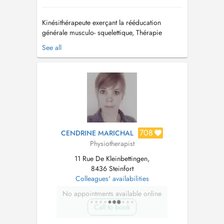
Kinésithérapeute exerçant la rééducation
générale musculo- squelettique, Thérapie
manuelle sportive. Je suis également spécialisée
See all
en Vestibulaire (vertiges) , Maxillo-faciale
(mâchoire), Céphalées et Migraines
(cervicales), post-natale, respiratoire,
lymphatique. Kinésithérapeute agrée depuis 2...
708
CENDRINE MARICHAL
Physiotherapist
11 Rue De Kleinbettingen,
8436 Steinfort
Colleagues' availabilities
No appointments available online
Call to book