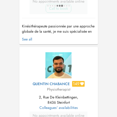
No appointments available online
Call to book
Kinésithérapeute passionnée par une approche
globale de la santé, je me suis spécialisée en
microkinésithérapie pour accompagner mes
See all
patients dans un rééquilibrage à la fois
physique et émotionnel. Actuellement en
formation en médecine ayurvédique, je
propose également des massages
ayurvédiques, ...
149
QUENTIN CHABANCE
Physiotherapist
2, Rue De Kleinbettingen,
8436 Steinfort
Colleagues' availabilities
No appointments available online