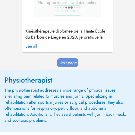
No appointments available online
Call to book
Kinésithérapeute diplômée de la Haute École
du Barbou de Liège en 2020, je pratique la
kinésithérapie générale en cabinet et à
See all
domicile. J'ai développé des compétences
spécifiques à travers différentes formations : -
Drainage lymphatique manuel (lymphœdème,
Next page
lipoedème, oedème postopératoire...
Physiotherapist
The physiotherapist addresses a wide range of physical issues,
alleviating pain related to muscles and joints. Specializing in
rehabilitation after sports injuries or surgical procedures, they also
offer sessions for respiratory, pelvic floor, and abdominal
rehabilitation. Additionally, they assist patients with joint, back, neck,
and scoliosis problems.