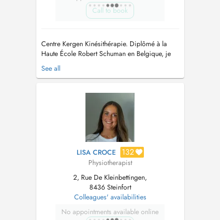
Call to book
Centre Kergen Kinésithérapie. Diplômé à la
Haute École Robert Schuman en Belgique, je
propose au cabinet ou à domicile de la
See all
kinésithérapie générale (douleur au dos,
entorse, tendinite), des traitements plus
spécifiques (drainage lymphatique, problèmes
respiratoires) mais également de la thérapie
s...
132
LISA CROCE
Physiotherapist
2, Rue De Kleinbettingen,
8436 Steinfort
Colleagues' availabilities
No appointments available online