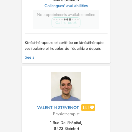
Colleagues' availabilities
No appointments available online
Call to book
Kinésithérapeute et certifiée en kinésithérapie
vestibulaire et troubles de l'équilibre depuis
2015, je vous reçois pour tout traitement de
See all
vertiges, troubles de l'équilibre, maladie de
Ménière, névrite vestibulaire,......
141
VALENTIN STEVENOT
Physiotherapist
1 Rue De L'hôpital,
-8423 Steinfort