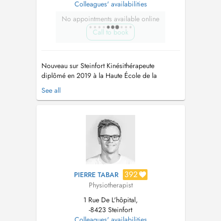
Colleagues' availabilities
No appointments available online
Call to book
Nouveau sur Steinfort Kinésithérapeute
diplômé en 2019 à la Haute École de la
province de Liège, je propose une prise en
See all
charge personnalisée et adaptée aux besoins et
objectifs de chaque patient. -Rééducation
orthopédique et traumatologique (entorses,
fractures, chirurgie, ...) -Pathologies ...
392
PIERRE TABAR
Physiotherapist
1 Rue De L'hôpital,
-8423 Steinfort
Colleagues' availabilities