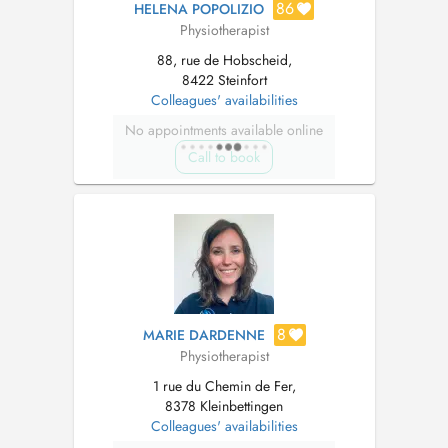
86
HELENA POPOLIZIO
Physiotherapist
88, rue de Hobscheid,
8422 Steinfort
Colleagues' availabilities
No appointments available online
Call to book
8
MARIE DARDENNE
Physiotherapist
1 rue du Chemin de Fer,
8378 Kleinbettingen
Colleagues' availabilities