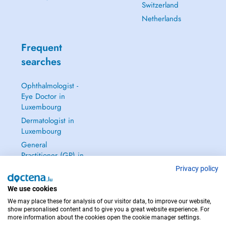
Switzerland
Netherlands
Frequent
searches
Ophthalmologist -
Eye Doctor in
Luxembourg
Dermatologist in
Luxembourg
General
Practitioner (GP) in
Luxembourg
Privacy policy
Gynecologist in
We use cookies
Luxembourg
We may place these for analysis of our visitor data, to improve our website,
See all →
show personalised content and to give you a great website experience. For
more information about the cookies open the cookie manager settings.