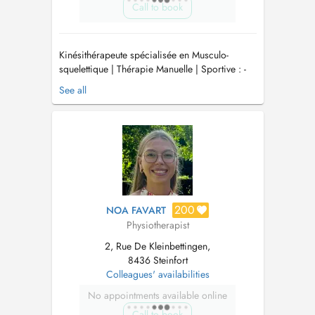
Call to book
Kinésithérapeute spécialisée en Musculo-
squelettique | Thérapie Manuelle | Sportive : -
Thérapeute manuelle (agréée International
See all
Federation of Orthopaedic Manipulative
Physical Therapists : IFOMPT) - Suivi équipe
sportive (AXA League Handball), (BGL Ligue
football), (FLF) - Visites à domicile ...
200
NOA FAVART
Physiotherapist
2, Rue De Kleinbettingen,
8436 Steinfort
Colleagues' availabilities
No appointments available online
Call to book