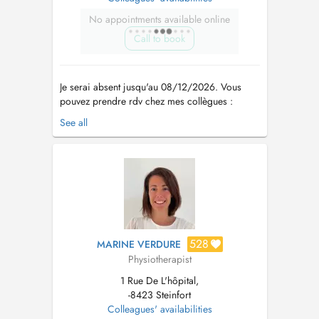
No appointments available online
Call to book
Je serai absent jusqu'au 08/12/2026. Vous
pouvez prendre rdv chez mes collègues :
https://www.doctena.lu/fr/specialite/kinesitherapeute/valentin
See all
stevenot-1978797#24880
https://www.doctena.lu/fr/specialite/kinesitherapeute/marine
verdure-1805660#23485 Kinésithérapeute
diplômé de l'Univer...
528
MARINE VERDURE
Physiotherapist
1 Rue De L'hôpital,
-8423 Steinfort
Colleagues' availabilities