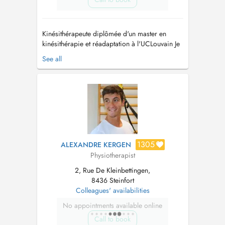
Kinésithérapeute diplômée d'un master en
kinésithérapie et réadaptation à l'UCLouvain Je
prends en charge : - Pathologies sportives -
See all
Lésions orthopédiques (simples et complexes) -
Pathologies respiratoires - Pathologies
neurologiques - Douleurs de la colonne
(cervicales, dorsales, lombaire...
1305
ALEXANDRE KERGEN
Physiotherapist
2, Rue De Kleinbettingen,
8436 Steinfort
Colleagues' availabilities
No appointments available online
Call to book