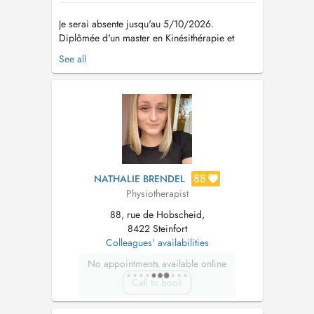
Je serai absente jusqu'au 5/10/2026.
Diplômée d'un master en Kinésithérapie et
Réadaptation à l'Université Catholique de
See all
Louvain-la-Neuve (2006-2010), thérapeute
manuelle, je prends en charge les pathologies
musculosquelettiques (traumatologie,
orthopédie simple ou complexe et post
opératoire),...
88
NATHALIE BRENDEL
Physiotherapist
88, rue de Hobscheid,
8422 Steinfort
Colleagues' availabilities
No appointments available online
Call to book