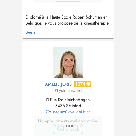
Diplomé à la Haute Ecole Robert Schuman en
Belgique, je vous propose de la kinésithérapie
générale (Tendinite, mal de dos, entorse,..) ou
See all
bien un traitement sportif (Renforcement, Return
To Play, reconditionnement physique,
réathlétisation). J'ai complété mes
connaissances par diverses formations...
1374
AMÉLIE JORIS
Physiotherapist
11 Rue De Kleinbettingen,
8436 Steinfort
Colleagues' availabilities
No appointments available online
Call to book