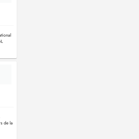
ational
GL
s
s de la