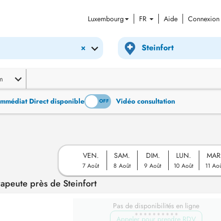
Luxembourg
FR
Aide
Connexion
×
m
Immédiat Direct disponible
Vidéo consultation
ON
OFF
VEN.
SAM.
DIM.
LUN.
MAR
7 Août
8 Août
9 Août
10 Août
11 Ao
apeute près de Steinfort
Pas de disponibilités en ligne
Appeler pour prendre RDV