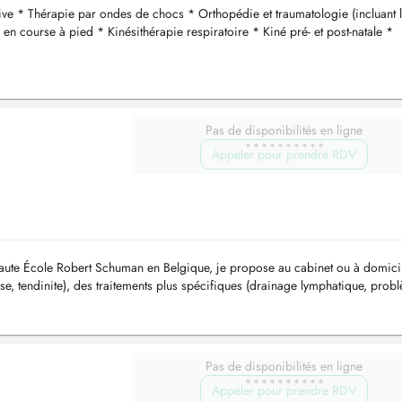
ive * Thérapie par ondes de chocs * Orthopédie et traumatologie (incluant 
 en course à pied * Kinésithérapie respiratoire * Kiné pré- et post-natale *
eri...
Pas de disponibilités en ligne
Appeler pour prendre RDV
aute École Robert Schuman en Belgique, je propose au cabinet ou à domicil
se, tendinite), des traitements plus spécifiques (drainage lymphatique, prob
..
Pas de disponibilités en ligne
Appeler pour prendre RDV