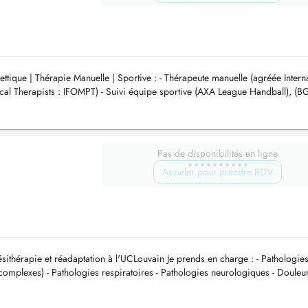
ttique | Thérapie Manuelle | Sportive : - Thérapeute manuelle (agréée Intern
cal Therapists : IFOMPT) - Suivi équipe sportive (AXA League Handball), (B
Pas de disponibilités en ligne
Appeler pour prendre RDV
sithérapie et réadaptation à l'UCLouvain Je prends en charge : - Pathologie
complexes) - Pathologies respiratoires - Pathologies neurologiques - Douleur