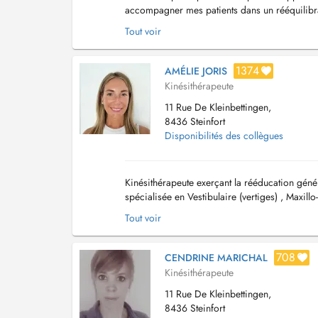
accompagner mes patients dans un rééquilibra
ayurvédique, je propose également des massa
Tout voir
1374
AMÉLIE JORIS
Kinésithérapeute
11 Rue De Kleinbettingen,
8436 Steinfort
Disponibilités des collègues
Kinésithérapeute exerçant la rééducation génér
spécialisée en Vestibulaire (vertiges) , Maxillo
lymphatique. Kinésithérapeute agrée depuis 2.
Tout voir
708
CENDRINE MARICHAL
Kinésithérapeute
11 Rue De Kleinbettingen,
8436 Steinfort