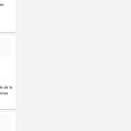
les
e de la
lèmes