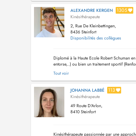
1305
ALEXANDRE KERGEN
Kinésithérapeute
2, Rue De Kleinbettingen,
8436 Steinfort
Disponibilités des collègues
Diplomé à la Haute Ecole Robert Schuman en B
entorse,..) ou bien un traitement sportif (Renf
mes connaissances par diverses formations...
Tout voir
113
JOHANNA LABBÉ
Kinésithérapeute
49 Route D'Arlon,
8410 Steinfort
Kinésithérapeute passionnée par une approche