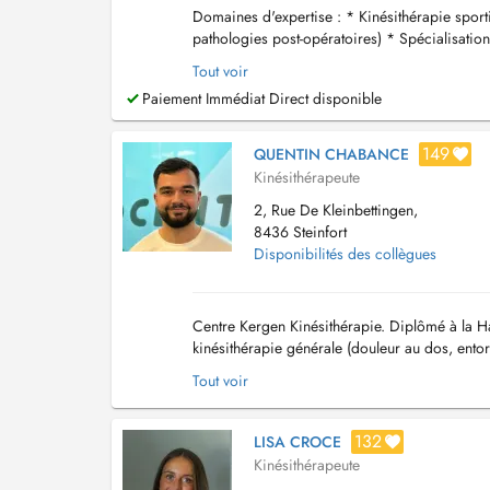
Domaines d'expertise : * Kinésithérapie sport
pathologies post-opératoires) * Spécialisation
Drainage lymphatique (méthode Leduc) * Imag
Tout voir
Paiement Immédiat Direct disponible
149
QUENTIN CHABANCE
Kinésithérapeute
2, Rue De Kleinbettingen,
8436 Steinfort
Disponibilités des collègues
Centre Kergen Kinésithérapie. Diplômé à la H
kinésithérapie générale (douleur au dos, entor
respiratoires) mais également de la thérapie s.
Tout voir
132
LISA CROCE
Kinésithérapeute