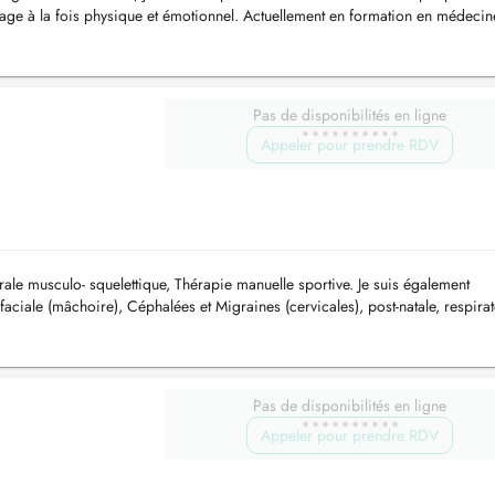
ge à la fois physique et émotionnel. Actuellement en formation en médecin
ges ayurvédiques, ...
Pas de disponibilités en ligne
Appeler pour prendre RDV
ale musculo- squelettique, Thérapie manuelle sportive. Je suis également
-faciale (mâchoire), Céphalées et Migraines (cervicales), post-natale, respirat
..
Pas de disponibilités en ligne
Appeler pour prendre RDV