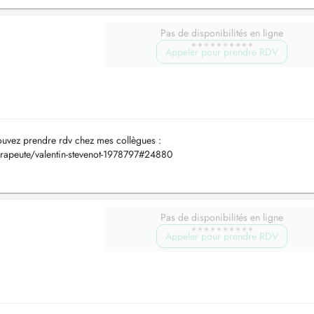
Pas de disponibilités en ligne
Appeler pour prendre RDV
ouvez prendre rdv chez mes collègues :
herapeute/valentin-stevenot-1978797#24880
herapeute/marine-verdure-1805660#23485 Kinésithérapeute diplômé de l'Univ
Pas de disponibilités en ligne
Appeler pour prendre RDV