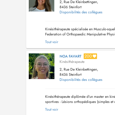
2, Rue De Kleinbettingen,
8436 Steinfort
Disponibilités des collègues
Kinésithérapeute spécialisée en Musculo-squele
Federation of Orthopaedic Manipulative Physi
Ligue football), (FLF) - Visites à domicile ...
Tout voir
200
NOA FAVART
Kinésithérapeute
2, Rue De Kleinbettingen,
8436 Steinfort
Disponibilités des collègues
Kinésithérapeute diplômée d'un master en kiné
sportives - Lésions orthopédiques (simples et 
colonne (cervicales, dorsales, lombaire...
Tout voir