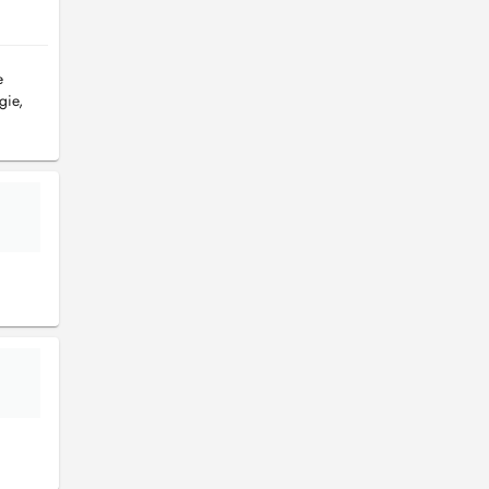
e
gie,