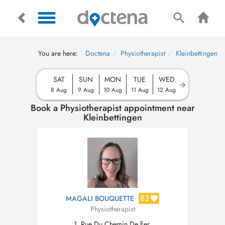
You are here:
Doctena
Physiotherapist
Kleinbettingen
SAT
SUN
MON
TUE
WED
8 Aug
9 Aug
10 Aug
11 Aug
12 Aug
Book a Physiotherapist appointment near
Kleinbettingen
83
MAGALI BOUQUETTE
Physiotherapist
1, Rue Du Chemin De Fer,