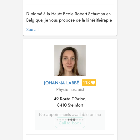
Diplomé à la Haute Ecole Robert Schuman en
Belgique, je vous propose de la kinésithérapie
générale (Tendinite, mal de dos, entorse,..) ou
See all
bien un traitement sportif (Renforcement, Return
To Play, reconditionnement physique,
réathlétisation). J'ai complété mes
connaissances par diverses formations...
113
JOHANNA LABBÉ
Physiotherapist
49 Route D'Arlon,
8410 Steinfort
No appointments available online
Call to book