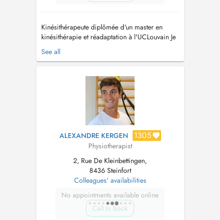
Kinésithérapeute diplômée d'un master en
kinésithérapie et réadaptation à l'UCLouvain Je
prends en charge : - Pathologies sportives -
See all
Lésions orthopédiques (simples et complexes) -
Pathologies respiratoires - Pathologies
neurologiques - Douleurs de la colonne
(cervicales, dorsales, lombaire...
1305
ALEXANDRE KERGEN
Physiotherapist
2, Rue De Kleinbettingen,
8436 Steinfort
Colleagues' availabilities
No appointments available online
Call to book