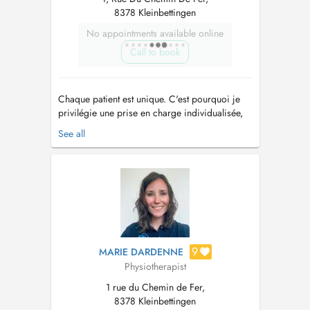
8378 Kleinbettingen
No appointments available online
Call to book
Chaque patient est unique. C'est pourquoi je
privilégie une prise en charge individualisée,
en tenant compte de votre histoire, de vos
See all
attentes et de vos objectifs. Curieuse et
passionnée par mon métier, je poursuis
régulièrement des formations afin d'enrichir
ma pratique. Je suis notamment spéci...
9
MARIE DARDENNE
Physiotherapist
1 rue du Chemin de Fer,
8378 Kleinbettingen