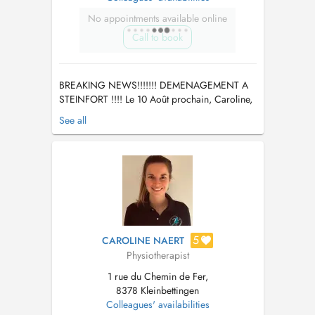
No appointments available online
Call to book
BREAKING NEWS!!!!!!! DEMENAGEMENT A
STEINFORT !!!! Le 10 Août prochain, Caroline,
Marie et moi déménagerons dans un nouveau
See all
centre à Steinfort! Valentin, un ostéopathe de
Paris complètera l'équipe du Centre Kiné &
Ostéo Hemmer. Il se situe au 5-7, route d'Arlon
à L-8410 Steinfort, juste en face ...
5
CAROLINE NAERT
Physiotherapist
1 rue du Chemin de Fer,
8378 Kleinbettingen
Colleagues' availabilities