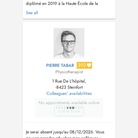
diplômé en 2019 à la Haute École de la
province de Liège, je propose une prise en
See all
charge personnalisée et adaptée aux besoins et
objectifs de chaque patient. -Rééducation
orthopédique et traumatologique (entorses,
fractures, chirurgie, ...) -Pathologies ...
392
PIERRE TABAR
Physiotherapist
1 Rue De L'hôpital,
-8423 Steinfort
Colleagues' availabilities
No appointments available online
Call to book
Je serai absent jusqu'au 08/12/2026. Vous