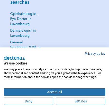
searches
Ophthalmologist -
Eye Doctor in
Luxembourg
Dermatologist in
Luxembourg
General
Practitioner (GP) in
Luxembourg
Privacy policy
Gynecologist in
We use cookies
Luxembourg
We may place these for analysis of our visitor data, to improve our website,
See all →
show personalised content and to give you a great website experience. For
more information about the cookies open the cookie manager settings.
Accept all
IN CASE OF EMERGENCIES, PLEASE CONTACT : 112
Deny
Settings
Copyright © 2026 - DOCTENA S.A. 42, Rue de la Vallée, L-2661 Luxembourg