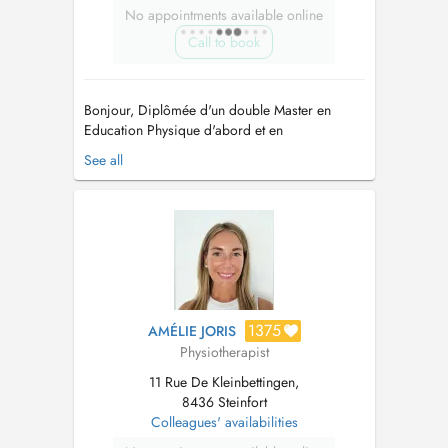
No appointments available online
Call to book
Bonjour, Diplômée d'un double Master en
Education Physique d'abord et en
Kinésithérapie ensuite, j'essaie dans mes prises
See all
en charge d'avoir une approche personnalisée
et basée sur la rééducation par le mouvement.
Toujours en quête d'apprendre et de
m'améliorer, je continue à me former pour
propose...
1375
AMÉLIE JORIS
Physiotherapist
11 Rue De Kleinbettingen,
8436 Steinfort
Colleagues' availabilities