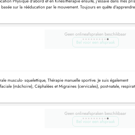
ation Physique d'abord et en Kinésithérapie ensuite, j'essaie dans mes pri
 basée sur la rééducation par le mouvement. Toujours en quête d'apprendre
opose...
Geen onlineafspraken beschikbaar
Bel voor een afspraak
ale musculo- squelettique, Thérapie manuelle sportive. Je suis également
-faciale (mâchoire), Céphalées et Migraines (cervicales), post-natale, respirat
..
Geen onlineafspraken beschikbaar
Bel voor een afspraak