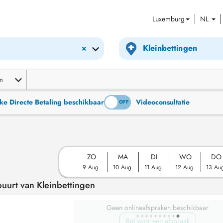
Luxemburg
NL
×
m
ke Directe Betaling beschikbaar
Videoconsultatie
ON
OFF
ZO
MA
DI
WO
DO
9 Aug.
10 Aug.
11 Aug.
12 Aug.
13 Au
buurt van Kleinbettingen
Geen onlineafspraken beschikbaar
Bel voor een afspraak