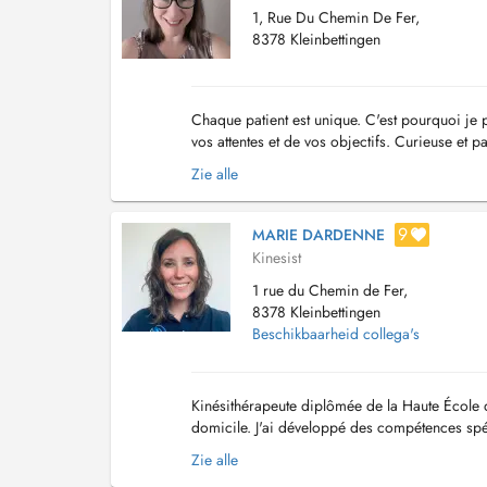
1, Rue Du Chemin De Fer,
8378 Kleinbettingen
Chaque patient est unique. C'est pourquoi je p
vos attentes et de vos objectifs. Curieuse et 
ma pratique. Je suis notamment spéci...
Zie alle
9
MARIE DARDENNE
Kinesist
1 rue du Chemin de Fer,
8378 Kleinbettingen
Beschikbaarheid collega's
Kinésithérapeute diplômée de la Haute École d
domicile. J'ai développé des compétences spéc
(lymphœdème, lipoedème, oedème postopérat
Zie alle