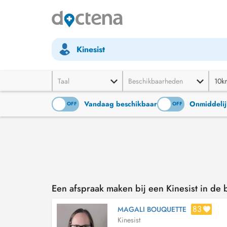
Kinesist
Taal
Beschikbaarheden
10k
Vandaag beschikbaar
Onmiddelij
ON
OFF
ON
OFF
Een afspraak maken bij een Kinesist in de 
83
MAGALI BOUQUETTE
Kinesist