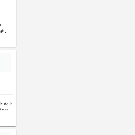
e
gie,
e de la
lèmes