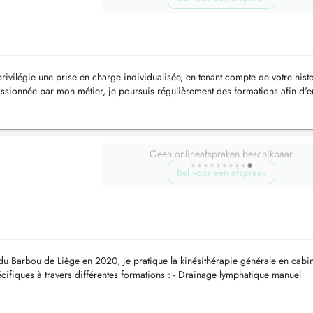
rivilégie une prise en charge individualisée, en tenant compte de votre histo
passionnée par mon métier, je poursuis régulièrement des formations afin d'e
Geen onlineafspraken beschikbaar
Bel voor een afspraak
u Barbou de Liège en 2020, je pratique la kinésithérapie générale en cabin
ifiques à travers différentes formations : - Drainage lymphatique manuel
oire...