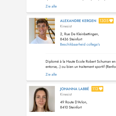
colonne (cervicales, dorsales, lombaire...
Zie alle
1305
ALEXANDRE KERGEN
Kinesist
2, Rue De Kleinbettingen,
8436 Steinfort
Beschikbaarheid collega's
Diplomé à la Haute Ecole Robert Schuman en B
entorse,..) ou bien un traitement sportif (Renf
mes connaissances par diverses formations...
Zie alle
113
JOHANNA LABBÉ
Kinesist
49 Route D'Arlon,
8410 Steinfort