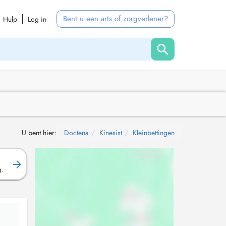
Bent u een arts of zorgverlener?
Hulp
Log in
U bent hier:
Doctena
Kinesist
Kleinbettingen
g.