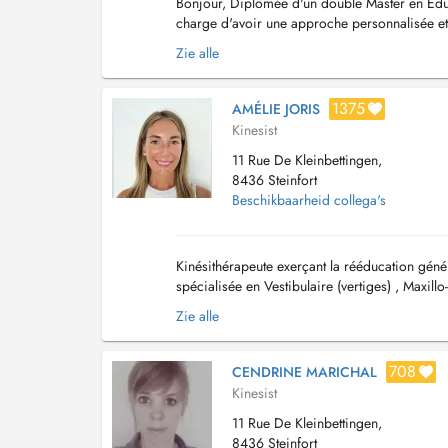
Bonjour, Diplômée d'un double Master en Educ
charge d'avoir une approche personnalisée et
m'améliorer, je continue à me former pour pr
Zie alle
1375
AMÉLIE JORIS
Kinesist
11 Rue De Kleinbettingen,
8436 Steinfort
Beschikbaarheid collega's
Kinésithérapeute exerçant la rééducation génér
spécialisée en Vestibulaire (vertiges) , Maxillo
lymphatique. Kinésithérapeute agrée depuis 2.
Zie alle
708
CENDRINE MARICHAL
Kinesist
11 Rue De Kleinbettingen,
8436 Steinfort