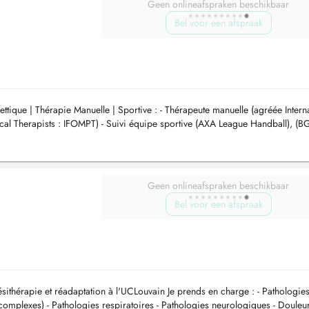
Geen onlineafspraken beschikbaar
Bel voor een afspraak
ttique | Thérapie Manuelle | Sportive : - Thérapeute manuelle (agréée Intern
cal Therapists : IFOMPT) - Suivi équipe sportive (AXA League Handball), (B
Geen onlineafspraken beschikbaar
Bel voor een afspraak
sithérapie et réadaptation à l'UCLouvain Je prends en charge : - Pathologie
complexes) - Pathologies respiratoires - Pathologies neurologiques - Douleur