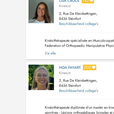
132
LISA CROCE
Kinesist
2, Rue De Kleinbettingen,
8436 Steinfort
Beschikbaarheid collega's
Kinésithérapeute spécialisée en Musculo-squele
Federation of Orthopaedic Manipulative Physi
Ligue football), (FLF) - Visites à domicile ...
Zie alle
200
NOA FAVART
Kinesist
2, Rue De Kleinbettingen,
8436 Steinfort
Beschikbaarheid collega's
Kinésithérapeute diplômée d'un master en kiné
sportives - Lésions orthopédiques (simples et 