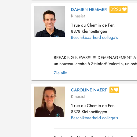
2223
DAMIEN HEMMER
Kinesist
1 rue du Chemin de Fer,
8378 Kleinbettingen
Beschikbaarheid collega's
BREAKING NEWS!!!!!!! DEMENAGEMENT A STEI
un nouveau centre à Steinfort! Valentin, un o
au 5-7, route d'Arlon à L-8410 Steinfort, juste e
Zie alle
5
CAROLINE NAERT
Kinesist
1 rue du Chemin de Fer,
8378 Kleinbettingen
Beschikbaarheid collega's