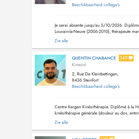
Beschikbaarheid collega's
Je serai absente jusqu'au 5/10/2026. Diplômée
Louvain-la-Neuve (2006-2010), thérapeute manu
orthopédie simple ou complexe et post opérato
Zie alle
149
QUENTIN CHABANCE
Kinesist
2, Rue De Kleinbettingen,
8436 Steinfort
Beschikbaarheid collega's
Centre Kergen Kinésithérapie. Diplômé à la H
kinésithérapie générale (douleur au dos, entor
respiratoires) mais également de la thérapie s.
Zie alle