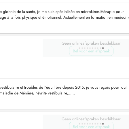
 globale de la santé, je me suis spécialisée en microkinésithérapie pour
ge à la fois physique et émotionnel. Actuellement en formation en médecin
ges ayurvédiques, ...
Geen onlineafspraken beschikbaar
Bel voor een afspraak
 vestibulaire et troubles de l'équilibre depuis 2015, je vous reçois pour tout
maladie de Ménière, névrite vestibulaire,......
Geen onlineafspraken beschikbaar
Bel voor een afspraak