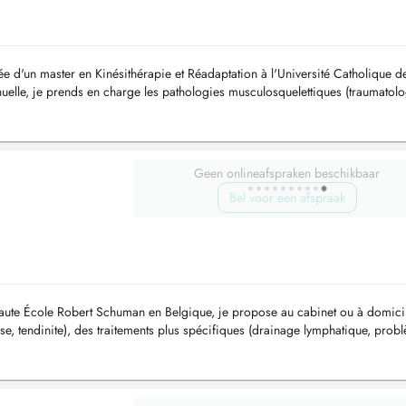
 d'un master en Kinésithérapie et Réadaptation à l'Université Catholique d
elle, je prends en charge les pathologies musculosquelettiques (traumatolo
ire),...
Geen onlineafspraken beschikbaar
Bel voor een afspraak
aute École Robert Schuman en Belgique, je propose au cabinet ou à domicil
se, tendinite), des traitements plus spécifiques (drainage lymphatique, prob
..