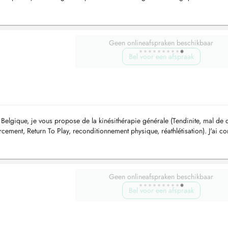
Geen onlineafspraken beschikbaar
Bel voor een afspraak
elgique, je vous propose de la kinésithérapie générale (Tendinite, mal de 
orcement, Return To Play, reconditionnement physique, réathlétisation). J'ai c
Geen onlineafspraken beschikbaar
Bel voor een afspraak