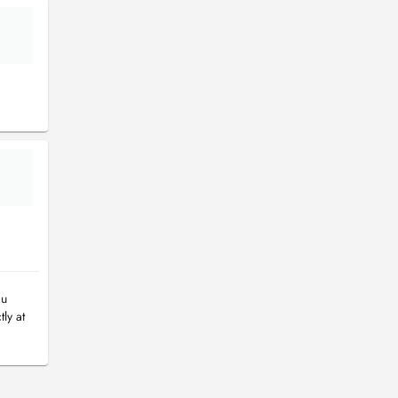
au
ly at