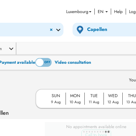
Luxembourg
EN
Help
Log
×
m
Payment available
Video consultation
ON
OFF
You
SUN
MON
TUE
WED
THU
9 Aug
10 Aug
11 Aug
12 Aug
13 Au
llen
No appointments available online
Call to book