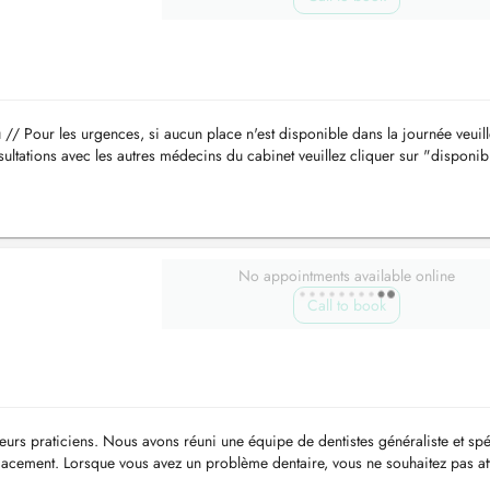
u
// Pour les urgences, si aucun place n'est disponible dans la journée veuil
ultations avec les autres médecins du cabinet veuillez cliquer sur "disponibi
No appointments available online
Call to book
leurs praticiens. Nous avons réuni une équipe de dentistes généraliste et spé
cacement. Lorsque vous avez un problème dentaire, vous ne souhaitez pas at
...