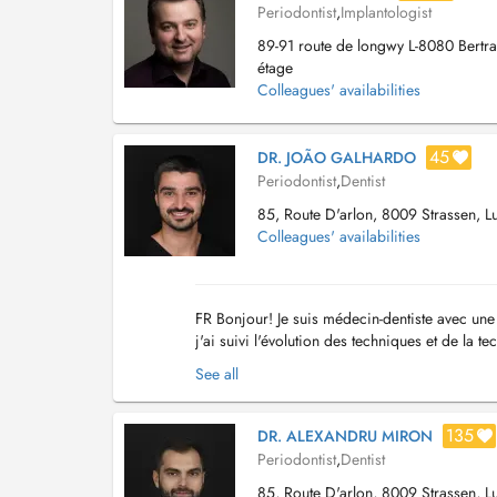
Periodontist
,
Implantologist
89-91 route de longwy L-8080 Bertr
étage
Colleagues' availabilities
45
DR. JOÃO GALHARDO
Periodontist
,
Dentist
85, Route D'arlon, 8009 Strassen, 
Colleagues' availabilities
FR Bonjour! Je suis médecin-dentiste avec une 
j'ai suivi l'évolution des techniques et de la te
couronnes en céramique, c...
See all
135
DR. ALEXANDRU MIRON
Periodontist
,
Dentist
85, Route D'arlon, 8009 Strassen, 