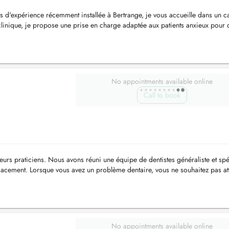
s d'expérience récemment installée à Bertrange, je vous accueille dans un c
 clinique, je propose une prise en charge adaptée aux patients anxieux pour 
 ...
No appointments available online
Call to book
leurs praticiens. Nous avons réuni une équipe de dentistes généraliste et spé
cacement. Lorsque vous avez un problème dentaire, vous ne souhaitez pas at
...
No appointments available online