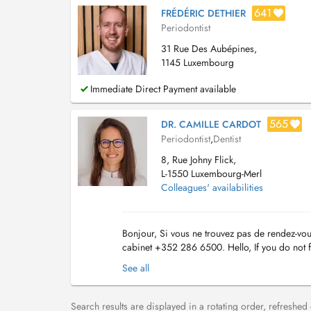
641
FRÉDÉRIC DETHIER
Periodontist
31 Rue Des Aubépines,
1145 Luxembourg
Immediate Direct Payment available
565
DR. CAMILLE CARDOT
Periodontist
,
Dentist
8, Rue Johny Flick,
L-1550 Luxembourg-Merl
Colleagues' availabilities
Bonjour, Si vous ne trouvez pas de rendez-vou
cabinet +352 286 6500. Hello, If you do not fi
the +352 286 6500. Extractions dents d...
See all
Search results are displayed in a rotating order, refreshed