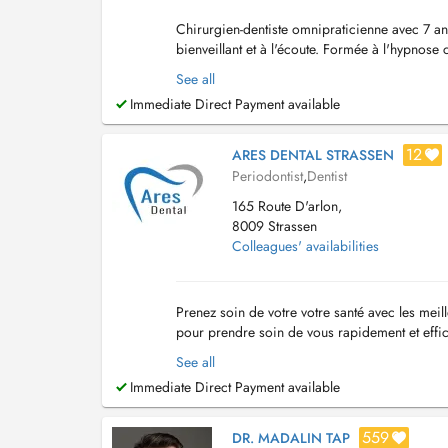
Chirurgien-dentiste omnipraticienne avec 7 an
bienveillant et à l'écoute. Formée à l'hypnose
soins sereins et sans stress. J'assure également
See all
Immediate Direct Payment available
12
ARES DENTAL STRASSEN
Periodontist
,
Dentist
165 Route D'arlon,
8009 Strassen
Colleagues' availabilities
Prenez soin de votre votre santé avec les meil
pour prendre soin de vous rapidement et effi
des heures voire même des jours. Nous somm
See all
Immediate Direct Payment available
559
DR. MADALIN TAP