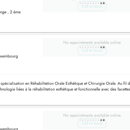
Call to book
ange , 2 éme
No appointments available online
Call to book
Luxembourg
spécialisation en Réhabilitation Orale Esthétique et Chirurgie Orale. Au fil 
chnologie liées à la réhabilitation esthétique et fonctionnelle avec des facette
No appointments available online
Call to book
Luxembourg