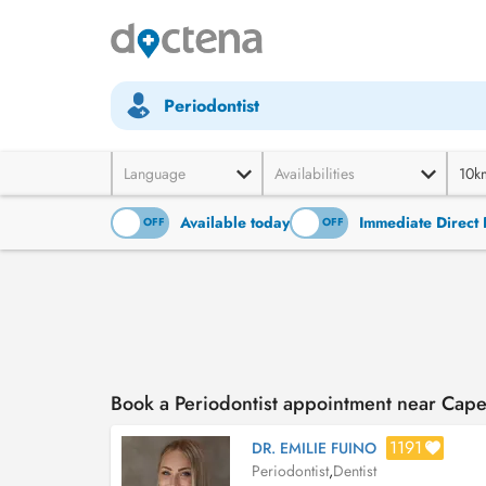
Periodontist
Language
Availabilities
10k
Available today
Immediate Direct 
ON
OFF
ON
OFF
Book a Periodontist appointment near Cape
1191
DR. EMILIE FUINO
Periodontist
,
Dentist