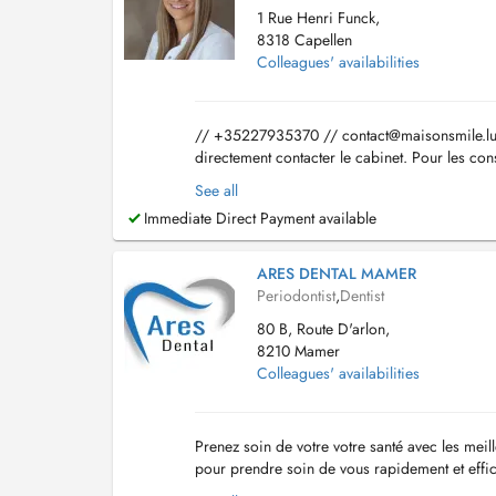
1 Rue Henri Funck,
8318 Capellen
Colleagues' availabilities
// +35227935370 //
contact@maisonsmile.l
directement contacter le cabinet. Pour les cons
des collègues". Prise en charge sous ME...
See all
Immediate Direct Payment available
ARES DENTAL MAMER
Periodontist
,
Dentist
80 B, Route D'arlon,
8210 Mamer
Colleagues' availabilities
Prenez soin de votre votre santé avec les meil
pour prendre soin de vous rapidement et effi
des heures voire même des jours. Nous somm