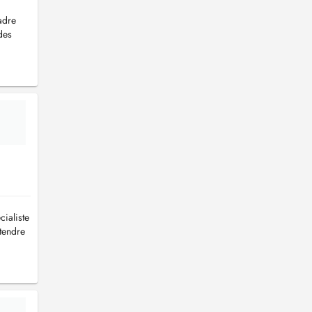
adre
des
cialiste
tendre