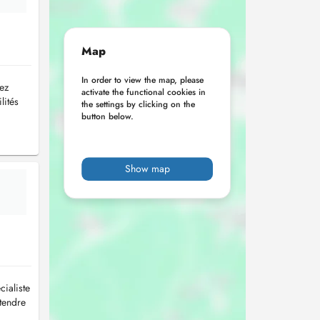
Map
In order to view the map, please
lez
activate the functional cookies in
lités
the settings by clicking on the
button below.
Show map
cialiste
tendre