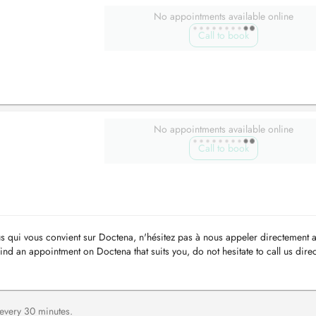
No appointments available online
Call to book
No appointments available online
Call to book
s qui vous convient sur Doctena, n'hésitez pas à nous appeler directement 
nd an appointment on Doctena that suits you, do not hesitate to call us direct
 every 30 minutes.