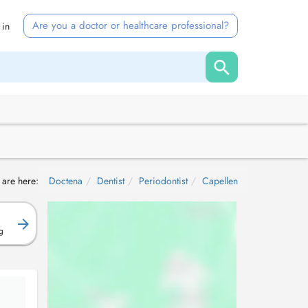
Are you a doctor or healthcare professional?
 in
 are here:
Doctena
Dentist
Periodontist
Capellen
g