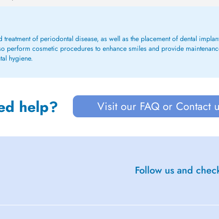
nd treatment of periodontal disease, as well as the placement of dental impla
lso perform cosmetic procedures to enhance smiles and provide maintenance s
tal hygiene.
ed help?
Visit our FAQ or Contact 
Follow us and check