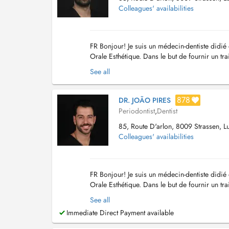
Colleagues' availabilities
FR Bonjour! Je suis un médecin-dentiste didié
Orale Esthétique. Dans le but de fournir un tra
suivre l'évolution des techniques et des t...
See all
878
DR. JOÃO PIRES
Periodontist
,
Dentist
85, Route D'arlon, 8009 Strassen, 
Colleagues' availabilities
FR Bonjour! Je suis un médecin-dentiste didié
Orale Esthétique. Dans le but de fournir un tra
suivre l'évolution des techniques et des t...
See all
Immediate Direct Payment available