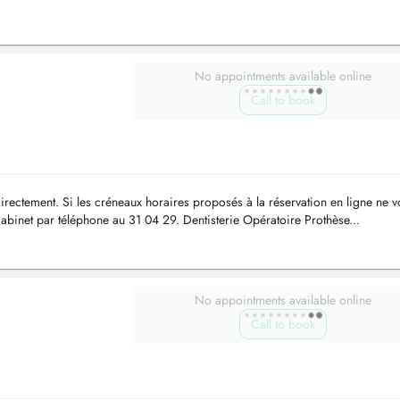
No appointments available online
Call to book
irectement. Si les créneaux horaires proposés à la réservation en ligne ne 
cabinet par téléphone au 31 04 29. Dentisterie Opératoire Prothèse...
No appointments available online
Call to book
,