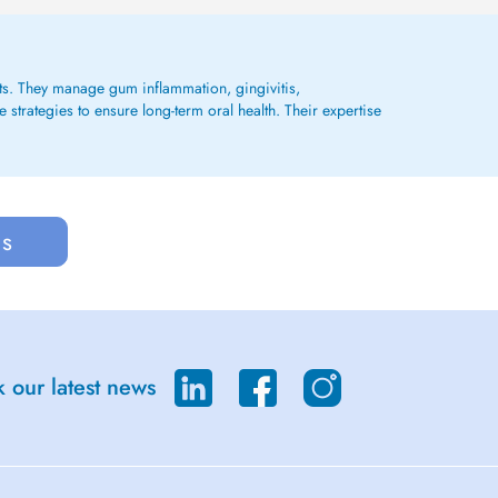
nts. They manage gum inflammation, gingivitis,
trategies to ensure long-term oral health. Their expertise
us
 our latest news