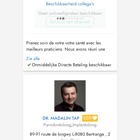
Beschikbaarheid collega's
Geen onlineafspraken beschikbaar
Bel voor een afspraak
Prenez soin de votre votre santé avec les
meilleurs praticiens. Nous avons réuni une
équipe de dentistes généraliste et spécialiste
Zie alle
pour prendre soin de vous rapidement et
Onmiddelijke Directe Betaling beschikbaar
efficacement. Lorsque vous avez un problème
dentaire, vous ne souhaitez pas attendre des
heures voire même des jours. Nous somm...
559
DR. MADALIN TAP
Parodontoloog
,
Implantoloog
89-91 route de longwy L-8080 Bertrange , 2