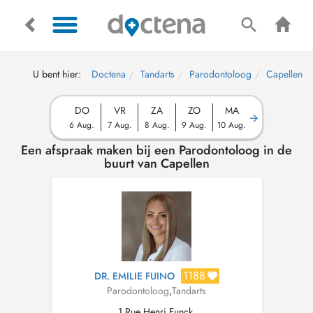
U bent hier:
Doctena
Tandarts
Parodontoloog
Capellen
DO
VR
ZA
ZO
MA
6 Aug.
7 Aug.
8 Aug.
9 Aug.
10 Aug.
Een afspraak maken bij een Parodontoloog in de
buurt van Capellen
1188
DR. EMILIE FUINO
Parodontoloog
,
Tandarts
1 Rue Henri Funck,