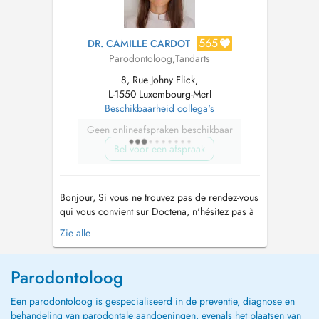
565
DR. CAMILLE CARDOT
Parodontoloog
,
Tandarts
8, Rue Johny Flick,
L-1550 Luxembourg-Merl
Beschikbaarheid collega's
Geen onlineafspraken beschikbaar
Bel voor een afspraak
Bonjour, Si vous ne trouvez pas de rendez-vous
qui vous convient sur Doctena, n'hésitez pas à
nous appeler directement au cabinet +352 286
Zie alle
6500. Hello, If you do not find an appointment
on Doctena that suits you, do not hesitate to call
us directly at the +352 286 6500. Extractions
Parodontoloog
dents d...
Een parodontoloog is gespecialiseerd in de preventie, diagnose en
behandeling van parodontale aandoeningen, evenals het plaatsen van