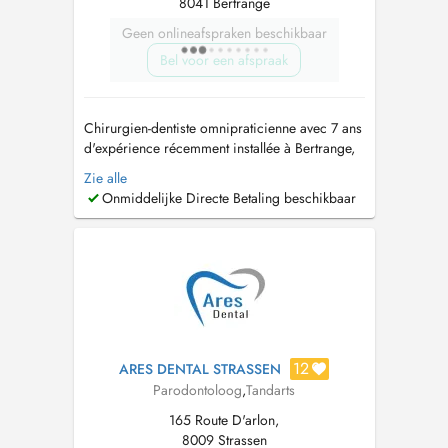
8041 Bertrange
Geen onlineafspraken beschikbaar
Bel voor een afspraak
Chirurgien-dentiste omnipraticienne avec 7 ans
d'expérience récemment installée à Bertrange,
je vous accueille dans un cadre bienveillant et à
Zie alle
l'écoute. Formée à l'hypnose clinique, je
Onmiddelijke Directe Betaling beschikbaar
propose une prise en charge adaptée aux
patients anxieux pour des soins sereins et sans
stress. J'assure également ...
12
ARES DENTAL STRASSEN
Parodontoloog
,
Tandarts
165 Route D'arlon,
8009 Strassen