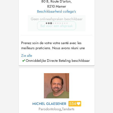
80 B, Route D'arlon,
8210 Mamer
Beschikbaarheid collega's
Geen onlineafspraken beschikbaar
Bel voor een afspraak
Prenez soin de votre votre santé avec les
meilleurs praticiens. Nous avons réuni une
équipe de dentistes généraliste et spécialiste
Zie alle
pour prendre soin de vous rapidement et
Onmiddelijke Directe Betaling beschikbaar
efficacement. Lorsque vous avez un problème
dentaire, vous ne souhaitez pas attendre des
heures voire même des jours. Nous somm...
554
MICHEL GLAESENER
Parodontoloog
,
Tandarts