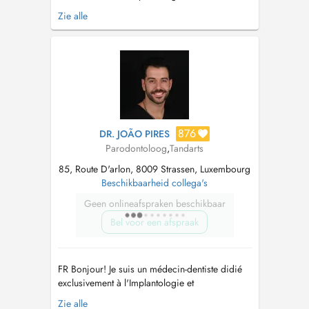
Parodontologie complexes et Réhabilitation
Zie alle
Orale Esthétique. Dans le but de fournir un
traitement de haute qualité à mes patients, j'ai
toujours essayé, au fil des ans, de suivre
l'évolution des techniques et des t...
876
DR. JOÃO PIRES
Parodontoloog
,
Tandarts
85, Route D'arlon, 8009 Strassen, Luxembourg
Beschikbaarheid collega's
Geen onlineafspraken beschikbaar
Bel voor een afspraak
FR Bonjour! Je suis un médecin-dentiste didié
exclusivement à l'Implantologie et
Parodontologie complexes et Rehabilitation
Zie alle