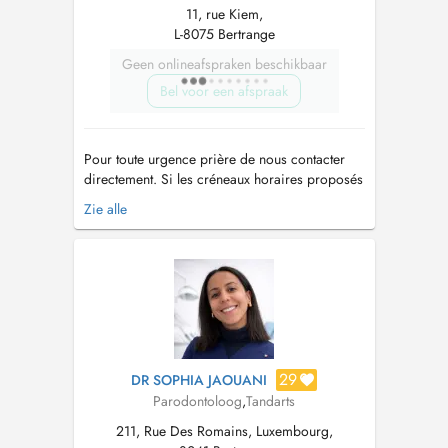
11, rue Kiem,
L-8075 Bertrange
Geen onlineafspraken beschikbaar
Bel voor een afspraak
Pour toute urgence prière de nous contacter
directement. Si les créneaux horaires proposés
à la réservation en ligne ne vous conviennent
Zie alle
pas, n'hésitez pas à contacter le cabinet par
téléphone au 31 04 29. Dentisterie Opératoire
Prothèse...
29
DR SOPHIA JAOUANI
Parodontoloog
,
Tandarts
211, Rue Des Romains, Luxembourg,