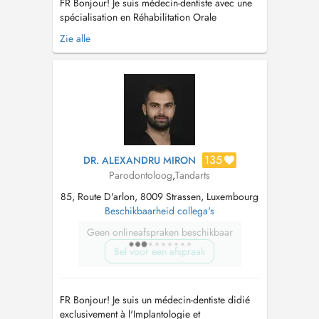
FR Bonjour! Je suis médecin-dentiste avec une
spécialisation en Réhabilitation Orale
Esthétique et Chirurgie Orale. Au fil des ans,
Zie alle
j'ai suivi l'évolution des techniques et de la
technologie liées à la réhabilitation esthétique
et fonctionnelle avec des facettes et des
couronnes en céramique, c...
135
DR. ALEXANDRU MIRON
Parodontoloog
,
Tandarts
85, Route D'arlon, 8009 Strassen, Luxembourg
Beschikbaarheid collega's
Geen onlineafspraken beschikbaar
Bel voor een afspraak
FR Bonjour! Je suis un médecin-dentiste didié
exclusivement à l'Implantologie et