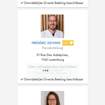
Orale Esthétique. Dans le but de fournir un
Onmiddelijke Directe Betaling beschikbaar
traitement de haute qualité à mes patients, j'ai
toujours essayé, au fil des ans, de suivre
l'évolution des techniques et des t...
641
FRÉDÉRIC DETHIER
Parodontoloog
31 Rue Des Aubépines,
1145 Luxemburg
Geen onlineafspraken beschikbaar
Bel voor een afspraak
Onmiddelijke Directe Betaling beschikbaar