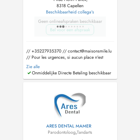
8318 Capellen
Beschikbaarheid collega's
Geen onlineafspraken beschikbaar
Bel voor een afspraak
// +35227935370 //
contact@maisonsmile.lu
// Pour les urgences, si aucun place n'est
disponible dans la journée veuillez directement
Zie alle
contacter le cabinet. Pour les consultations
Onmiddelijke Directe Betaling beschikbaar
avec les autres médecins du cabinet veuillez
cliquer sur "disponibilités des collègues".
Prise en charge sous ME...
ARES DENTAL MAMER
Parodontoloog
,
Tandarts