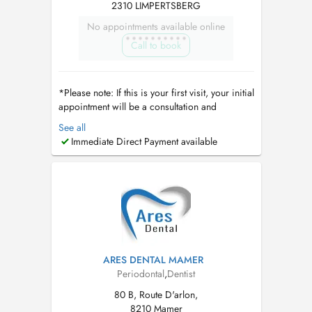
2310 LIMPERTSBERG
No appointments available online
Call to book
*Please note: If this is your first visit, your initial
appointment will be a consultation and
comprehensive dental assessment. Dental
See all
cleanings are not performed during the first
Immediate Direct Payment available
visit, as we first evaluate your oral health,
discuss your needs, and determine the most
appropriate treatment plan. Thi...
ARES DENTAL MAMER
Periodontal
,
Dentist
80 B, Route D'arlon,
8210 Mamer