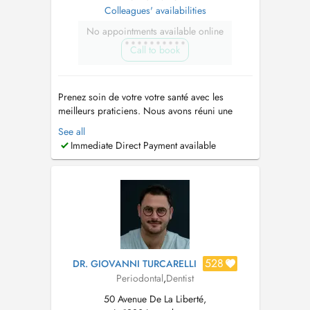
Colleagues' availabilities
No appointments available online
Call to book
Prenez soin de votre votre santé avec les
meilleurs praticiens. Nous avons réuni une
équipe de dentistes généraliste et spécialiste
See all
pour prendre soin de vous rapidement et
Immediate Direct Payment available
efficacement. Lorsque vous avez un problème
dentaire, vous ne souhaitez pas attendre des
heures voire même des jours. Nous somm...
528
DR. GIOVANNI TURCARELLI
Periodontal
,
Dentist
50 Avenue De La Liberté,