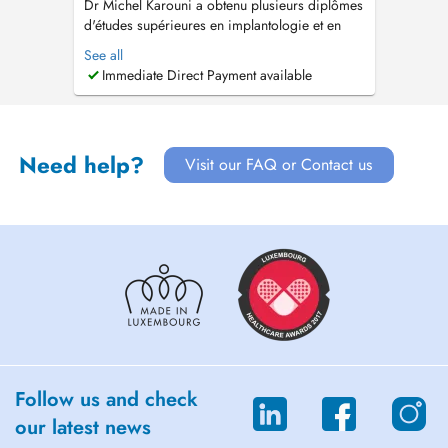
Dr Michel Karouni a obtenu plusieurs diplômes
d'études supérieures en implantologie et en
prothèse fixée à l'université Paris 7 après avoir
See all
obtenu sa licence en chirurgie dentaire. Il
Immediate Direct Payment available
apporte son expertise dans la plupart des
procédures dentaires chirurgicales telles que la
pose d'implants avec ...
Need help?
Visit our FAQ or Contact us
Follow us and check
our latest news