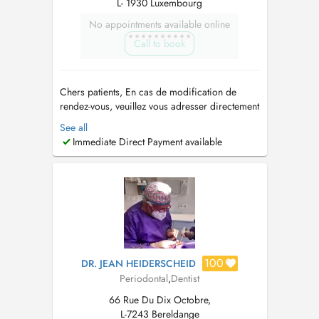
L- 1930 Luxembourg
No appointments available online
Call to book
Chers patients, En cas de modification de
rendez-vous, veuillez vous adresser directement
à notre secrétariat au +352 498050. Merci
See all
pour votre compréhension. Diplôme de
Immediate Direct Payment available
Docteur en Médecine Dentaire de l'Université
international de Catalogne Formation SFIPO en
Parodontologie Formation...
100
DR. JEAN HEIDERSCHEID
Periodontal
,
Dentist
66 Rue Du Dix Octobre,
L-7243 Bereldange