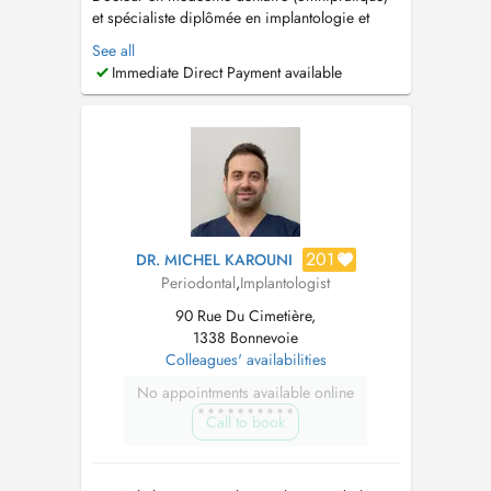
et spécialiste diplômée en implantologie et
parodontologie. Pour un rendez-vous en
See all
urgence dans la journée merci de téléphoner
Immediate Direct Payment available
au +352 20 28 75 54. Urgence weekend et
jours fériers veuillez contacter le 112. For
emergencies during weekends and public...
201
DR. MICHEL KAROUNI
Periodontal
,
Implantologist
90 Rue Du Cimetière,
1338 Bonnevoie
Colleagues' availabilities
No appointments available online
Call to book