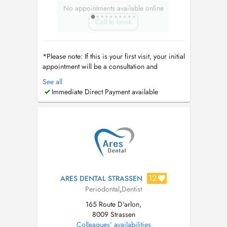
No appointments available online
Call to book
*Please note: If this is your first visit, your initial
appointment will be a consultation and
comprehensive dental assessment. Dental
See all
cleanings are not performed during the first
Immediate Direct Payment available
visit, as we first evaluate your oral health,
discuss your needs, and determine the most
appropriate treatment plan. Thi...
12
ARES DENTAL STRASSEN
Periodontal
,
Dentist
165 Route D'arlon,
8009 Strassen
Colleagues' availabilities