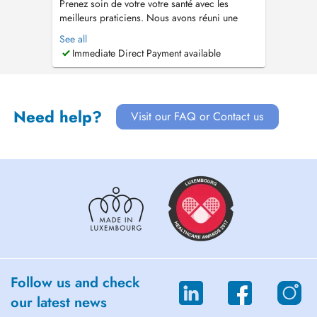
Prenez soin de votre votre santé avec les
meilleurs praticiens. Nous avons réuni une
équipe de dentistes généraliste et spécialiste
See all
pour prendre soin de vous rapidement et
Immediate Direct Payment available
efficacement. Lorsque vous avez un problème
dentaire, vous ne souhaitez pas attendre des
heures voire même des jours. Nous somm...
Need help?
Visit our FAQ or Contact us
Follow us and check
our latest news