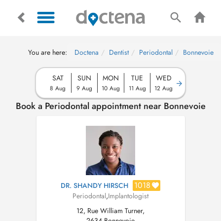
You are here:
Doctena
Dentist
Periodontal
Bonnevoie
SAT
SUN
MON
TUE
WED
8 Aug
9 Aug
10 Aug
11 Aug
12 Aug
Book a Periodontal appointment near Bonnevoie
1018
DR. SHANDY HIRSCH
Periodontal
,
Implantologist
12, Rue William Turner,
2634 Bonnevoie