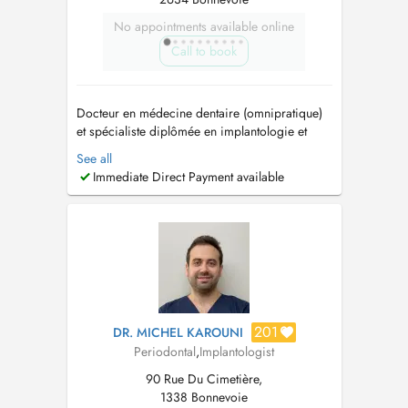
No appointments available online
Call to book
Docteur en médecine dentaire (omnipratique)
et spécialiste diplômée en implantologie et
parodontologie. Pour un rendez-vous en
See all
urgence dans la journée merci de téléphoner
Immediate Direct Payment available
au +352 20 28 75 54. Urgence weekend et
jours fériers veuillez contacter le 112. For
emergencies during weekends and public...
201
DR. MICHEL KAROUNI
Periodontal
,
Implantologist
90 Rue Du Cimetière,
1338 Bonnevoie