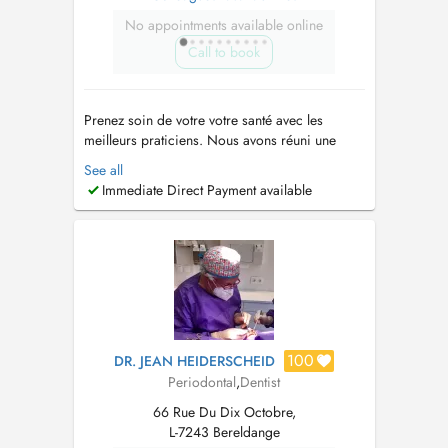
No appointments available online
Call to book
Prenez soin de votre votre santé avec les
meilleurs praticiens. Nous avons réuni une
équipe de dentistes généraliste et spécialiste
See all
pour prendre soin de vous rapidement et
Immediate Direct Payment available
efficacement. Lorsque vous avez un problème
dentaire, vous ne souhaitez pas attendre des
heures voire même des jours. Nous somm...
100
DR. JEAN HEIDERSCHEID
Periodontal
,
Dentist
66 Rue Du Dix Octobre,
L-7243 Bereldange