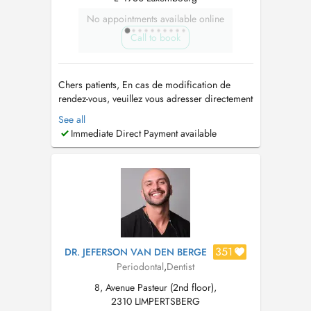
No appointments available online
Call to book
Chers patients, En cas de modification de
rendez-vous, veuillez vous adresser directement
à notre secrétariat au +352 498050. Merci
See all
pour votre compréhension. Diplôme de
Immediate Direct Payment available
Docteur en Médecine Dentaire de l'Université
international de Catalogne Formation SFIPO en
Parodontologie Formation...
351
DR. JEFERSON VAN DEN BERGE
Periodontal
,
Dentist
8, Avenue Pasteur (2nd floor),
2310 LIMPERTSBERG