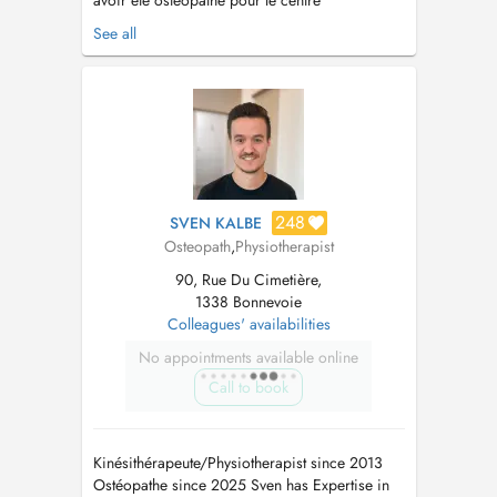
avoir été ostéopathe pour le centre
d'entraînement du FC Porto, puis pour son
See all
équipe professionnelle, Jonathan est revenu en
France où il a continué à prendre en charge
des athlètes de haut niveau. Par ailleurs,
Jonathan a exercé dans un centre an...
248
SVEN KALBE
Osteopath
,
Physiotherapist
90, Rue Du Cimetière,
1338 Bonnevoie
Colleagues' availabilities
No appointments available online
Call to book
Kinésithérapeute/Physiotherapist since 2013
Ostéopathe since 2025 Sven has Expertise in