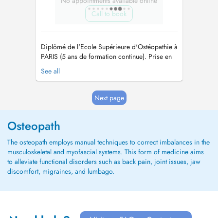
No appointments available online
Call to book
Diplômé de l'Ecole Supérieure d'Ostéopathie à
PARIS (5 ans de formation continue). Prise en
charge de nourrisson, enfants, adolescents,
See all
adultes, séniors, sportifs et personnes en
situation d'handicap. Spécialisé en Ostéopathie
Viscérale thoracique, abdominale et petit
Next page
bassin (reflux gastro-œs...
Osteopath
The osteopath employs manual techniques to correct imbalances in the
musculoskeletal and myofascial systems. This form of medicine aims
to alleviate functional disorders such as back pain, joint issues, jaw
discomfort, migraines, and lumbago.