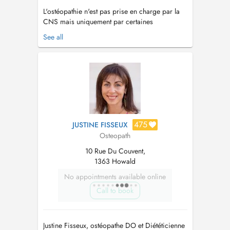
L'ostéopathie n'est pas prise en charge par la
CNS mais uniquement par certaines
assurances privées (CMCM, Axa santé,
See all
Médicis, DKV,...) Pour la kinésithérapie
(traitement sur ordonnance) merci de prendre
rdv chez mes collègues....
475
JUSTINE FISSEUX
Osteopath
10 Rue Du Couvent,
1363 Howald
No appointments available online
Call to book
Justine Fisseux, ostéopathe DO et Diététicienne