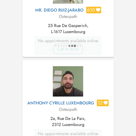
610
MR. DIEGO RUIZ-JARABO
Osteopath
25 Rue De Gasperich,
L-1617 Luxembourg
No appointments available online
Call to book
12
ANTHONY CYRILLE LUXEMBOURG
Osteopath
2a, Rue De La Paix,
2312 Luxembourg
No appointments available online