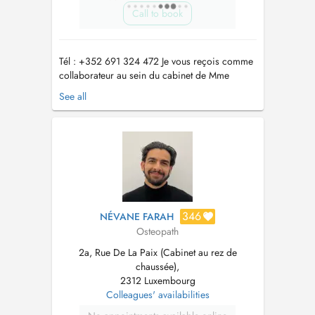
Call to book
Tél : +352 691 324 472 Je vous reçois comme
collaborateur au sein du cabinet de Mme
KERMANI Pegah au 2A rue de la Paix
See all
Luxembourg gare uniquement : - les matins - les
samedis Ostéopathe diplômé d'une formation
française reconnue en 5ans, j'exerce depuis
plus de 10 ans avec une approche global...
346
NÉVANE FARAH
Osteopath
2a, Rue De La Paix (Cabinet au rez de
chaussée),
2312 Luxembourg
Colleagues' availabilities