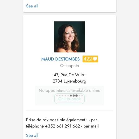
these Areas: - Ostéopathie - Orthopedic and
See all
Traumatology Physiotherapy - Pre- & Post
Operativ Physiotherapy - Craniosacral Therapy
- Functional Flossing - Fascial & Visceral
Therapy - Manual Thera...
422
MAUD DESTOMBES
Osteopath
47, Rue De Wiltz,
2734 Luxembourg
No appointments available online
Call to book
Prise de rdv possible également : - par
téléphone +352 661 291 662 - par mail
mdestombes.osteopathe@gmail.com
See all
ATTENTION - CHANGEMENT D'ADRESSE AU