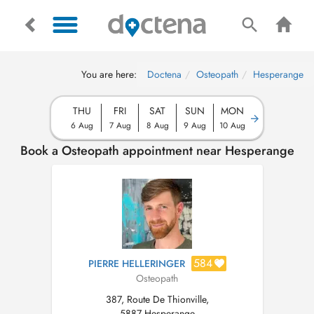
You are here:
Doctena
Osteopath
Hesperange
THU
FRI
SAT
SUN
MON
6 Aug
7 Aug
8 Aug
9 Aug
10 Aug
Book a Osteopath appointment near Hesperange
584
PIERRE HELLERINGER
Osteopath
387, Route De Thionville,
5887 Hesperange