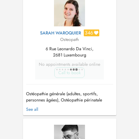
346
SARAH WAROQUIER
Osteopath
6 Rue Leonardo Da Vinci,
2681 Luxembourg
No appointments available online
Call to book
Ostéopathie générale (adultes, sportifs,
personnes âgées), Ostéopathie périnatale
(femmes enceintes, post-partum et nouveaux-
See all
nés) & Ostéopathie pédiatrique (bébés et
enfants) / General osteopathy (adults, athletes,
elderly), Perinatal osteopathy (pregnant women,
postpartum and newborns) & Pediatric ...