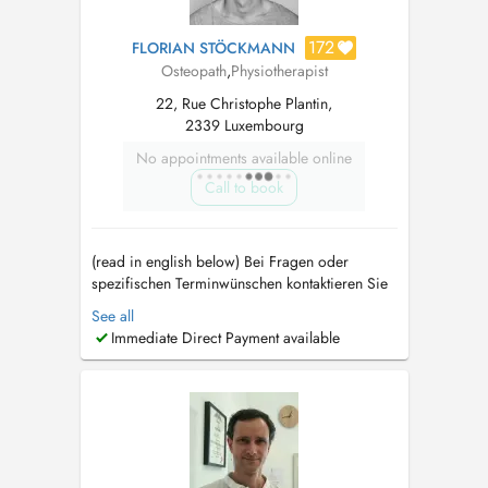
172
FLORIAN STÖCKMANN
Osteopath
,
Physiotherapist
22, Rue Christophe Plantin,
2339 Luxembourg
No appointments available online
Call to book
(read in english below) Bei Fragen oder
spezifischen Terminwünschen kontaktieren Sie
mich gerne auf WhatsApp oder telefonisch
See all
unter (+352) 661300324. In meiner Therapie
Immediate Direct Payment available
lege ich großen Wert darauf, individuell auf
die Bedürfnisse meiner Patienten und
Patientinnen einzugehen um sie auf Ihrem Weg
...