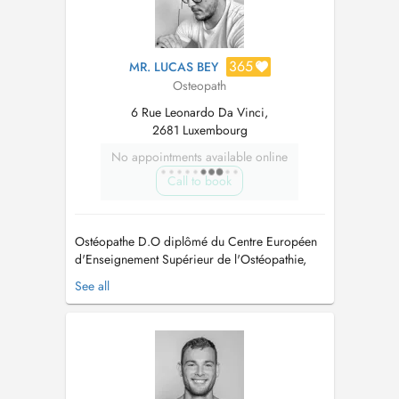
365
MR. LUCAS BEY
Osteopath
6 Rue Leonardo Da Vinci,
2681 Luxembourg
No appointments available online
Call to book
Ostéopathe D.O diplômé du Centre Européen
d'Enseignement Supérieur de l'Ostéopathie,
CEESO Paris. Différentes pratiques : -
See all
Ostéopathie Fonctionnelle - Ostéopathie
Viscérale - Ostéopathie Structurelle -
Ostéopathie Crânienne Prise en charge de
l'adulte, du nourrisson, de la femme enceint...