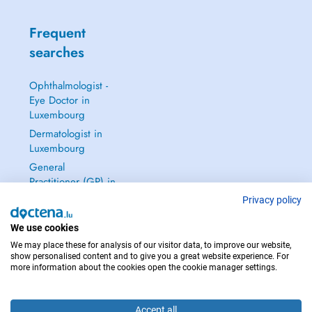
Frequent
searches
Ophthalmologist -
Eye Doctor in
Luxembourg
Dermatologist in
Luxembourg
General
Practitioner (GP) in
Luxembourg
Privacy policy
Gynecologist in
We use cookies
Luxembourg
We may place these for analysis of our visitor data, to improve our website,
See all →
show personalised content and to give you a great website experience. For
more information about the cookies open the cookie manager settings.
Accept all