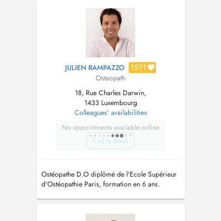
Tissulaire -Spécialisée en périnatalité pour la
prise en charge des femmes enceintes e...
1591
JULIEN RAMPAZZO
Osteopath
18, Rue Charles Darwin,
1433 Luxembourg
Colleagues' availabilities
No appointments available online
Call to book
Ostéopathe D.O diplômé de l'Ecole Supérieur
d'Ostéopathie Paris, formation en 6 ans.
Ostéopathie générale et Spécialisé dans la
prise en charge des troubles de la mâchoire.