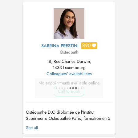
femmes enceintes et des nourrissons....
890
SABRINA PRESTINI
Osteopath
18, Rue Charles Darwin,
1433 Luxembourg
Colleagues' availabilities
No appointments available online
Call to book
Ostéopathe D.O diplômée de l'Institut
Supérieur d'Ostéopathie Paris, formation en 5
ans. Mémoire d'étude sur les MICI (maladie de
See all
Crohn et RCH) et la sphère viscérale -
Ostéopathie générale & Spécialisée en Bio