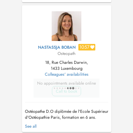
1ER MARS 2026 : 47 rue de Wiltz 2734
Luxembourg Prix de la consultation : 95 euros -
100 euros à compter du 1er Juin 2026 2018-
2026 : Ostéopa...
1057
NASTASSJA BOBAN
Osteopath
18, Rue Charles Darwin,
1433 Luxembourg
Colleagues' availabilities
No appointments available online
Call to book
Ostéopathe D.O diplômée de l'Ecole Supérieur
d'Ostéopathie Paris, formation en 6 ans.
Ostéopathie générale, spécialisée en
See all
périnatalité pour la prise en charge des