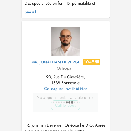
DE, spécialisée en fertilité, périnatalité et
techniques douces en ostéopathie. Durant les
See all
congés d'été (24.08 au 10.09.26): Melissa De
La Villa, ostéopathe DO, vous reçoit en
consultation :-) Paiement uniquement: espèces,
payconic ou Satispay...
1045
MR. JONATHAN DEVERGE
Osteopath
90, Rue Du Cimetière,
1338 Bonnevoie
Colleagues' availabilities
No appointments available online
Call to book
FR: Jonathan Deverge - Ostéopathe D.O. Après