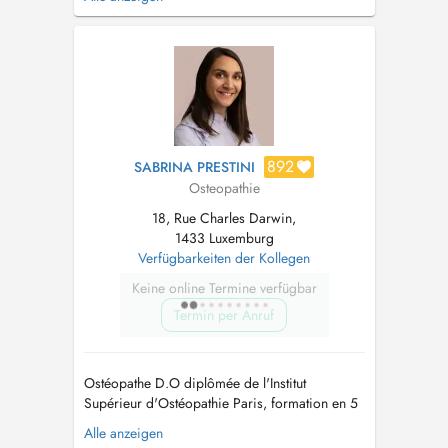
périnatalité pour la prise en charge des
femmes enceintes et des nourrissons....
892
SABRINA PRESTINI
Osteopathie
18, Rue Charles Darwin,
1433 Luxemburg
Verfügbarkeiten der Kollegen
Keine online Termine verfügbar
Termin per Anruf
Ostéopathe D.O diplômée de l'Institut
Supérieur d'Ostéopathie Paris, formation en 5
ans. Mémoire d'étude sur les MICI (maladie de
Alle anzeigen
Crohn et RCH) et la sphère viscérale -