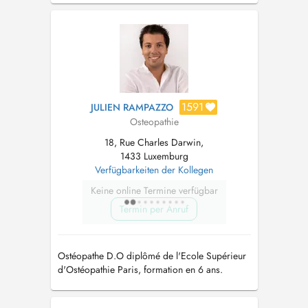
Ostéopathie générale & Spécialisée en Bio
Tissulaire -Spécialisée en périnatalité pour la
prise en charge des femmes enceintes e...
1591
JULIEN RAMPAZZO
Osteopathie
18, Rue Charles Darwin,
1433 Luxemburg
Verfügbarkeiten der Kollegen
Keine online Termine verfügbar
Termin per Anruf
Ostéopathe D.O diplômé de l'Ecole Supérieur
d'Ostéopathie Paris, formation en 6 ans.
Ostéopathie générale et Spécialisé dans la
prise en charge des troubles de la mâchoire.