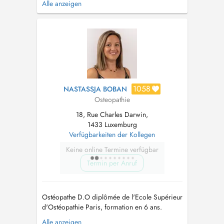
Alle anzeigen
ATTENTION - CHANGEMENT D'ADRESSE AU
1ER MARS 2026 : 47 rue de Wiltz 2734
Luxembourg Prix de la consultation : 95 euros -
100 euros à compter du 1er Juin 2026 2018-
2026 : Ostéopa...
1058
NASTASSJA BOBAN
Osteopathie
18, Rue Charles Darwin,
1433 Luxemburg
Verfügbarkeiten der Kollegen
Keine online Termine verfügbar
Termin per Anruf
Ostéopathe D.O diplômée de l'Ecole Supérieur
d'Ostéopathie Paris, formation en 6 ans.
Ostéopathie générale, spécialisée en
Alle anzeigen