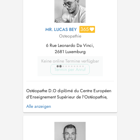
365
MR. LUCAS BEY
Osteopathie
6 Rue Leonardo Da Vinci,
2681 Luxemburg
Keine online Termine verfügbar
Termin per Anruf
Ostéopathe D.O diplômé du Centre Européen
d'Enseignement Supérieur de l'Ostéopathie,
CEESO Paris. Différentes pratiques : -
Alle anzeigen
Ostéopathie Fonctionnelle - Ostéopathie
Viscérale - Ostéopathie Structurelle -
Ostéopathie Crânienne Prise en charge de
l'adulte, du nourrisson, de la femme enceint...