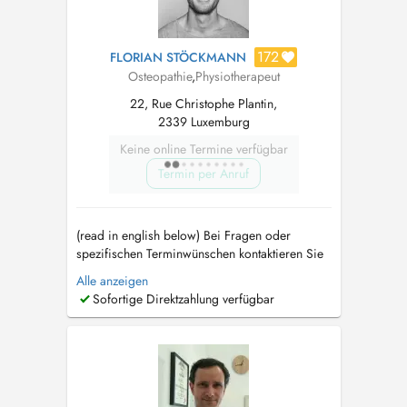
172
FLORIAN STÖCKMANN
Osteopathie
,
Physiotherapeut
22, Rue Christophe Plantin,
2339 Luxemburg
Keine online Termine verfügbar
Termin per Anruf
(read in english below) Bei Fragen oder
spezifischen Terminwünschen kontaktieren Sie
mich gerne auf WhatsApp oder telefonisch
Alle anzeigen
unter (+352) 661300324. In meiner Therapie
Sofortige Direktzahlung verfügbar
lege ich großen Wert darauf, individuell auf
die Bedürfnisse meiner Patienten und
Patientinnen einzugehen um sie auf Ihrem Weg
...