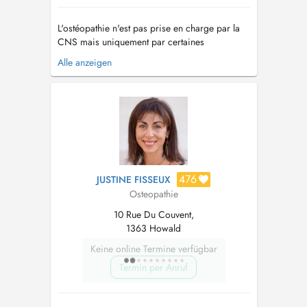
L'ostéopathie n'est pas prise en charge par la
CNS mais uniquement par certaines
assurances privées (CMCM, Axa santé,
Alle anzeigen
Médicis, DKV,...) Pour la kinésithérapie
(traitement sur ordonnance) merci de prendre
rdv chez mes collègues....
476
JUSTINE FISSEUX
Osteopathie
10 Rue Du Couvent,
1363 Howald
Keine online Termine verfügbar
Termin per Anruf