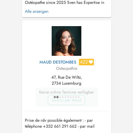
Ostéopathe since 2025 Sven has Expertise in
these Areas: - Ostéopathie - Orthopedic and
Alle anzeigen
Traumatology Physiotherapy - Pre- & Post
Operativ Physiotherapy - Craniosacral Therapy
- Functional Flossing - Fascial & Visceral
Therapy - Manual Thera...
422
MAUD DESTOMBES
Osteopathie
47, Rue De Wiltz,
2734 Luxemburg
Keine online Termine verfügbar
Termin per Anruf
Prise de rdv possible également : - par
téléphone +352 661 291 662 - par mail
mdestombes.osteopathe@gmail.com