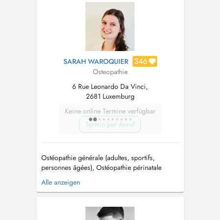
346
SARAH WAROQUIER
Osteopathie
6 Rue Leonardo Da Vinci,
2681 Luxemburg
Keine online Termine verfügbar
Termin per Anruf
Ostéopathie générale (adultes, sportifs,
personnes âgées), Ostéopathie périnatale
(femmes enceintes, post-partum et nouveaux-
Alle anzeigen
nés) & Ostéopathie pédiatrique (bébés et
enfants) / General osteopathy (adults, athletes,
elderly), Perinatal osteopathy (pregnant women,
postpartum and newborns) & Pediatric ...