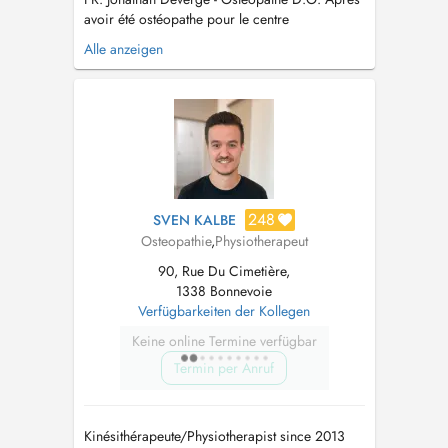
avoir été ostéopathe pour le centre
d'entraînement du FC Porto, puis pour son
Alle anzeigen
équipe professionnelle, Jonathan est revenu en
France où il a continué à prendre en charge
des athlètes de haut niveau. Par ailleurs,
Jonathan a exercé dans un centre an...
248
SVEN KALBE
Osteopathie
,
Physiotherapeut
90, Rue Du Cimetière,
1338 Bonnevoie
Verfügbarkeiten der Kollegen
Keine online Termine verfügbar
Termin per Anruf
Kinésithérapeute/Physiotherapist since 2013