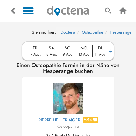
Sie sind hier:
Doctena
Osteopathie
Hesperange
FR.
SA.
SO.
MO.
DI.
7 Aug.
8 Aug.
9 Aug.
10 Aug.
11 Aug.
Einen Osteopathie Termin in der Nähe von
Hesperange buchen
584
PIERRE HELLERINGER
Osteopathie
387, Route De Thionville,