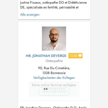
Justine Fisseux, ostéopathe DO et Diététicienne
DE, spécialisée en fertilité, périnatalité et
techniques douces en ostéopathie. Durant les
Alle anzeigen
congés d'été (24.08 au 10.09.26): Melissa De
La Villa, ostéopathe DO, vous reçoit en
consultation :-) Paiement uniquement: espèces,
payconic ou Satispay...
1045
MR. JONATHAN DEVERGE
Osteopathie
90, Rue Du Cimetière,
1338 Bonnevoie
Verfügbarkeiten der Kollegen
Keine online Termine verfügbar
Termin per Anruf
FR: Jonathan Deverge - Ostéopathe D.O. Après