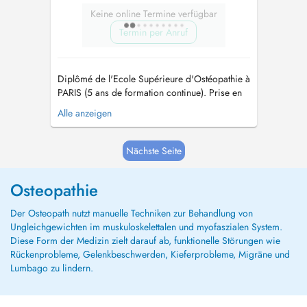
Keine online Termine verfügbar
Termin per Anruf
Diplômé de l'Ecole Supérieure d'Ostéopathie à
PARIS (5 ans de formation continue). Prise en
charge de nourrisson, enfants, adolescents,
Alle anzeigen
adultes, séniors, sportifs et personnes en
situation d'handicap. Spécialisé en Ostéopathie
Viscérale thoracique, abdominale et petit
Nächste Seite
bassin (reflux gastro-œs...
Osteopathie
Der Osteopath nutzt manuelle Techniken zur Behandlung von
Ungleichgewichten im muskuloskelettalen und myofaszialen System.
Diese Form der Medizin zielt darauf ab, funktionelle Störungen wie
Rückenprobleme, Gelenkbeschwerden, Kieferprobleme, Migräne und
Lumbago zu lindern.