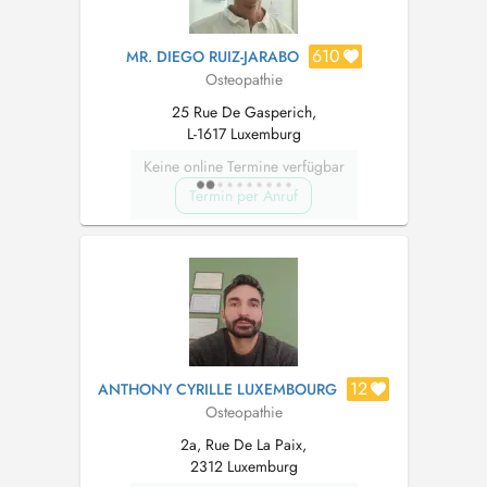
610
MR. DIEGO RUIZ-JARABO
Osteopathie
25 Rue De Gasperich,
L-1617 Luxemburg
Keine online Termine verfügbar
Termin per Anruf
12
ANTHONY CYRILLE LUXEMBOURG
Osteopathie
2a, Rue De La Paix,
2312 Luxemburg