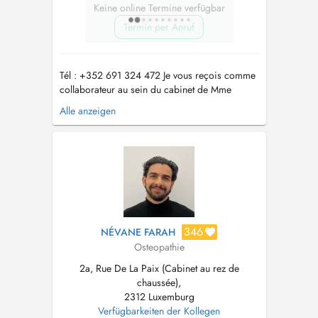
Keine online Termine verfügbar
Termin per Anruf
Tél : +352 691 324 472 Je vous reçois comme
collaborateur au sein du cabinet de Mme
KERMANI Pegah au 2A rue de la Paix
Alle anzeigen
Luxembourg gare uniquement : - les matins - les
samedis Ostéopathe diplômé d'une formation
française reconnue en 5ans, j'exerce depuis
plus de 10 ans avec une approche global...
346
NÉVANE FARAH
Osteopathie
2a, Rue De La Paix (Cabinet au rez de
chaussée),
2312 Luxemburg
Verfügbarkeiten der Kollegen