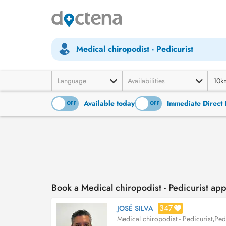
Medical chiropodist - Pedicurist
Language
Availabilities
10k
Available today
Immediate Direct 
ON
OFF
ON
OFF
Book a Medical chiropodist - Pedicurist ap
347
JOSÉ SILVA
Medical chiropodist - Pedicurist
,
Ped