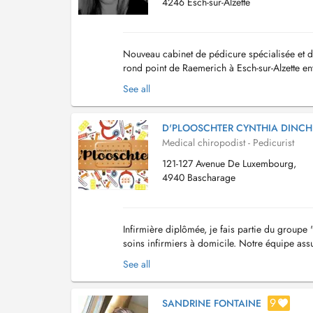
4246 Esch-sur-Alzette
Nouveau cabinet de pédicure spécialisée et de
rond point de Raemerich à Esch-sur-Alzette en
bus (Raemerich) à 4 minutes à pieds. Je t...
See all
D'PLOOSCHTER CYNTHIA DINCH
Medical chiropodist - Pedicurist
121-127 Avenue De Luxembourg,
4940 Bascharage
Infirmière diplômée, je fais partie du grou
soins infirmiers à domicile. Notre équipe ass
rigoureux des patients. La gestion des tournées
See all
9
SANDRINE FONTAINE