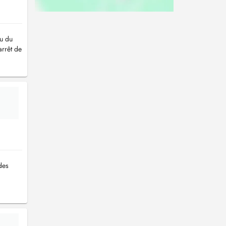
au du
arrêt de
des