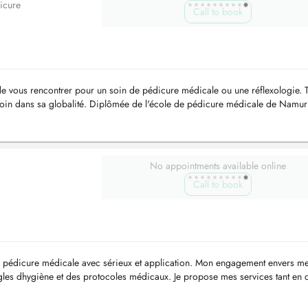
icure
Call to book
 de vous rencontrer pour un soin de pédicure médicale ou une réflexologie. 
e soin dans sa globalité. Diplômée de l'école de pédicure médicale de Namur
...
No appointments available online
Call to book
de pédicure médicale avec sérieux et application. Mon engagement envers m
 règles dhygiène et des protocoles médicaux. Je propose mes services tant en 
 l...