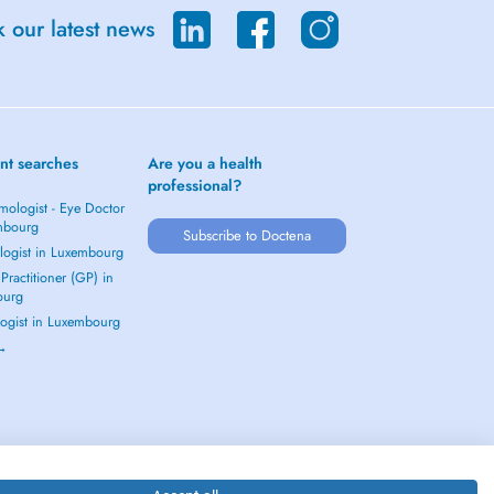
 our latest news
nt searches
Are you a health
professional?
mologist - Eye Doctor
mbourg
Subscribe to Doctena
logist in Luxembourg
Practitioner (GP) in
ourg
ogist in Luxembourg
 →