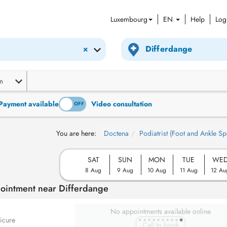
Luxembourg
EN
Help
Log
×
m
Payment available
Video consultation
ON
OFF
You are here:
Doctena
Podiatrist (Foot and Ankle Spe
SAT
SUN
MON
TUE
WE
8 Aug
9 Aug
10 Aug
11 Aug
12 Au
pointment near Differdange
No appointments available online
icure
Call to book