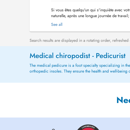
Si vous êtes quelqu'un qui s'inquiète avec vot
naturelle, après une longue journée de travail
peux vous aider avec mes mains. Je peux a...
See all
Search results are displayed in a rotating order, refreshed
Medical chiropodist - Pedicurist
The medical pedicure is a foot specialty specializing in th
orthopedic insoles. They ensure the health and well-being o
Ne