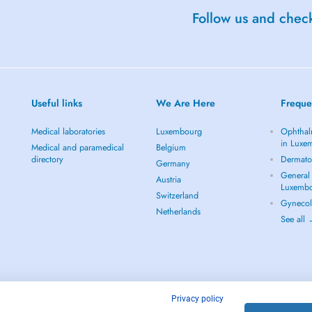
Follow us and check
Useful links
We Are Here
Freque
Medical laboratories
Luxembourg
Ophthal
in Luxe
Medical and paramedical
Belgium
directory
Dermato
Germany
General 
Austria
Luxemb
Switzerland
Gynecol
Netherlands
See all
Privacy policy