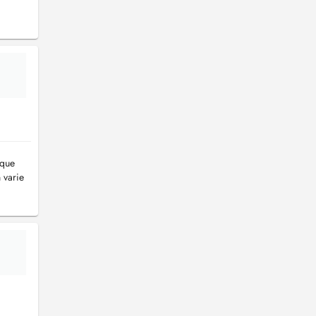
aque
 varie