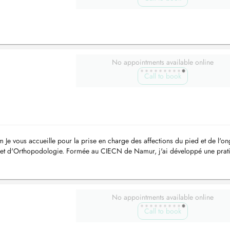
No appointments available online
Call to book
e vous accueille pour la prise en charge des affections du pied et de l'on
 et d'Orthopodologie. Formée au CIECN de Namur, j'ai développé une prat
tient,...
No appointments available online
Call to book