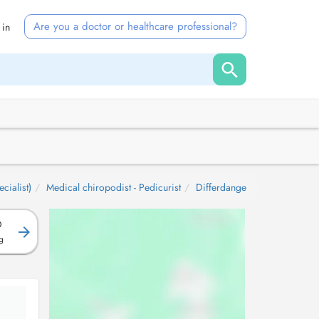
Are you a doctor or healthcare professional?
 in
cialist)
Medical chiropodist - Pedicurist
Differdange
D
g