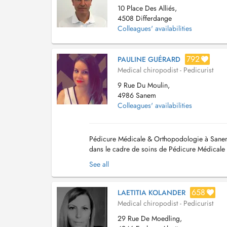
10 Place Des Alliés,
4508 Differdange
Colleagues' availabilities
792
PAULINE GUÉRARD
Medical chiropodist - Pedicurist
9 Rue Du Moulin,
4986 Sanem
Colleagues' availabilities
Pédicure Médicale & Orthopodologie à Sanem J
dans le cadre de soins de Pédicure Médicale
axée sur l'évaluation précise des besoins du pa
See all
658
LAETITIA KOLANDER
Medical chiropodist - Pedicurist
29 Rue De Moedling,