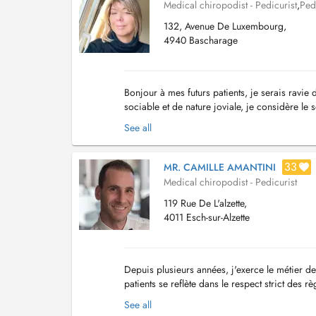
Medical chiropodist - Pedicurist
,
Ped
132, Avenue De Luxembourg,
4940 Bascharage
Bonjour à mes futurs patients, je serais ravie
sociable et de nature joviale, je considère l
2007 et formée à la réflexologie depuis 2010 j
See all
33
MR. CAMILLE AMANTINI
Medical chiropodist - Pedicurist
119 Rue De L'alzette,
4011 Esch-sur-Alzette
Depuis plusieurs années, j'exerce le métier 
patients se reflète dans le respect strict des
qu'à domicile, traitant tous types de problèmes
See all