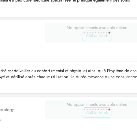
lleul est pédicure médicale spécialisée, et pratique également des soins
éd...
No appointments available online
Call to book
rité est de veiller au confort (mental et physique) ainsi qu'à l'hygiène de ch
é et stérilisé après chaque utilisation. La durée moyenne d'une consultation
No appointments available online
lexology
Call to book
,