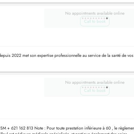
No appointments available online
Call to book
epuis 2022 met son expertise professionnelle au service de la santé de vos
No appointments available online
Call to book
SM + 621 162 813 Note : Pour toute prestation inférieure à 60 , le règlemen