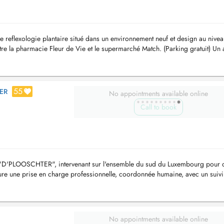
 reflexologie plantaire situé dans un environnement neuf et design au nive
tre la pharmacie Fleur de Vie et le supermarché Match. (Parking gratuit) Un 
55
ER
No appointments available online
Call to book
pe "D'PLOOSCHTER", intervenant sur l'ensemble du sud du Luxembourg pour 
ure une prise en charge professionnelle, coordonnée humaine, avec un suivi
 et du...
No appointments available online