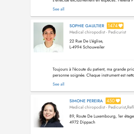
s'effectue exclusivement en espèces. Héléna Pi
énergétique par la réflexologie plantaire. En p
See all
1474
SOPHIE GAULTIER
Medical chiropodist - Pedicurist
22 Rue De L'église,
L-4994 Schouweiler
Toujours à l'écoute du patient, ma grande prio
personne soignée. Chaque instrument est nettoy
entre 45min et 1h. En cas d'urgence ...
See all
450
SIMONE PEREIRA
Medical chiropodist - Pedicurist
,
Ref
89, Route De Luxembourg, 1er étage
4972 Dippach