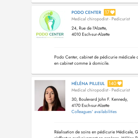
17
PODO CENTER
Medical chiropodist - Pedicurist
24, Rue de l'Alzette,
4010 Esch-sur-Alzette
Podo Center, cabinet de pédicurie médicale d
en cabinet comme à domicile.
140
HÉLÉNA PILLEUL
Medical chiropodist - Pedicurist
30, Boulevard John F. Kennedy,
4170 Esch-sur-Alzette
Colleagues' availabilities
Réalisation de soins en pédicurie Médicale, G