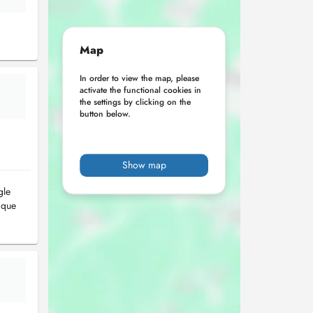
Map
In order to view the map, please
activate the functional cookies in
the settings by clicking on the
button below.
Show map
gle
ique