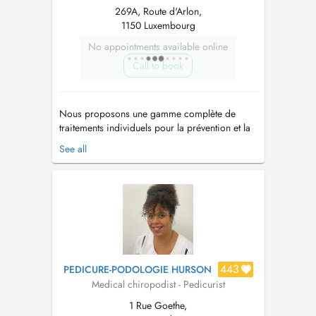
269A, Route d'Arlon,
1150 Luxembourg
No appointments available online
Call to book
Nous proposons une gamme complète de
traitements individuels pour la prévention et la
réhabilitation de vos pieds. 1. Pédicure
See all
médicale Dans le domaine de la pédicure
médicale, nos traitements sont conçus pour
aborder les aspects médicaux essentiels -
Traitement Classique de Pédicure Médic...
443
PEDICURE-PODOLOGIE HURSON
Medical chiropodist - Pedicurist
1 Rue Goethe,