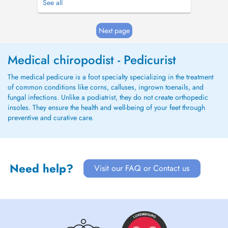
See all
une longue journée de travail; vous souffrez de
linsomnie, des maux de têtes, ou encore de la
constipation, je peux vous aider avec mes
Next page
mains. Je peux a...
Medical chiropodist - Pedicurist
The medical pedicure is a foot specialty specializing in the treatment
of common conditions like corns, calluses, ingrown toenails, and
fungal infections. Unlike a podiatrist, they do not create orthopedic
insoles. They ensure the health and well-being of your feet through
preventive and curative care.
Need help?
Visit our FAQ or Contact us