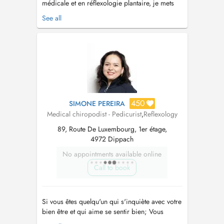
médicale et en réflexologie plantaire, je mets
mes compétences au service de votre bien-être
See all
global. Ancienne aide-soignante, jai à cœur
doffrir un accompagnement doux,
professionnel et personnalisé. Je propose
également différents massages relaxants, don...
450
SIMONE PEREIRA
Medical chiropodist - Pedicurist
,
Reflexology
89, Route De Luxembourg, 1er étage,
4972 Dippach
No appointments available online
Call to book
Si vous êtes quelqu'un qui s'inquiète avec votre
bien être et qui aime se sentir bien; Vous
voulez vous détendre de façon naturelle, après