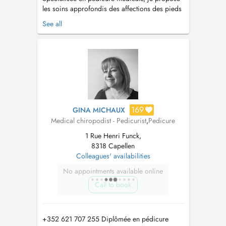
les soins approfondis des affections des pieds
et des ongles telles que les durillons, callosités,
See all
cors, crevasses, mycoses, ongles incarnés Je
préviens, décèle et traite toutes affections en
assurant des soins courants ou spécifiques et
apporte un soula...
169
GINA MICHAUX
Medical chiropodist - Pedicurist
,
Pedicure
1 Rue Henri Funck,
8318 Capellen
Colleagues' availabilities
No appointments available online
Call to book
+352 621 707 255 Diplômée en pédicure