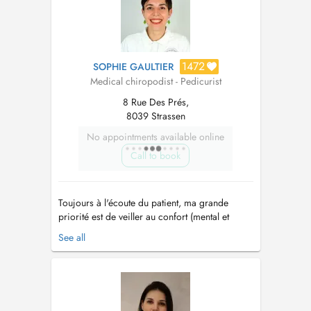
1472
SOPHIE GAULTIER
Medical chiropodist - Pedicurist
8 Rue Des Prés,
8039 Strassen
No appointments available online
Call to book
Toujours à l'écoute du patient, ma grande
priorité est de veiller au confort (mental et
physique) ainsi qu'à l'hygiène de chaque
See all
personne soignée. Chaque instrument est
nettoyé et stérilisé après chaque utilisation. La
durée moyenne d'une consultation varie entre
45min et 1h. En cas d'urgence ...