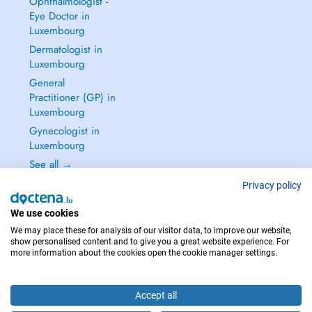
Ophthalmologist -
Eye Doctor in
Luxembourg
Dermatologist in
Luxembourg
General
Practitioner (GP) in
Luxembourg
Gynecologist in
Luxembourg
See all →
Privacy policy
We use cookies
We may place these for analysis of our visitor data, to improve our website,
IN CASE OF EMERGENCIES, PLEASE CONTACT : 112
show personalised content and to give you a great website experience. For
more information about the cookies open the cookie manager settings.
Copyright © 2026 - DOCTENA S.A. 42, Rue de la Vallée, L-2661 Luxembourg
Accept all