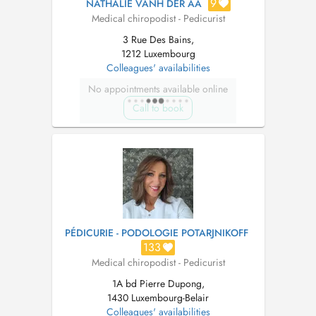
9
NATHALIE VANH DER AA
Medical chiropodist - Pedicurist
3 Rue Des Bains,
1212 Luxembourg
Colleagues' availabilities
No appointments available online
Call to book
PÉDICURIE - PODOLOGIE POTARJNIKOFF
133
Medical chiropodist - Pedicurist
1A bd Pierre Dupong,
1430 Luxembourg-Belair
Colleagues' availabilities