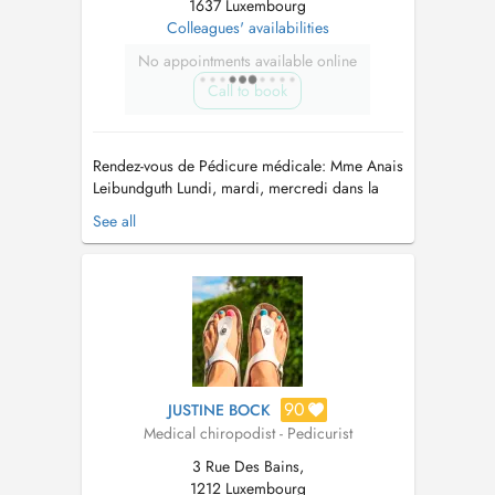
1637 Luxembourg
Colleagues' availabilities
No appointments available online
Call to book
Rendez-vous de Pédicure médicale: Mme Anais
Leibundguth Lundi, mardi, mercredi dans la
rubrique Disponibilités des collègues Monsieur
See all
Gery Vincent Mardi après midi ou par
téléphone Gsm 352 661 615 532 Merci de
prévenir 24h avant en cas d'annulation, tout rdv
non annulé sera facturé....
90
JUSTINE BOCK
Medical chiropodist - Pedicurist
3 Rue Des Bains,
1212 Luxembourg