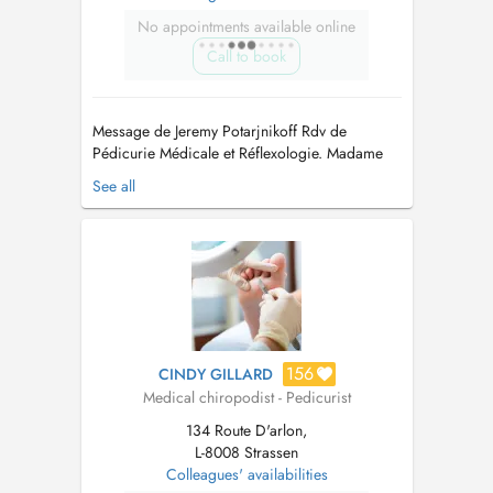
No appointments available online
Call to book
Message de Jeremy Potarjnikoff Rdv de
Pédicurie Médicale et Réflexologie. Madame
MEDRALA-CISZOWSKA Halina vous accueille
See all
au cabinet de Podologie - Pedicurie
Potarjnikoff le : Mardi, mercredi, et vendredi.
Merci de prévenir 24h avant en cas
d'annulation, tout rdv non annulé sera facturé.
...
156
CINDY GILLARD
Medical chiropodist - Pedicurist
134 Route D'arlon,
L-8008 Strassen
Colleagues' availabilities