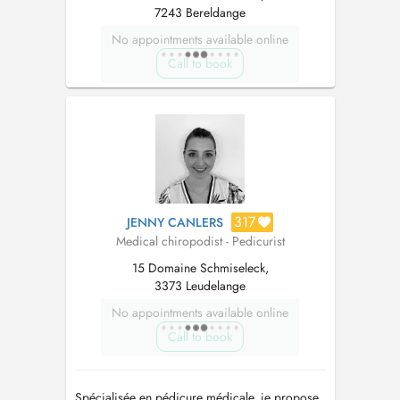
7243 Bereldange
No appointments available online
Call to book
317
JENNY CANLERS
Medical chiropodist - Pedicurist
15 Domaine Schmiseleck,
3373 Leudelange
No appointments available online
Call to book
Spécialisée en pédicure médicale, je propose