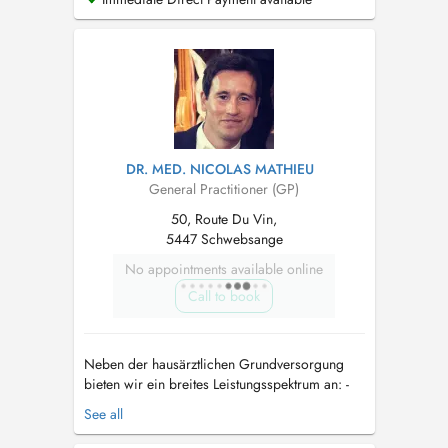
medizinische Betreuung im Bereich der
Allgemeinmedizin an. Der Fokus liegt auf einer
individuellen Versorgung, die sowohl
körperliche als auch psychis...
DR. MED. NICOLAS MATHIEU
General Practitioner (GP)
50, Route Du Vin,
5447 Schwebsange
No appointments available online
Call to book
Neben der hausärztlichen Grundversorgung
bieten wir ein breites Leistungsspektrum an: -
präzise Diagnostik mittels moderner
See all
Ultraschallgeräte, EKG, Langzeit-EKG/Blutdruck,
Lungenfunktion - Wundversorgung/