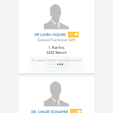
intraartikuläre Injektionen/ Punktionen/
Blutentnahmen vor Ort -
Gesundheitsuntersuch...
60
DR LAURA GOJARD
General Practitioner (GP)
1, Rue Enz,
5532 Remich
No appointments available online
Call to book
114
DR. CHLOÉ SCHAEFER