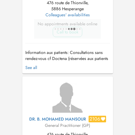
476 route de Thionville,
5886 Hesperange
Colleagues' availabilities
No appointments available online
Call to book
Information aux patients: Consultations sans
rendez-vous cf Doctena (réservées aux patients
connus du centre) -Sans majoration -Accès
See all
selon l'ordre d'arrivée Consultation non
garantie : dépend de l'affluence et des
créneaux disponibles. Consultations sur
rendez-vous -M...
2106
DR. B. MOHAMED MANSOUR
General Practitioner (GP)
476 route de Thionville,