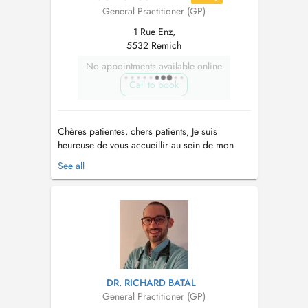
General Practitioner (GP)
1 Rue Enz,
5532 Remich
No appointments available online
Call to book
Chères patientes, chers patients, Je suis
heureuse de vous accueillir au sein de mon
cabinet de médecine générale, situé à Remich.
See all
Consultations de médecine générale adultes et
enfants dès la naissance Consultations sur
rendez- vous Pour toutes consultations urgentes
, veuillez contacte...
DR. RICHARD BATAL
General Practitioner (GP)