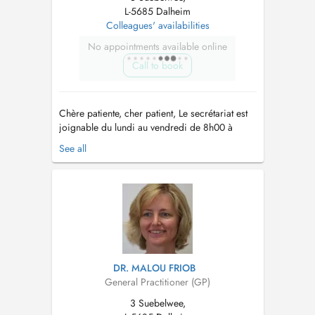
L-5685 Dalheim
Colleagues' availabilities
No appointments available online
Call to book
Chère patiente, cher patient, Le secrétariat est
joignable du lundi au vendredi de 8h00 à
12h00 et (sauf mercredi après-midi) de 13h00
See all
à 17h00 Tél. : 23 66 83 17 En cas de fièvre
et/ou de symptômes respiratoires, nous vous
prions de bien vouloir porter un masque
chirurgical à l'intérieur du centr...
DR. MALOU FRIOB
General Practitioner (GP)
3 Suebelwee,