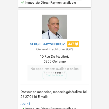
Immediate Direct Payment available
447
SERGII BARYSHNIKOV
General Practitioner (GP)
10 Rue De Moutfort,
5355 Oetrange
No appointments available online
Call to book
Docteur en médecine, médecin-généraliste Tel.
26-27-01-16 E-mail:
allgemeinmediziner_lux@outlook.com
In
See all
meiner Praxis biete ich eine umfassende
Immediate Direct Payment available