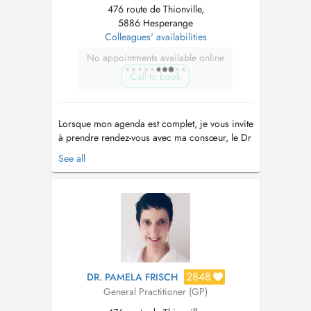
476 route de Thionville,
5886 Hesperange
Colleagues' availabilities
No appointments available online
Call to book
Lorsque mon agenda est complet, je vous invite
à prendre rendez-vous avec ma consœur, le Dr
Hocine Lina avec qui je partage mon cabinet.
See all
Consultations sans rendez-vous cf Doctena
(réservées aux patients connus du centre) -Sans
majoration -Accès selon l'ordre d'arrivée
Consultation non garan...
2848
DR. PAMELA FRISCH
General Practitioner (GP)