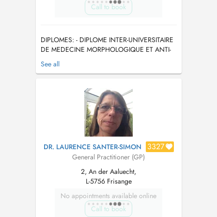
Call to book
DIPLOMES: - DIPLOME INTER-UNIVERSITAIRE
DE MEDECINE MORPHOLOGIQUE ET ANTI-
AGE Image corporelle et prévention dans le
See all
vieillissement DIPLOME QUALIFIANT
RECONNU PAR LE CONSEIL NATIONAL DE
L'ORDRE DES MEDECINS FRANCAIS -
Diplôme du Collège National de Médecine
Esthéti...
3327
DR. LAURENCE SANTER-SIMON
General Practitioner (GP)
2, An der Aaluecht,
L-5756 Frisange
No appointments available online
Call to book