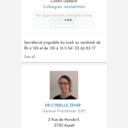
L-5685 Dalheim
Colleagues' availabilities
No appointments available online
Call to book
Secrétariat joignable du lundi au vendredi de
8h à 12h et de 13h à 16 h Tel: 23.66.83.17.
Nous vous prions de bien vouloir porter un
See all
masque au sein du centre médical en cas de
fièvre et/ou symptômes respiratoires. The
secretary is available to answer your calls from
monday to friday from 8am to...
DR CYRIELLE ZENIR
General Practitioner (GP)
2 Rue de Mondorf,
5730 Aspelt