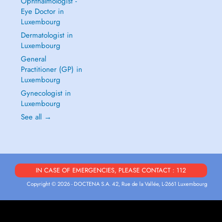
Ophthalmologist -
Eye Doctor in
Luxembourg
Dermatologist in
Luxembourg
General
Practitioner (GP) in
Luxembourg
Gynecologist in
Luxembourg
See all →
IN CASE OF EMERGENCIES, PLEASE CONTACT : 112
Copyright © 2026 - DOCTENA S.A. 42, Rue de la Vallée, L-2661 Luxembourg