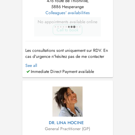
476 route de Thionville,
5886 Hesperange
Colleagues' availabilities
No appointments available online
Call to book
Les consultations sont uniquement sur RDV. En
cas d'urgence n'hésitez pas de me contacter
par mail:
p.frisch@cmhesper.lu
ou par Tel:
See all
288559-1 Merci de votre compréhension que
Immediate Direct Payment available
Dr Pamela Frisch ne prend plus de nouveau
patients pour un suivi en médecine générale
sauf urgences ou échographies. C...
DR. LINA HOCINE
General Practitioner (GP)