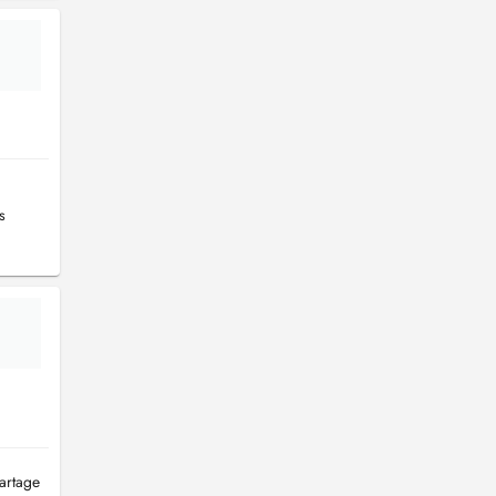
s
artage