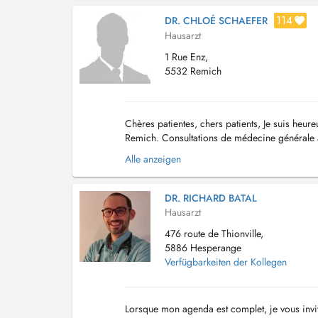
114
DR. CHLOÉ SCHAEFER
Hausarzt
1 Rue Enz,
5532 Remich
Chères patientes, chers patients, Je suis heur
Remich. Consultations de médecine générale ad
consultations urgentes , veuillez contacte...
Alle anzeigen
DR. RICHARD BATAL
Hausarzt
476 route de Thionville,
5886 Hesperange
Verfügbarkeiten der Kollegen
Lorsque mon agenda est complet, je vous invi