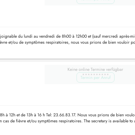
st joignable du lundi au vendredi de 8h00 à 12h00 et (sauf mercredi après-mi
èvre et/ou de symptômes respiratoires, nous vous prions de bien vouloir po
Keine online Termine verfügbar
Termin per Anruf
 8h à 12h et de 13h à 16 h Tel: 23.66.83.17. Nous vous prions de bien voulo
 cas de fièvre et/ou symptômes respiratoires. The secretary is available to
..