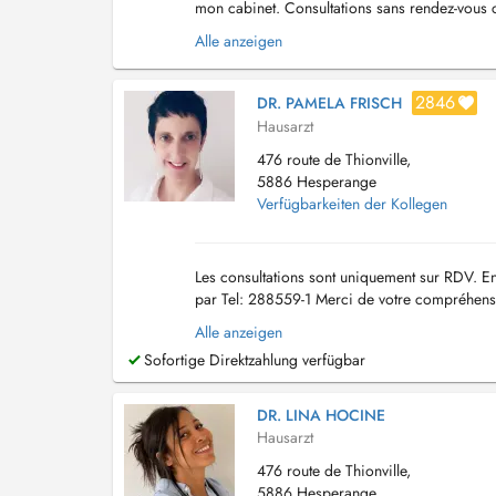
mon cabinet. Consultations sans rendez-vous c
l'ordre d'arrivée Consultation non garan...
Alle anzeigen
2846
DR. PAMELA FRISCH
Hausarzt
476 route de Thionville,
5886 Hesperange
Verfügbarkeiten der Kollegen
Les consultations sont uniquement sur RDV. E
par Tel: 288559-1 Merci de votre compréhensi
médecine générale sauf urgences ou échograp
Alle anzeigen
Sofortige Direktzahlung verfügbar
DR. LINA HOCINE
Hausarzt
476 route de Thionville,
5886 Hesperange