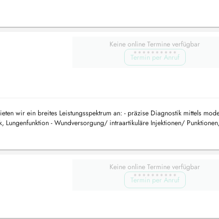
sychis...
Keine online Termine verfügbar
Termin per Anruf
ten wir ein breites Leistungsspektrum an: - präzise Diagnostik mittels mod
k, Lungenfunktion - Wundversorgung/ intraartikuläre Injektionen/ Punktionen
..
Keine online Termine verfügbar
Termin per Anruf