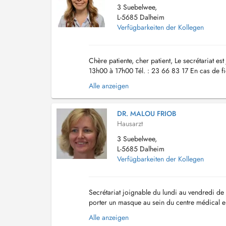
3 Suebelwee,
L-5685 Dalheim
Verfügbarkeiten der Kollegen
Chère patiente, cher patient, Le secrétariat e
13h00 à 17h00 Tél. : 23 66 83 17 En cas de fi
masque chirurgical à l'intérieur du centr...
Alle anzeigen
DR. MALOU FRIOB
Hausarzt
3 Suebelwee,
L-5685 Dalheim
Verfügbarkeiten der Kollegen
Secrétariat joignable du lundi au vendredi de
porter un masque au sein du centre médical en
your calls from monday to friday from 8am to.
Alle anzeigen