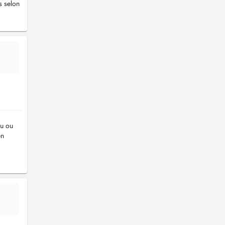
s selon
lu
ou
en