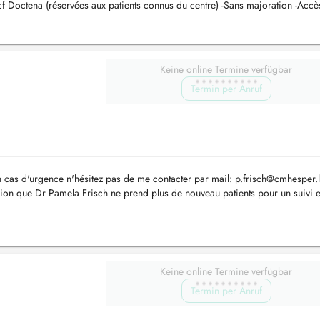
f Doctena (réservées aux patients connus du centre) -Sans majoration -Accè
Keine online Termine verfügbar
Termin per Anruf
n cas d'urgence n'hésitez pas de me contacter par mail:
p.frisch@cmhesper.
on que Dr Pamela Frisch ne prend plus de nouveau patients pour un suivi 
hies. C...
Keine online Termine verfügbar
Termin per Anruf