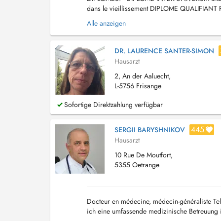
dans le vieillissement DIPLOME QUALIF
FRANCAIS - Diplôme du Collège National de M
Alle anzeigen
DR. LAURENCE SANTER-SIMON
Hausarzt
2, An der Aaluecht,
L-5756 Frisange
Sofortige Direktzahlung verfügbar
445
SERGII BARYSHNIKOV
Hausarzt
10 Rue De Moutfort,
5355 Oetrange
Docteur en médecine, médecin-généraliste Tel
ich eine umfassende medizinische Betreuung i