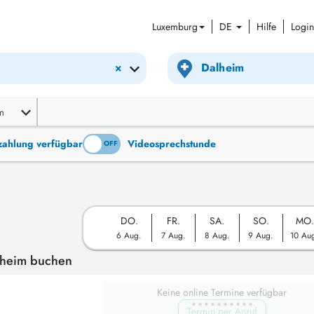
Luxemburg
DE
Hilfe
Login
×
m
tzahlung verfügbar
Videosprechstunde
ON
OFF
DO.
FR.
SA.
SO.
MO.
6 Aug.
7 Aug.
8 Aug.
9 Aug.
10 Au
lheim buchen
Keine online Termine verfügbar
Termin per Anruf