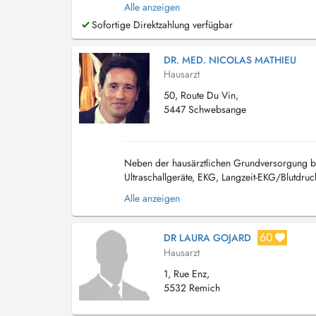
Versorgung, die sowohl körperliche als auch p
Alle anzeigen
Sofortige Direktzahlung verfügbar
DR. MED. NICOLAS MATHIEU
Hausarzt
50, Route Du Vin,
5447 Schwebsange
Neben der hausärztlichen Grundversorgung bie
Ultraschallgeräte, EKG, Langzeit-EKG/Blutdruc
Blutentnahmen vor Ort - Gesundheitsuntersuch.
Alle anzeigen
60
DR LAURA GOJARD
Hausarzt
1, Rue Enz,
5532 Remich