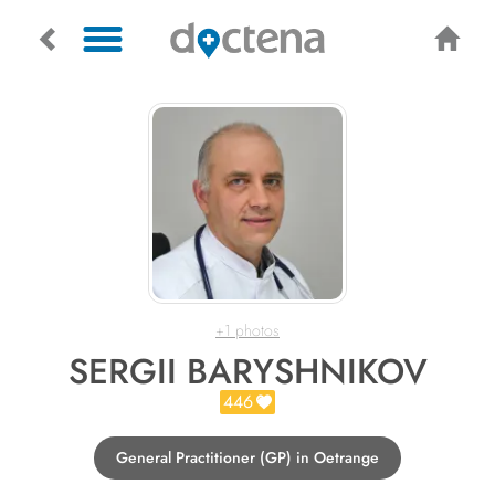
+1 photos
SERGII BARYSHNIKOV
446
General Practitioner (GP) in Oetrange