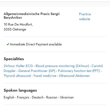
Allgemeinmedizinische Praxis Sergii
Practice
Baryshnikov
website
10 Rue De Moutfort,
5355 Oetrange
Immediate Direct Payment available
Specialities
24-hour Holter ECG
-
Blood pressure monitoring (24-hour)
-
Carotid
Doppler
-
General Practitioner (GP)
-
Pulmonary function test (PFT)
-
Thyroid ultrasound
-
Travel medicine
-
Ultrasound Abdomen
Spoken languages
English
- Français
- Deutsch
- Russian
- Ukrainian