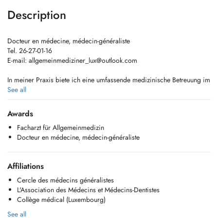
Description
Docteur en médecine, médecin-généraliste
Tel. 26-27-01-16
E-mail:
allgemeinmediziner_lux@outlook.com
In meiner Praxis biete ich eine umfassende medizinische Betreuung im
Bereich der Allgemeinmedizin an. Der Fokus liegt auf einer
See all
individuellen Versorgung, die sowohl körperliche als auch psychische
Aspekte berücksichtigt.
Awards
Facharzt für Allgemeinmedizin
Sprechzeiten mit und ohne Termin
Docteur en médecine, médecin-généraliste
Sie können mit oder ohne vorherige Terminvereinbarung in die Praxis
kommen. Bei einem Besuch ohne Termin kann es zu einer kurzen
Wartezeit kommen.
Affiliations
PARKING
Cercle des médecins généralistes
DE
L'Association des Médecins et Médecins-Dentistes
Gegenüber der Praxis im Kulturzentrum und neben der Kirche stehen
Collège médical (Luxembourg)
kostenlose Parkplätze zur Verfügung (mit Parkscheibe). Unsere Praxis
See all
ist mit dem Zug von Luxemburg Bahnhof in 14 Minuten erreichbar und