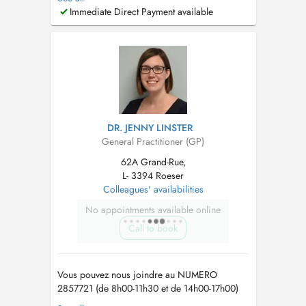
Pour garantir une bonne prise en charge de
Immediate Direct Payment available
ses patients Dr. Kass n'accepte actuellement
plus la prise en charge de nouveaux patients.
Merci pour votre compréhension. Médecin ...
DR. JENNY LINSTER
General Practitioner (GP)
62A Grand-Rue,
L- 3394 Roeser
Colleagues' availabilities
No appointments available online
Call to book
Vous pouvez nous joindre au NUMERO
2857721 (de 8h00-11h30 et de 14h00-17h00)
ou envoyez-nous un email sur
info@cmroeser.lu