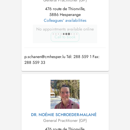
General Practitioner (GP)
476 route de Thionville,
5886 Hesperange
Colleagues' availabilities
No appointments available online
Call to book
p.schanen@cmhesper.lu
Tél: 288 559 1 Fax:
288 559 33
DR. NOÉMIE SCHROEDER-MALANÉ
General Practitioner (GP)
476 route de Thionville,