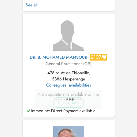
connus du centre) -Sans majoration -Accès
See all
selon l'ordre d'arrivée Consultation non
garantie : dépend de l'affluence et des
créneaux disponibles. Consultations sur
rendez-vous -M...
2107
DR. B. MOHAMED MANSOUR
General Practitioner (GP)
476 route de Thionville,
5886 Hesperange
Colleagues' availabilities
No appointments available online
Call to book
Immediate Direct Payment available