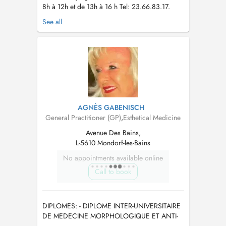
8h à 12h et de 13h à 16 h Tel: 23.66.83.17.
Nous vous prions de bien vouloir porter un
See all
masque au sein du centre médical en cas de
fièvre et/ou symptômes respiratoires. The
secretary is available to answer your calls from
monday to friday from 8am to...
AGNÈS GABENISCH
General Practitioner (GP)
,
Esthetical Medicine
Avenue Des Bains,
L-5610 Mondorf-les-Bains
No appointments available online
Call to book
DIPLOMES: - DIPLOME INTER-UNIVERSITAIRE
DE MEDECINE MORPHOLOGIQUE ET ANTI-