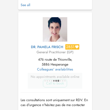
Hocine Lina avec qui je partage mon cabinet.
See all
Consultations sans rendez-vous cf Doctena
(réservées aux patients connus du centre) -Sans
majoration -Accès selon l'ordre d'arrivée
Consultation non garan...
2851
DR. PAMELA FRISCH
General Practitioner (GP)
476 route de Thionville,
5886 Hesperange
Colleagues' availabilities
No appointments available online
Call to book
Les consultations sont uniquement sur RDV. En
cas d'urgence n'hésitez pas de me contacter
par mail:
p.frisch@cmhesper.lu
ou par Tel: