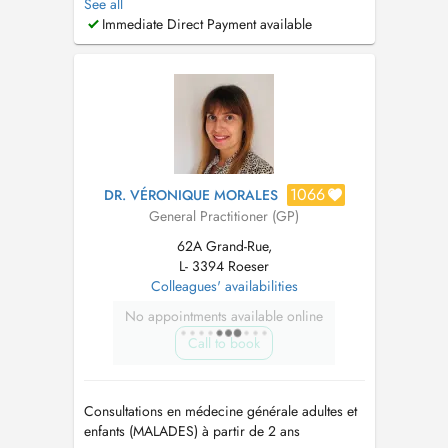
See all
Pour garantir une bonne prise en charge de
Immediate Direct Payment available
ses patients, Dr. Linster n'accepte actuellement
plus la prise en charge de nouveaux patients
qui n'habitent pas dans la commune ...
1066
DR. VÉRONIQUE MORALES
General Practitioner (GP)
62A Grand-Rue,
L- 3394 Roeser
Colleagues' availabilities
No appointments available online
Call to book
Consultations en médecine générale adultes et
enfants (MALADES) à partir de 2 ans