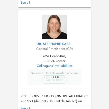
AGE Image corporelle et prévention dans le
See all
vieillissement DIPLOME QUALIFIANT
RECONNU PAR LE CONSEIL NATIONAL DE
L'ORDRE DES MEDECINS FRANCAIS -
Diplôme du Collège National de Médecine
Esthéti...
DR. STÉPHANIE KASS
General Practitioner (GP)
62A Grand-Rue,
L- 3394 Roeser
Colleagues' availabilities
No appointments available online
Call to book
VOUS POUVEZ NOUS JOINDRE AU NUMERO
2857721 (de 8h30-11h30 et de 14h-17h) ou
envoyez nous un MAIL sur
info@cmroeser.lu
See all