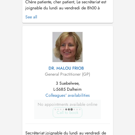
Chère patiente, cher patient, Le secrétariat est
joignable du lundi au vendredi de 8h00 à
12h00 et (sauf mercredi après-midi) de 13h00
See all
à 17h00 Tél. : 23 66 83 17 En cas de fièvre
et/ou de symptômes respiratoires, nous vous
prions de bien vouloir porter un masque
chirurgical à l'intérieur du centr...
DR. MALOU FRIOB
General Practitioner (GP)
3 Suebelwee,
L-5685 Dalheim
Colleagues' availabilities
No appointments available online
Call to book
Secrétariat joignable du lundi au vendredi de