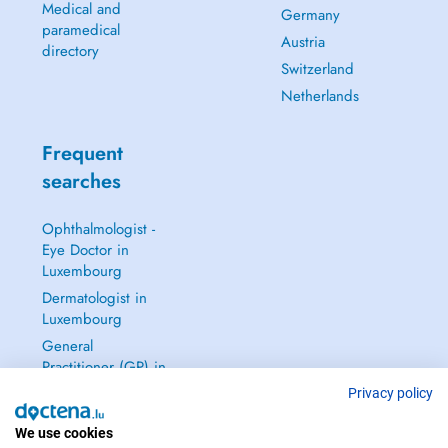
Medical and
Germany
paramedical
Austria
directory
Switzerland
Netherlands
Frequent
searches
Ophthalmologist -
Eye Doctor in
Luxembourg
Dermatologist in
Luxembourg
General
Practitioner (GP) in
Luxembourg
Privacy policy
Gynecologist in
We use cookies
Luxembourg