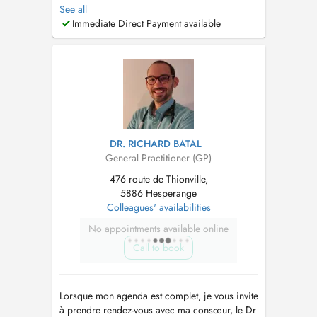
uniquement sur RDV. Vous pouvez nous
See all
joindre au NUMERO 2857721 (de 8h-11h30 et
Immediate Direct Payment available
de 14h-17h) ou par MAIL sur
info@cmroeser.lu
...
DR. RICHARD BATAL
General Practitioner (GP)
476 route de Thionville,
5886 Hesperange
Colleagues' availabilities
No appointments available online
Call to book
Lorsque mon agenda est complet, je vous invite
à prendre rendez-vous avec ma consœur, le Dr