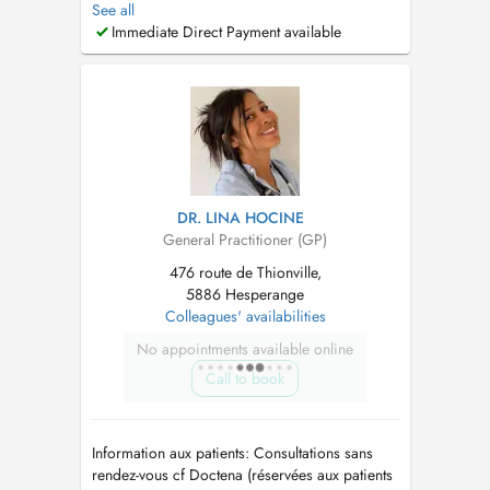
See all
288559-1 Merci de votre compréhension que
Immediate Direct Payment available
Dr Pamela Frisch ne prend plus de nouveau
patients pour un suivi en médecine générale
sauf urgences ou échographies. C...
DR. LINA HOCINE
General Practitioner (GP)
476 route de Thionville,
5886 Hesperange
Colleagues' availabilities
No appointments available online
Call to book
Information aux patients: Consultations sans
rendez-vous cf Doctena (réservées aux patients