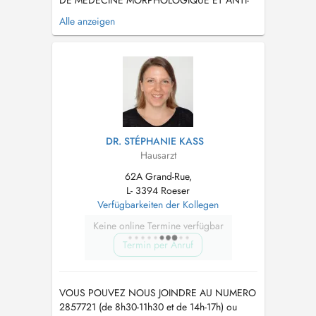
DE MEDECINE MORPHOLOGIQUE ET ANTI-
AGE Image corporelle et prévention dans le
Alle anzeigen
vieillissement DIPLOME QUALIFIANT
RECONNU PAR LE CONSEIL NATIONAL DE
L'ORDRE DES MEDECINS FRANCAIS -
Diplôme du Collège National de Médecine
Esthéti...
DR. STÉPHANIE KASS
Hausarzt
62A Grand-Rue,
L- 3394 Roeser
Verfügbarkeiten der Kollegen
Keine online Termine verfügbar
Termin per Anruf
VOUS POUVEZ NOUS JOINDRE AU NUMERO
2857721 (de 8h30-11h30 et de 14h-17h) ou