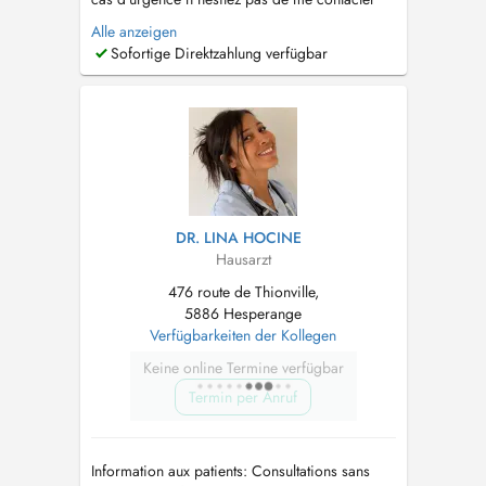
par mail:
p.frisch@cmhesper.lu
ou par Tel:
Alle anzeigen
288559-1 Merci de votre compréhension que
Sofortige Direktzahlung verfügbar
Dr Pamela Frisch ne prend plus de nouveau
patients pour un suivi en médecine générale
sauf urgences ou échographies. C...
DR. LINA HOCINE
Hausarzt
476 route de Thionville,
5886 Hesperange
Verfügbarkeiten der Kollegen
Keine online Termine verfügbar
Termin per Anruf
Information aux patients: Consultations sans