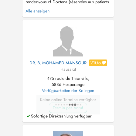
rendez-vous cf Doctena (réservées aux patients
connus du centre) -Sans majoration -Accès
Alle anzeigen
selon l'ordre d'arrivée Consultation non
garantie : dépend de l'affluence et des
créneaux disponibles. Consultations sur
rendez-vous -M...
2105
DR. B. MOHAMED MANSOUR
Hausarzt
476 route de Thionville,
5886 Hesperange
Verfügbarkeiten der Kollegen
Keine online Termine verfügbar
Termin per Anruf
Sofortige Direktzahlung verfügbar