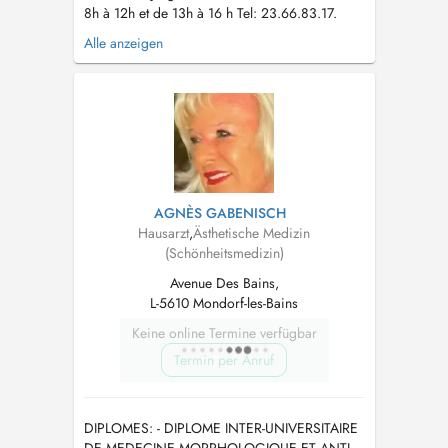
8h à 12h et de 13h à 16 h Tel: 23.66.83.17.
Nous vous prions de bien vouloir porter un
Alle anzeigen
masque au sein du centre médical en cas de
fièvre et/ou symptômes respiratoires. The
secretary is available to answer your calls from
monday to friday from 8am to...
AGNÈS GABENISCH
Hausarzt
,
Ästhetische Medizin
(Schönheitsmedizin)
Avenue Des Bains,
L-5610 Mondorf-les-Bains
Keine online Termine verfügbar
Termin per Anruf
DIPLOMES: - DIPLOME INTER-UNIVERSITAIRE