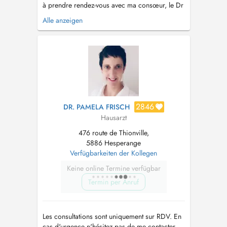
à prendre rendez-vous avec ma consœur, le Dr
Hocine Lina avec qui je partage mon cabinet.
Alle anzeigen
Consultations sans rendez-vous cf Doctena
(réservées aux patients connus du centre) -Sans
majoration -Accès selon l'ordre d'arrivée
Consultation non garan...
2846
DR. PAMELA FRISCH
Hausarzt
476 route de Thionville,
5886 Hesperange
Verfügbarkeiten der Kollegen
Keine online Termine verfügbar
Termin per Anruf
Les consultations sont uniquement sur RDV. En
cas d'urgence n'hésitez pas de me contacter