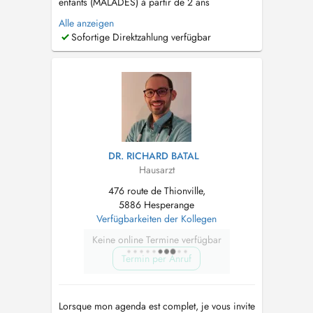
enfants (MALADES) à partir de 2 ans
uniquement sur RDV. Vous pouvez nous
Alle anzeigen
joindre au NUMERO 2857721 (de 8h-11h30 et
Sofortige Direktzahlung verfügbar
de 14h-17h) ou par MAIL sur
info@cmroeser.lu
...
DR. RICHARD BATAL
Hausarzt
476 route de Thionville,
5886 Hesperange
Verfügbarkeiten der Kollegen
Keine online Termine verfügbar
Termin per Anruf
Lorsque mon agenda est complet, je vous invite