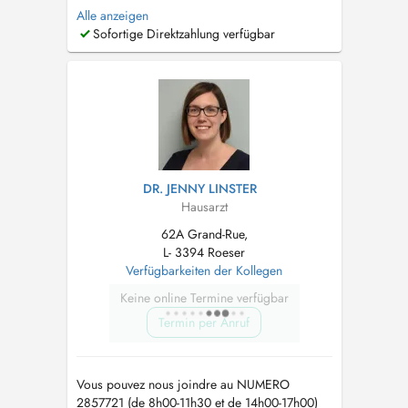
envoyez nous un MAIL sur
info@cmroeser.lu
Alle anzeigen
Pour garantir une bonne prise en charge de
Sofortige Direktzahlung verfügbar
ses patients Dr. Kass n'accepte actuellement
plus la prise en charge de nouveaux patients.
Merci pour votre compréhension. Médecin ...
DR. JENNY LINSTER
Hausarzt
62A Grand-Rue,
L- 3394 Roeser
Verfügbarkeiten der Kollegen
Keine online Termine verfügbar
Termin per Anruf
Vous pouvez nous joindre au NUMERO
2857721 (de 8h00-11h30 et de 14h00-17h00)