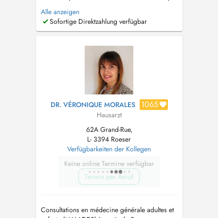
ou envoyez-nous un email sur
info@cmroeser.lu
Alle anzeigen
Pour garantir une bonne prise en charge de
Sofortige Direktzahlung verfügbar
ses patients, Dr. Linster n'accepte actuellement
plus la prise en charge de nouveaux patients
qui n'habitent pas dans la commune ...
1065
DR. VÉRONIQUE MORALES
Hausarzt
62A Grand-Rue,
L- 3394 Roeser
Verfügbarkeiten der Kollegen
Keine online Termine verfügbar
Termin per Anruf
Consultations en médecine générale adultes et