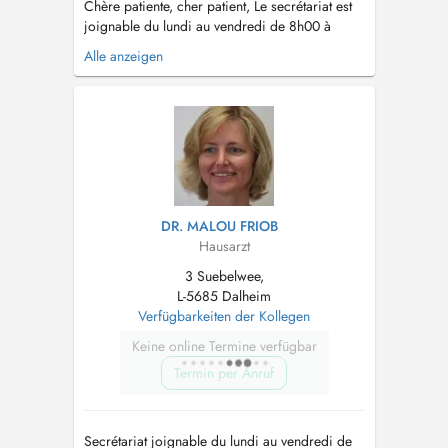
Chère patiente, cher patient, Le secrétariat est
joignable du lundi au vendredi de 8h00 à
12h00 et (sauf mercredi après-midi) de 13h00
Alle anzeigen
à 17h00 Tél. : 23 66 83 17 En cas de fièvre
et/ou de symptômes respiratoires, nous vous
prions de bien vouloir porter un masque
chirurgical à l'intérieur du centr...
DR. MALOU FRIOB
Hausarzt
3 Suebelwee,
L-5685 Dalheim
Verfügbarkeiten der Kollegen
Keine online Termine verfügbar
Termin per Anruf
Secrétariat joignable du lundi au vendredi de