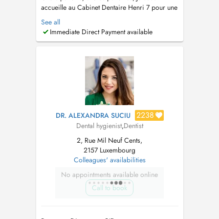
accueille au Cabinet Dentaire Henri 7 pour une
prise en charge globale de votre santé bucco-
See all
dentaire. Je réalise les spécialités suivantes: -
Immediate Direct Payment available
Parodontologie : bilans, traitements des
maladies des gencives, surfacages et
maintenances parodontales. - S...
2238
DR. ALEXANDRA SUCIU
Dental hygienist
,
Dentist
2, Rue Mil Neuf Cents,
2157 Luxembourg
Colleagues' availabilities
No appointments available online
Call to book