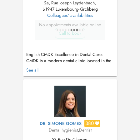
2a, Rue Joseph Leydenbach,
L-1947 Luxembourg-Kirchberg
Colleagues' availabilities
No appointments available online
Call to book
English CMDK Excellence in Dental Care:
CMDK is a modern dental clinic located in the
heart of Kirchberg, Luxembourg, combining
See all
advanced dentistry with personalized patient
care. Our highly qualified team works with
precision, empathy, and state-of-the-art
technology. We provide a full ran...
380
DR. SIMONE GOMES
Dental hygienist
,
Dentist
53 Rue De Clausen,