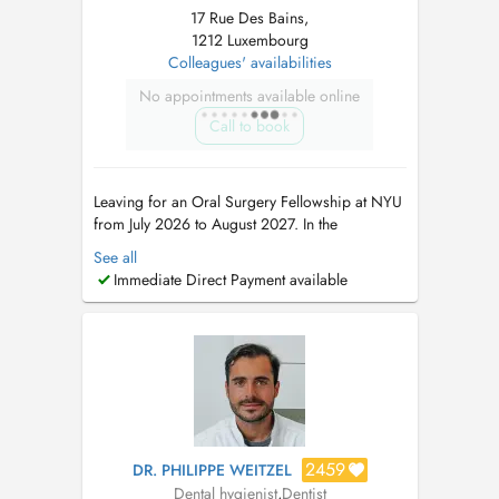
17 Rue Des Bains,
1212 Luxembourg
Colleagues' availabilities
No appointments available online
Call to book
Leaving for an Oral Surgery Fellowship at NYU
from July 2026 to August 2027. In the
meantime, please book appointments with Dr
See all
Maria Teresa Weitzel (8 rue Cyprien Merjai and
Immediate Direct Payment available
17 rue des Bains, 1st floor) or Dr Philippe
Weitzel (17 rue des Bains, 1st floor)....
2459
DR. PHILIPPE WEITZEL
Dental hygienist
,
Dentist