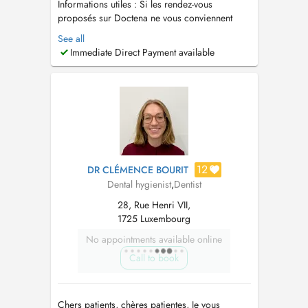
Informations utiles : Si les rendez-vous
proposés sur Doctena ne vous conviennent
pas, ou en cas d'urgence dentaire ou pour tout
See all
autre renseignement, n'hésitez pas à nous
Immediate Direct Payment available
contacter au 26 26 24 22. Un stationnement est
disponible à proximité, au parking des Glacis.
L'accès est également possibl...
12
DR CLÉMENCE BOURIT
Dental hygienist
,
Dentist
28, Rue Henri VII,
1725 Luxembourg
No appointments available online
Call to book
Chers patients, chères patientes, Je vous