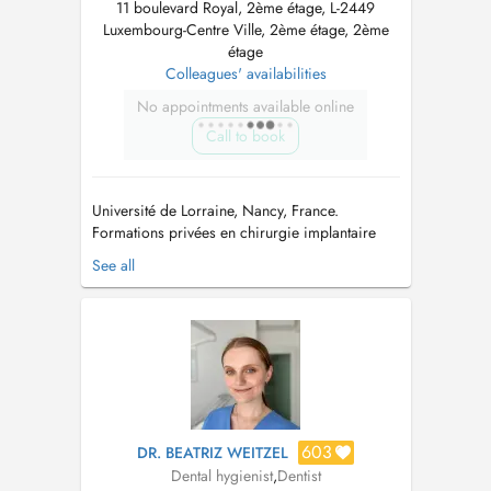
11 boulevard Royal, 2ème étage, L-2449
Luxembourg-Centre Ville, 2ème étage, 2ème
étage
Colleagues' availabilities
No appointments available online
Call to book
Université de Lorraine, Nancy, France.
Formations privées en chirurgie implantaire
Certificat AFCN/FANC pour l utilisation et l
See all
exploitation de cone beam CT - Université
catholique de Louvin & Ministère de la santé du
Grand Duché du Luxembourg => Nous ne
pratiquons que de la chirurgie. => ...
603
DR. BEATRIZ WEITZEL
Dental hygienist
,
Dentist