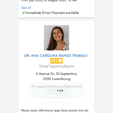
from July 2026 to August 2027. In the
meantime, please book appointments with Dr
See all
Maria Teresa Weitzel (8 rue Cyprien Merjai and
Immediate Direct Payment available
17 rue des Bains, 1st floor) or Dr Philippe
Weitzel (17 rue des Bains, 1st floor)....
DR. ANA CAROLINA RAMOS TRABULO
585
Dental hygienist
,
Dentist
6 Avenue Du 10 Septembre,
2550 Luxembourg
No appointments available online
Call to book
Nous vous informons que nous avons mis en