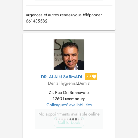
urgences et autres rendez-vous téléphoner
661435582
79
DR. ALAIN SARMADI
Dental hygienist
,
Dentist
7a, Rue De Bonnevoie,
1260 Luxembourg
Colleagues' availabilities
No appointments available online
Call to book