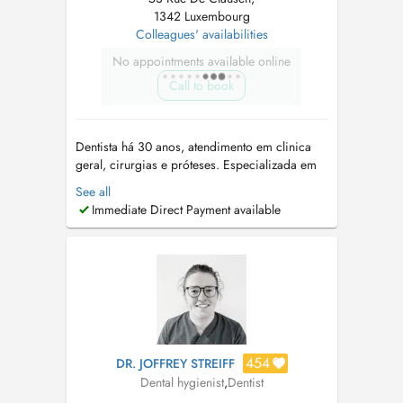
1342 Luxembourg
Colleagues' availabilities
No appointments available online
Call to book
Dentista há 30 anos, atendimento em clinica
geral, cirurgias e próteses. Especializada em
Ortodontia e Ortopedia Funcional dos
See all
maxilares. Especialista também em disturbios
Immediate Direct Payment available
do sono, como ronco e apnéia do sono.
CLAUSEN CABINET DENTAIRE +352 691
181740 Dentiste depuis 30 ans, soins en
clinique gén...
454
DR. JOFFREY STREIFF
Dental hygienist
,
Dentist