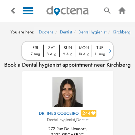
You are here:
Doctena
Dentist
Dental hygienist
Kirchberg
FRI
SAT
SUN
MON
TUE
7 Aug
8 Aug
9 Aug
10 Aug
11 Aug
Book a Dental hygienist appointment near Kirchberg
244
DR. INÊS COUCEIRO
Dental hygienist
,
Dentist
272 Rue De Neudorf,
2222 KIRCHBERG