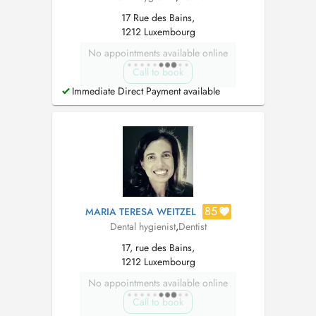
17 Rue des Bains,
1212 Luxembourg
No appointments available online
Call to book
Immediate Direct Payment available
85
MARIA TERESA WEITZEL
Dental hygienist
,
Dentist
17, rue des Bains,
1212 Luxembourg
No appointments available online
Call to book