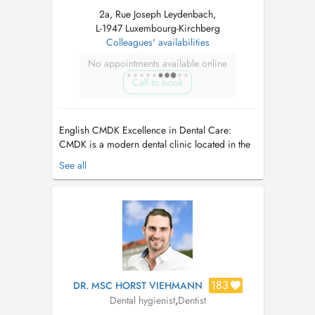
2a, Rue Joseph Leydenbach,
L-1947 Luxembourg-Kirchberg
Colleagues' availabilities
No appointments available online
Call to book
English CMDK Excellence in Dental Care:
CMDK is a modern dental clinic located in the
heart of Kirchberg, Luxembourg, combining
See all
advanced dentistry with personalized patient
care. Our highly qualified team works with
precision, empathy, and state-of-the-art
technology. We provide a full ra...
183
DR. MSC HORST VIEHMANN
Dental hygienist
,
Dentist