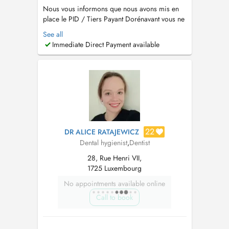
Nous vous informons que nous avons mis en
place le PID / Tiers Payant Dorénavant vous ne
payerez plus que la part non pris en charge par
See all
la CNS EN CAS D'INDISPONIBILITÉ AVEC DR
Immediate Direct Payment available
SARMADI, VEUILLEZ CONTACTER le +352 49
57 99...
22
DR ALICE RATAJEWICZ
Dental hygienist
,
Dentist
28, Rue Henri VII,
1725 Luxembourg
No appointments available online
Call to book