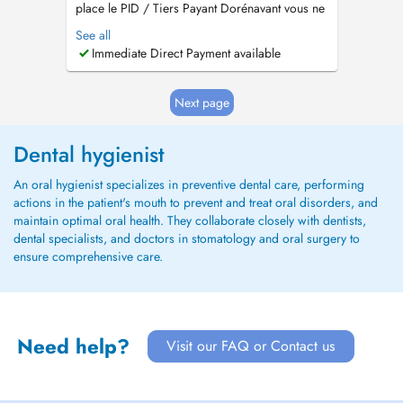
place le PID / Tiers Payant Dorénavant vous ne
payerez plus que la part non pris en charge par
See all
la CNS Traitements: - Consultation d'évaluation
Immediate Direct Payment available
- Urgence (Dent Cassé, Douleur, Abcès) -
Détartrage (Nettoyage) - Obturation Dentaire
(Carie) - Extraction D...
Next page
Dental hygienist
An oral hygienist specializes in preventive dental care, performing
actions in the patient's mouth to prevent and treat oral disorders, and
maintain optimal oral health. They collaborate closely with dentists,
dental specialists, and doctors in stomatology and oral surgery to
ensure comprehensive care.
Need help?
Visit our FAQ or Contact us