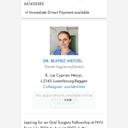
661435582
Immediate Direct Payment available
DR. BEATRIZ WEITZEL
Dental hygienist
,
Dentist
8, rue Cyprien Merjai,
L-2145 Luxembourg-Beggen
Colleagues' availabilities
No appointments available online
Call to book
Leaving for an Oral Surgery Fellowship at NYU