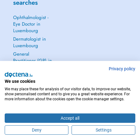
searches
Ophthalmologist -
Eye Doctor in
Luxembourg
Dermatologist in
Luxembourg
General
Practitioner (GP) in
Luxembourg
Privacy policy
Gynecologist in
We use cookies
Luxembourg
We may place these for analysis of our visitor data, to improve our website,
See all →
show personalised content and to give you a great website experience. For
more information about the cookies open the cookie manager settings.
Accept all
IN CASE OF EMERGENCIES, PLEASE CONTACT : 112
Deny
Settings
Copyright © 2026 - DOCTENA S.A. 42, Rue de la Vallée, L-2661 Luxembourg