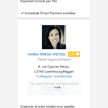
Payement Directe par PID
Immediate Direct Payment available
239
MARIA TERESA WEITZEL
Dental hygienist
,
Dentist
8, rue Cyprien Merjai,
L-2145 Luxembourg-Beggen
Colleagues' availabilities
No appointments available online
Call to book
Urgences et autre rendez-vous appeler