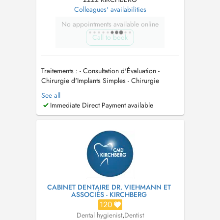
Colleagues' availabilities
No appointments available online
Call to book
Traitements : - Consultation d'Évaluation -
Chirurgie d'Implants Simples - Chirurgie
d'Implants Complexe - Greffe Gingivale -
See all
Facettes Esthétiques en Céramique - Extraction
Immediate Direct Payment available
Dents de Sagesse - Urgences (dent cassée,
douleur, abcès) - Détartrage dentaire
(nettoyage) - Obturation dentaire (...
CABINET DENTAIRE DR. VIEHMANN ET
ASSOCIÉS - KIRCHBERG
120
Dental hygienist
,
Dentist