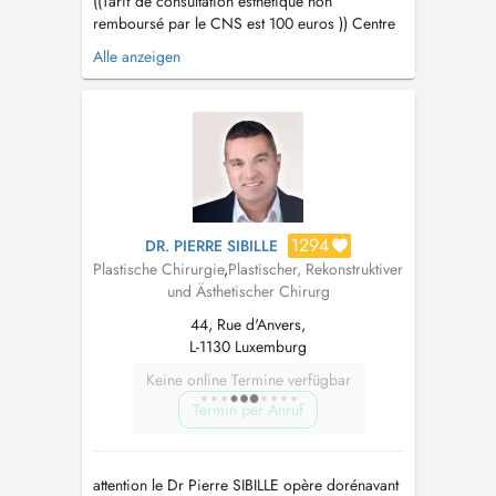
((Tarif de consultation esthétique non
remboursé par le CNS est 100 euros )) Centre
médico-chirurgicale pour lensemble des actes
Alle anzeigen
de médecine esthétique et chirurgie esthétique
Bloc opératoire dédié pour la chirurgie
esthétique sous anesthésie locale : ( paupières ,
mini-lift de visage , lipoasp...
1294
DR. PIERRE SIBILLE
Plastische Chirurgie
,
Plastischer, Rekonstruktiver
und Ästhetischer Chirurg
44, Rue d'Anvers,
L-1130 Luxemburg
Keine online Termine verfügbar
Termin per Anruf
attention le Dr Pierre SIBILLE opère dorénavant