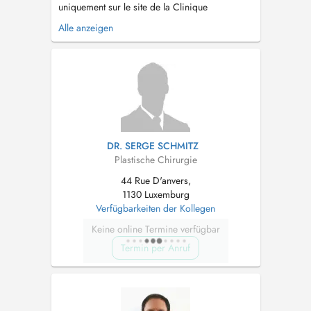
uniquement sur le site de la Clinique
MAJORELLE à NANCY Langues parlées ;
Alle anzeigen
français, anglais, allemand LORSQUE VOUS
ETES ARRIVE DANS LE CABINET MERCI DE
VOUS INSTALLER DIRECTEMENT EN SALLE D
ATTENTE, sans déranger les secretaires des
autres c...
DR. SERGE SCHMITZ
Plastische Chirurgie
44 Rue D'anvers,
1130 Luxemburg
Verfügbarkeiten der Kollegen
Keine online Termine verfügbar
Termin per Anruf