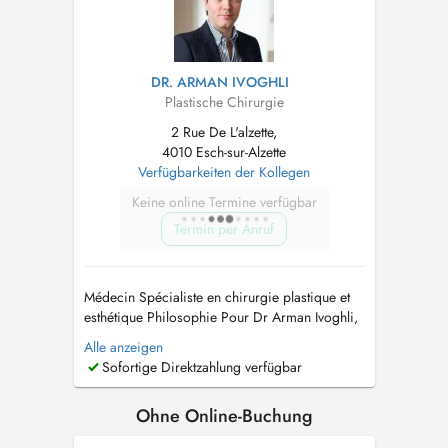
DR. ARMAN IVOGHLI
Plastische Chirurgie
2 Rue De L'alzette,
4010 Esch-sur-Alzette
Verfügbarkeiten der Kollegen
Keine online Termine verfügbar
Termin per Anruf
Médecin Spécialiste en chirurgie plastique et
esthétique Philosophie Pour Dr Arman Ivoghli,
la chirurgie plastique est un domaine très
Alle anzeigen
diversifié et beaucoup de choses sont
Sofortige Direktzahlung verfügbar
dorénavant possibles. Sa philosophie est de
fournir aux patients un équilibre optimal entre
Ohne Online-Buchung
ce qui est médicalement raisonn...