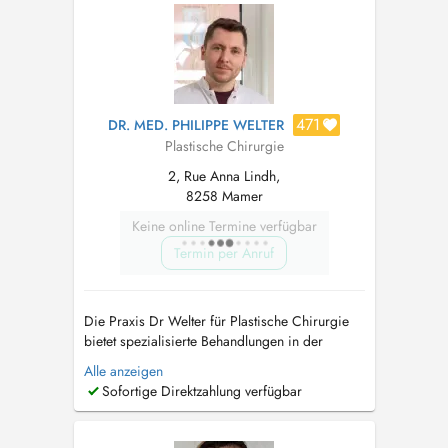
471
DR. MED. PHILIPPE WELTER
Plastische Chirurgie
2, Rue Anna Lindh,
8258 Mamer
Keine online Termine verfügbar
Termin per Anruf
Die Praxis Dr Welter für Plastische Chirurgie
bietet spezialisierte Behandlungen in der
dermatologischen Chirurgie sowie Eingriffe an
Alle anzeigen
Weichteilen, einschließlich Rekonstruktionen.
Sofortige Direktzahlung verfügbar
Zusätzlich werden kosmetische Behandlungen
wie Faltenbehandlungen, Narbenbehandlungen
und andere Verfahren angeboten. ...