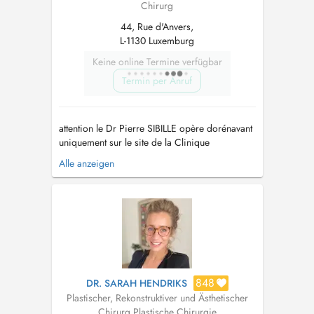
Chirurg
44, Rue d'Anvers,
L-1130 Luxemburg
Keine online Termine verfügbar
Termin per Anruf
attention le Dr Pierre SIBILLE opère dorénavant
uniquement sur le site de la Clinique
MAJORELLE à NANCY Langues parlées ;
Alle anzeigen
français, anglais, allemand LORSQUE VOUS
ETES ARRIVE DANS LE CABINET MERCI DE
VOUS INSTALLER DIRECTEMENT EN SALLE D
ATTENTE, sans déranger les secretaires des
autres c...
848
DR. SARAH HENDRIKS
Plastischer, Rekonstruktiver und Ästhetischer
Chirurg
,
Plastische Chirurgie