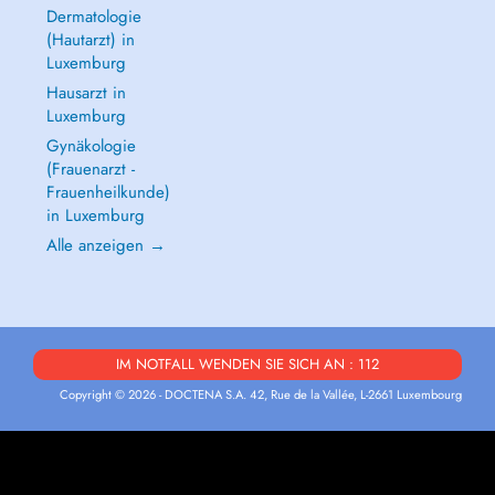
Dermatologie
(Hautarzt) in
Luxemburg
Hausarzt in
Luxemburg
Gynäkologie
(Frauenarzt -
Frauenheilkunde)
in Luxemburg
Alle anzeigen →
IM NOTFALL WENDEN SIE SICH AN : 112
Copyright © 2026 - DOCTENA S.A. 42, Rue de la Vallée, L-2661 Luxembourg