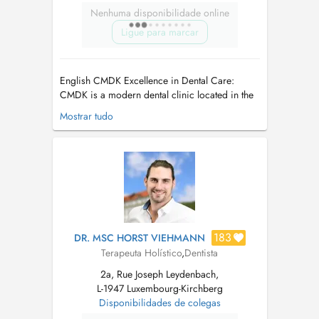
Nenhuma disponibilidade online
Ligue para marcar
English CMDK Excellence in Dental Care:
CMDK is a modern dental clinic located in the
heart of Kirchberg, Luxembourg, combining
Mostrar tudo
advanced dentistry with personalized patient
care. Our highly qualified team works with
precision, empathy, and state-of-the-art
technology. We provide a full ra...
183
DR. MSC HORST VIEHMANN
Terapeuta Holístico
,
Dentista
2a, Rue Joseph Leydenbach,
L-1947 Luxembourg-Kirchberg
Disponibilidades de colegas