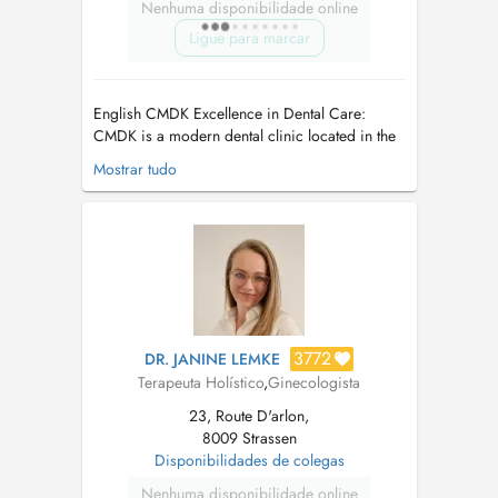
Nenhuma disponibilidade online
Ligue para marcar
English CMDK Excellence in Dental Care:
CMDK is a modern dental clinic located in the
heart of Kirchberg, Luxembourg, combining
Mostrar tudo
advanced dentistry with personalized patient
care. Our highly qualified team works with
precision, empathy, and state-of-the-art
technology. We provide a full ran...
3772
DR. JANINE LEMKE
Terapeuta Holístico
,
Ginecologista
23, Route D'arlon,
8009 Strassen
Disponibilidades de colegas
Nenhuma disponibilidade online