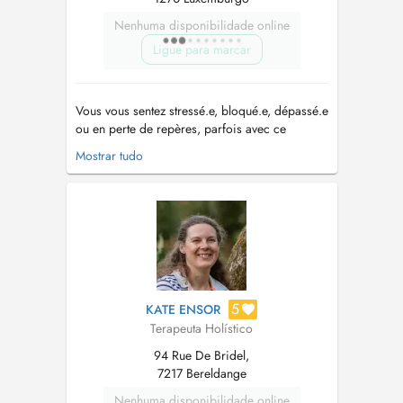
Nenhuma disponibilidade online
Ligue para marcar
Vous vous sentez stressé.e, bloqué.e, dépassé.e
ou en perte de repères, parfois avec ce
sentiment diffus que « quelque chose ne va
Mostrar tudo
plus » sans toujours savoir quoi. Vous aimeriez
y voir plus clair, vous reconnecter à ce qui
compte vraiment pour vous, et avancer vers
plus de sérénité et de justesse d...
5
KATE ENSOR
Terapeuta Holístico
94 Rue De Bridel,
7217 Bereldange
Nenhuma disponibilidade online