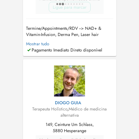
Ligue para marcar
Termine/Appointments/RDV --> NAD+ &
Vitamin-Infusion, Derma Pen, Laser hair
removal and cosmetic medecin on --> Doctena
Mostrar tudo
NAD+ CENTER Dr. Janine Lemke Ihre
Pagamento Imediato Direto disponível
erfahrene Frauenärztin für einfühlsame
Gynäkologie und individuelle Betreuung Dr.
Janine Lemke ist Ihre vertrauensvolle
Ansprechpartnerin ...
DIOGO GUIA
Terapeuta Holístico
,
Médico de medicina
alternativa
149, Ceinture Um Schlass,
5880 Hesperange