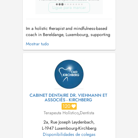
Ligue para marcar
Im a holistic therapist and mindfulness-based
coach in Bereldange, Luxembourg, supporting
adults and young people (12+) experiencing
Mostrar tudo
stress, anxiety, or emotional overwhelm, or
navigating life transitions such as exam anxiety,
parenthood, midlife change, menopause, or
career shifts. I work with clie...
CABINET DENTAIRE DR. VIEHMANN ET
ASSOCIÉS - KIRCHBERG
120
Terapeuta Holístico
,
Dentista
2a, Rue Joseph Leydenbach,
L-1947 Luxembourg-Kirchberg
Disponibilidades de colegas