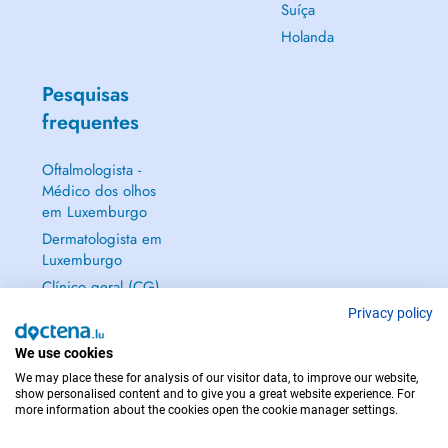
Suíça
Holanda
Pesquisas
frequentes
Oftalmologista -
Médico dos olhos
em Luxemburgo
Dermatologista em
Luxemburgo
Clínico geral (CG)
em Luxemburgo
Privacy policy
Ginecologista em
We use cookies
Luxemburgo
We may place these for analysis of our visitor data, to improve our website,
Mostrar tudo →
show personalised content and to give you a great website experience. For
more information about the cookies open the cookie manager settings.