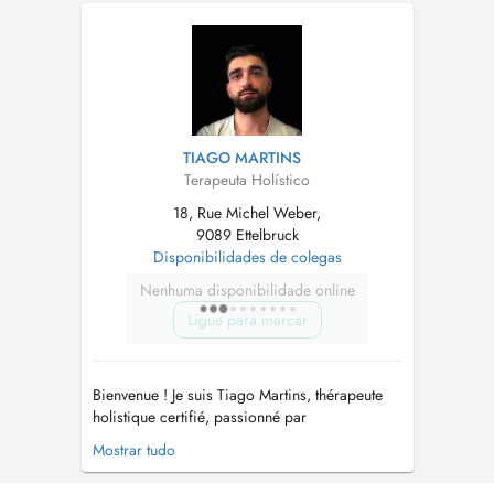
Eenzelpersounen a Koppelen op hirem Wee zu
méi Selbstbewosstsinn, bannenzeger
Sécherheet an engem erfëllte Liewen. Mäin
Usaz verbënnt en déif...
TIAGO MARTINS
Terapeuta Holístico
18, Rue Michel Weber,
9089 Ettelbruck
Disponibilidades de colegas
Nenhuma disponibilidade online
Ligue para marcar
Bienvenue ! Je suis Tiago Martins, thérapeute
holistique certifié, passionné par
l'accompagnement de la personne dans sa
Mostrar tudo
globalité : le corps, l'esprit et les émotions. Je
vous accueille dans un cadre bienveillant,