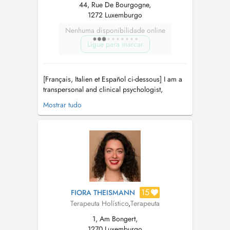
44, Rue De Bourgogne,
1272 Luxemburgo
Nenhuma disponibilidade online
Ligue para marcar
[Français, Italien et Español ci-dessous] I am a
transpersonal and clinical psychologist,
archetypal coach, and holistic therapist with a
Mostrar tudo
background in international management and
business consulting. Currently, I am also
training to become a Jungian Analyst
recognized by the International A...
15
FIORA THEISMANN
Terapeuta Holístico
,
Terapeuta
1, Am Bongert,
1270 Luxemburgo