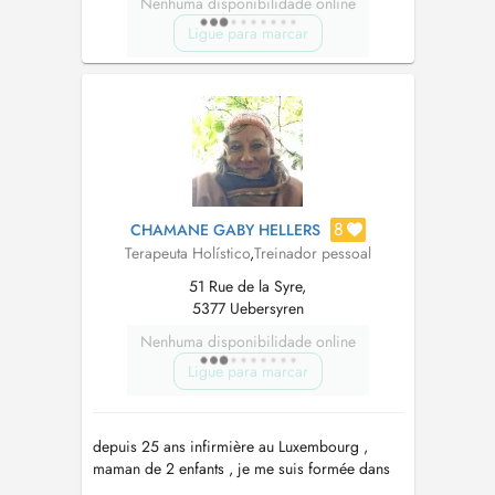
Nenhuma disponibilidade online
Ligue para marcar
8
CHAMANE GABY HELLERS
Terapeuta Holístico
,
Treinador pessoal
51 Rue de la Syre,
5377 Uebersyren
Nenhuma disponibilidade online
Ligue para marcar
depuis 25 ans infirmière au Luxembourg ,
maman de 2 enfants , je me suis formée dans
le domaine du bien - être, je vous propose