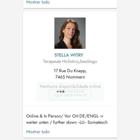
Mostrar tudo
consultation chamanique, voyage et méditation
chamanique guidée, guérison enfant intérieure
guérison d'âme gestion des traumas gestion de
la douleur se redynamiser...
STELLA WITRY
Terapeuta Holístico
,
Sexólogo
17 Rue Du Knapp,
7465 Nommern
Nenhuma disponibilidade online
Ligue para marcar
Online & In Person/ Vor Ort DE/ENGL ->
weiter unten / further down --LU-- Somatesch
Sexualtherapie & Trauma-informéiert
Mostrar tudo
Kierperaarbecht Ech begleeden