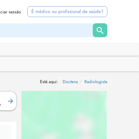
É médico ou profissional de saúde?
iciar sessão
Está aqui:
Doctena
Radiologista
.
o.