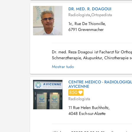
DR. MED. R. DOAGOUI
Radiologista
,
Ortopedista
1c, Rue De Thionville,
6791 Grevenmacher
Dr. med. Reza Doagoui ist Facharzt für Ortho
Schmerztherapie, Akupunktur, Chirotherapie s
Universität Erlangen-Nürnberg in Bayern. Die 
Mostrar tudo
CENTRE MEDICO - RADIOLOGIQ
AVICENNE
850
Radiologista
11 Rue Helen Buchholtz,
4048 Esch-sur-Alzette