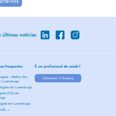
acte-nos
últimas notícias
sas frequentes
É um profissional de saúde?
ogista - Médico dos
Subscrever à Doctena
m Luxemburgo
logista em Luxemburgo
 geral (CG) em
urgo
ogista em Luxemburgo
 tudo →