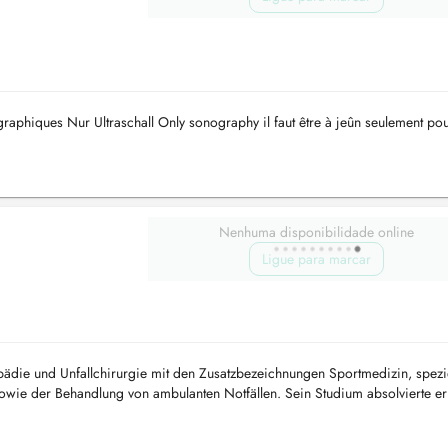
phiques Nur Ultraschall Only sonography il faut être à jeûn seulement po
Nenhuma disponibilidade online
Ligue para marcar
pädie und Unfallchirurgie mit den Zusatzbezeichnungen Sportmedizin, spezi
owie der Behandlung von ambulanten Notfällen. Sein Studium absolvierte er
fachä...