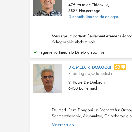
476 route de Thionville,
5886 Hesperange
Disponibilidades de colegas
Message important: Seulement examens échogra
échographie abdominale
Pagamento Imediato Direto disponível
58
DR. MED. R. DOAGOUI
Radiologista
,
Ortopedista
9, Route De Diekirch,
6430 Echternach
Dr. med. Reza Doagoui ist Facharzt für Ortho
Schmerztherapie, Akupunktur, Chirotherapie s
Universität Erlangen-Nürnberg in Bayern. Die 
Mostrar tudo