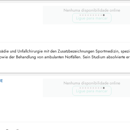
Nenhuma disponibilidade online
Ligue para marcar
pädie und Unfallchirurgie mit den Zusatzbezeichnungen Sportmedizin, spezi
owie der Behandlung von ambulanten Notfällen. Sein Studium absolvierte er
fachä...
UE
Nenhuma disponibilidade online
Ligue para marcar