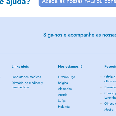
de ajuda?
Aceda às nossas FAQ ou cont
Siga-nos e acompanhe as nossas 
Links úteis
Nós estamos lá
Pesqui
o
Laboratórios médicos
Luxemburgo
Oftalmol
olhos e
Diretório de médicos y
Bélgica
paramédicos
Dermato
Alemanha
Clínico
Áustria
Luxemb
Suíça
Ginecol
Holanda
Mostrar