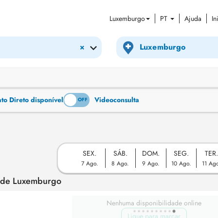
Luxemburgo
PT
Ajuda
In
×
o Direto disponível
Videoconsulta
ON
OFF
SEX.
SÁB.
DOM.
SEG.
TER
7 Ago.
8 Ago.
9 Ago.
10 Ago.
11 Ag
o de Luxemburgo
Nenhuma disponibilidade online
Ligue para marcar