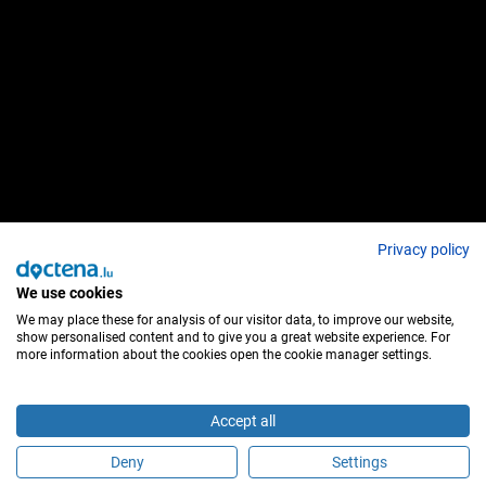
Privacy policy
We use cookies
We may place these for analysis of our visitor data, to improve our website,
show personalised content and to give you a great website experience. For
more information about the cookies open the cookie manager settings.
Accept all
Deny
Settings
É este profissional de saúde?