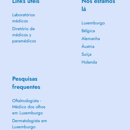
Links úteis
Nós estamos
lá
Laboratórios
médicos
Luxemburgo
Diretório de
Bélgica
médicos y
Alemanha
paramédicos
Áustria
Suíça
Holanda
Pesquisas
frequentes
Oftalmologista -
Médico dos olhos
em Luxemburgo
Dermatologista em
Luxemburgo