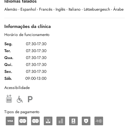
Idiomas falados
Alemão
- Espanhol
- Francês
- Inglês
- Italiano
- Lëtzebuergesch
- Árabe
DR PATRIZIA DEL FABBRO – médecin spécialiste en neurologie
SOPHIE LUDOVICY – médecin spécialiste en cardiologie
Informações da clínica
DR RENZO DEL FABBRO – médecin spécialiste en radiologie
Horário de funcionamento
Seg.
07:30-17:30
DR PETER BINZ – médecin spécialiste en psychiatrie
Ter.
07:30-17:30
Qua.
07:30-17:30
Qui.
07:30-17:30
Nous garantissons une prise en charge globale ainsi que spécialisée
Sex.
07:30-17:30
dans notre cabinet pluridisciplinaire.
Sáb.
09:00-13:00
Acessibilidade
Tipos de pagamento