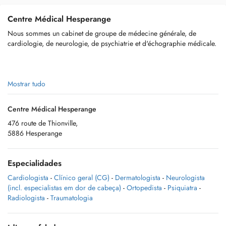
Centre Médical Hesperange
Nous sommes un cabinet de groupe de médecine générale, de
cardiologie, de neurologie, de psychiatrie et d'échographie médicale.
Ouvert de lundi à vendredi 7.30-17:30
Mostrar tudo
Centre Médical Hesperange
476 route de Thionville,
DR PAMELA FRISCH – médecin généraliste
5886 Hesperange
DR THIERRY NICLOU – médecin généraliste
Especialidades
DR GUY SCHANEN – médecin généraliste
Cardiologista
-
Clínico geral (CG)
-
Dermatologista
-
Neurologista
PASCALE SCHANEN – médecin généraliste
(incl. especialistas em dor de cabeça)
-
Ortopedista
-
Psiquiatra
-
Radiologista
-
Traumatologia
MARC TRIERWEILER – médecin généraliste
DR RICHARD BATAL – médecin généraliste