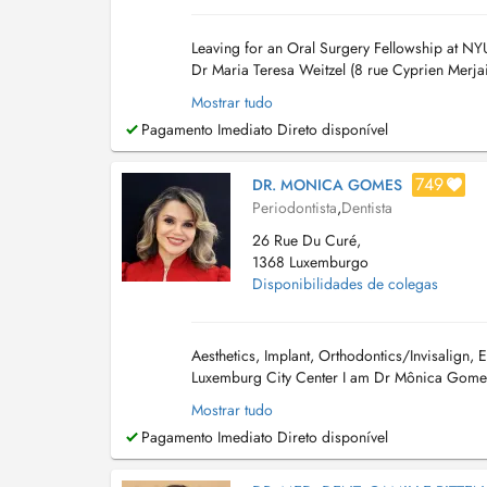
Leaving for an Oral Surgery Fellowship at NY
Dr Maria Teresa Weitzel (8 rue Cyprien Merjai 
floor)....
Mostrar tudo
Pagamento Imediato Direto disponível
749
DR. MONICA GOMES
Periodontista
,
Dentista
26 Rue Du Curé,
1368 Luxemburgo
Disponibilidades de colegas
Aesthetics, Implant, Orthodontics/Invisalig
Luxemburg City Center I am Dr Mônica Gomes, 
training and multidisciplinary experience in or
Mostrar tudo
Pagamento Imediato Direto disponível