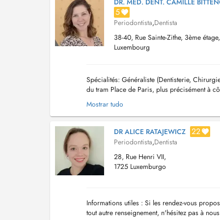
DR. MED. DENT. CAMILLE BITTE
5
Periodontista
,
Dentista
38-40, Rue Sainte-Zithe, 3ème étage
Luxembourg
Spécialités: Généraliste (Dentisterie, Chirurg
du tram Place de Paris, plus précisément à côt
au 3ème étage. Veuillez s'il v...
Mostrar tudo
22
DR ALICE RATAJEWICZ
Periodontista
,
Dentista
28, Rue Henri VII,
1725 Luxemburgo
Informations utiles : Si les rendez-vous prop
tout autre renseignement, n'hésitez pas à nou