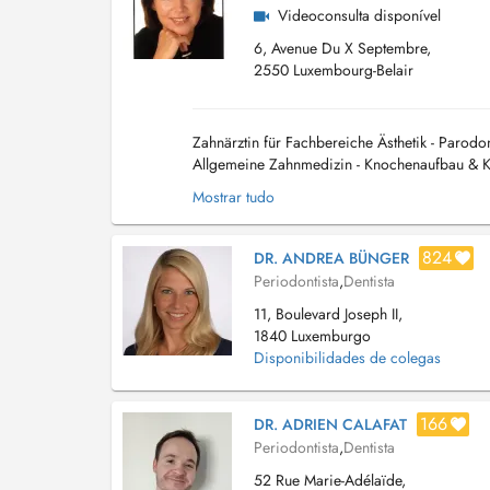
Videoconsulta disponível
6, Avenue Du X Septembre,
2550 Luxembourg-Belair
Zahnärztin für Fachbereiche Ästhetik - Parodon
Allgemeine Zahnmedizin - Knochenaufbau & Kn
Mikrobiolo...
Mostrar tudo
824
DR. ANDREA BÜNGER
Periodontista
,
Dentista
11, Boulevard Joseph II,
1840 Luxemburgo
Disponibilidades de colegas
166
DR. ADRIEN CALAFAT
Periodontista
,
Dentista
52 Rue Marie-Adélaïde,