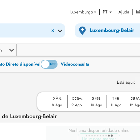
Luxemburgo
PT
Ajuda
In
×
m
o Direto disponível
Videoconsulta
ON
OFF
Está aqui:
SÁB.
DOM.
SEG.
TER.
QUA
8 Ago.
9 Ago.
10 Ago.
11 Ago.
12 Ag
o de Luxembourg-Belair
Nenhuma disponibilidade online
Ligue para marcar