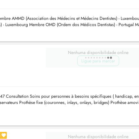
mbre AMMD (Association des Médecins et Médecins Dentistes) - Luxembou
) - Luxembourg Membre OMD (Ordem dos Médicos Dentistas) - Portugal Ma
aria Maitre en Réhab...
Nenhuma disponibilidade online
Ligue para marcar
 47 Consultation Soins pour personnes à besoins spécifiques ( handicap, en
servateurs Prothèse fixe (couronnes, inlays, onlays, bridges) Prothèse amovi
8
Nenhuma disponibilidade online