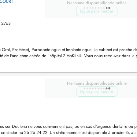
NCOURT
Nenhuma disponibilidade online
Ligue para marcar
, 2763
ie Oral, Prothèse), Parodontologue et Implantologue. Le cabinet est proche de 
é de l'ancienne entrée de l'hôpital ZithaKlinik. Vous nous retrouvez dans la 
Nenhuma disponibilidade online
Ligue para marcar
osés sur Doctena ne vous conviennent pas, ou en cas d'urgence dentaire ou 
s contacter au 26 26 24 22. Un stationnement est disponible à proximité, au