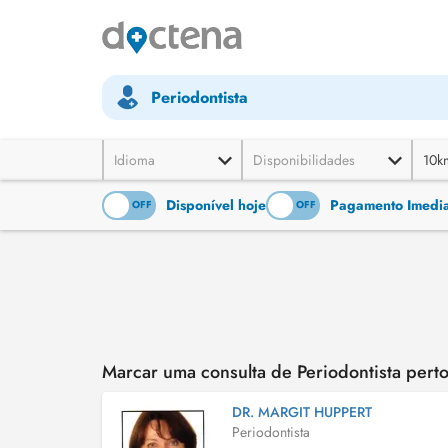
Periodontista
Idioma
Disponibilidades
10k
Disponível hoje
Pagamento Imediat
ON
OFF
ON
OFF
Marcar uma consulta de Periodontista pert
DR. MARGIT HUPPERT
Periodontista