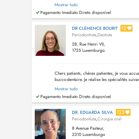
parking des Glacis. L'accès est également poss
Mostrar tudo
Pagamento Imediato Direto disponível
12
DR CLÉMENCE BOURIT
Periodontista
,
Dentista
28, Rue Henri VII,
1725 Luxemburgo
Chers patients, chères patientes, Je vous accu
bucco-dentaire. Je réalise les spécialités suiv
et maintenances parodontales. - S...
Mostrar tudo
Pagamento Imediato Direto disponível
123
DR. EDUARDA SILVA
Periodontista
,
Cirurgia oral
8 Avenue Pasteur,
2310 Luxemburgo