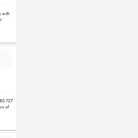
s with
t
680 727
rs of