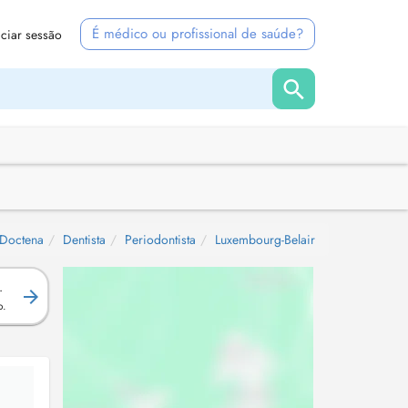
É médico ou profissional de saúde?
iciar sessão
Doctena
Dentista
Periodontista
Luxembourg-Belair
.
o.