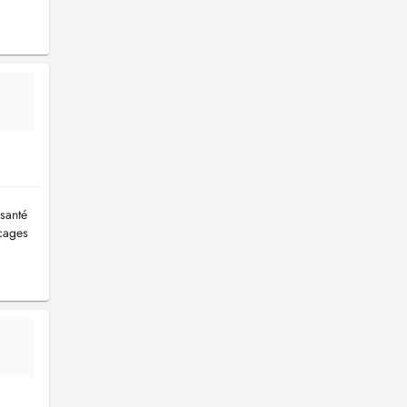
 santé
acages