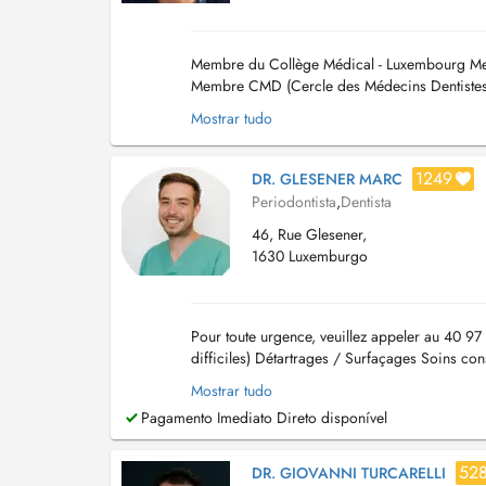
Membre du Collège Médical - Luxembourg Me
Membre CMD (Cercle des Médecins Dentistes
Médicine Dentaire / Mestre em Medicina Dent
Mostrar tudo
1249
DR. GLESENER MARC
Periodontista
,
Dentista
46, Rue Glesener,
1630 Luxemburgo
Pour toute urgence, veuillez appeler au 40 97
difficiles) Détartrages / Surfaçages Soins con
Endodontie Extractions ...
Mostrar tudo
Pagamento Imediato Direto disponível
52
DR. GIOVANNI TURCARELLI