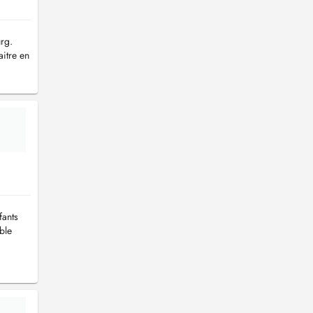
rg.
itre en
fants
ble