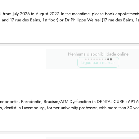
U from July 2026 to August 2027. In the meantime, please book appointment
and 17 rue des Bains, 1st floor) or Dr Philippe Weitzel (17 rue des Bains, 1s
Nenhuma disponibilidade online
Ligue para marcar
n, Endodontic, Parodontic, Bruxism/ATM Dysfunction in DENTAL CURE : 691 
dentist in Luxembourg, former university professor, with more than 30 yea
al...