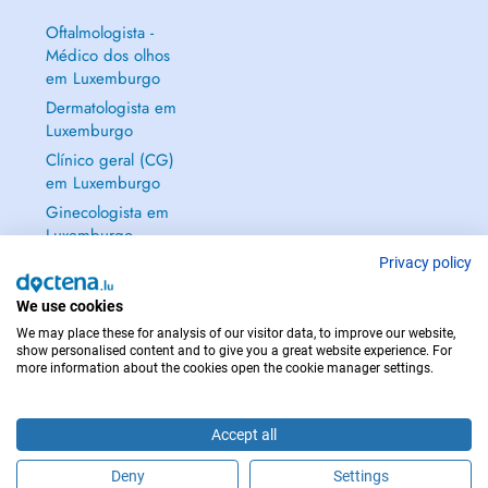
Oftalmologista -
Médico dos olhos
em Luxemburgo
Dermatologista em
Luxemburgo
Clínico geral (CG)
em Luxemburgo
Ginecologista em
Luxemburgo
Mostrar tudo →
Privacy policy
We use cookies
We may place these for analysis of our visitor data, to improve our website,
show personalised content and to give you a great website experience. For
more information about the cookies open the cookie manager settings.
EM CASO DE EMERGÊNCIA, CONTACTE : 112
Copyright © 2026 - DOCTENA S.A. 42, Rue de la Vallée, L-2661 Luxembourg
Accept all
Deny
Settings
Faça uma marcação online