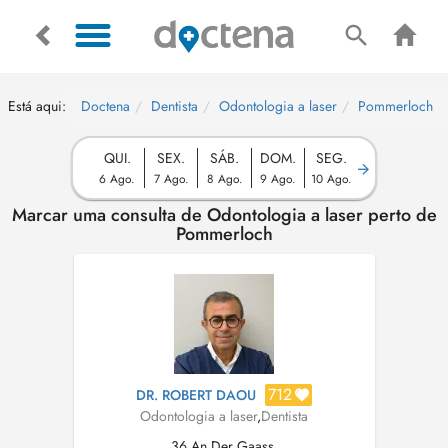
Está aqui:
Doctena
Dentista
Odontologia a laser
Pommerloch
QUI.
SEX.
SÁB.
DOM.
SEG.
6 Ago.
7 Ago.
8 Ago.
9 Ago.
10 Ago.
Marcar uma consulta de Odontologia a laser perto de
Pommerloch
712
DR. ROBERT DAOU
Odontologia a laser
,
Dentista
36 An Der Gaass,