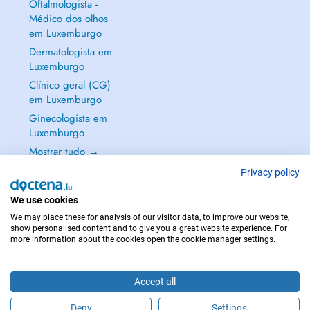
Oftalmologista -
Médico dos olhos
em Luxemburgo
Dermatologista em
Luxemburgo
Clínico geral (CG)
em Luxemburgo
Ginecologista em
Luxemburgo
Mostrar tudo →
Privacy policy
We use cookies
We may place these for analysis of our visitor data, to improve our website,
EM CASO DE EMERGÊNCIA, CONTACTE : 112
show personalised content and to give you a great website experience. For
more information about the cookies open the cookie manager settings.
Copyright © 2026 - DOCTENA S.A. 42, Rue de la Vallée, L-2661 Luxembourg
Accept all
Deny
Settings